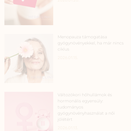
2026.01.20.
Menopauza támogatása
gyógynövényekkel, ha már nincs
ciklus
2026.01.15.
Változókori hőhullámok és
hormonális egyensúly:
tudományos
gyógynövényhasználat a női
jólétért
2026.01.13.