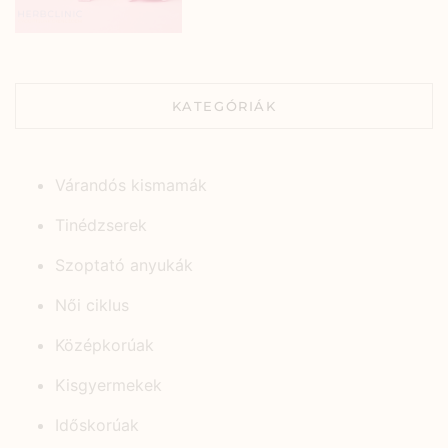
KATEGÓRIÁK
Várandós kismamák
Tinédzserek
Szoptató anyukák
Női ciklus
Középkorúak
Kisgyermekek
Időskorúak