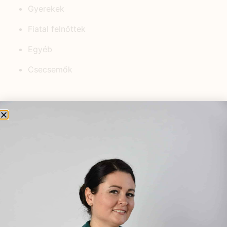
Gyerekek
Fiatal felnőttek
Egyéb
Csecsemők
KEDVELT BEJEGYZÉSEK
Hogyan változtatta meg a
HerbClinic életútját a Cápák
között műsora?
2024.05.23.