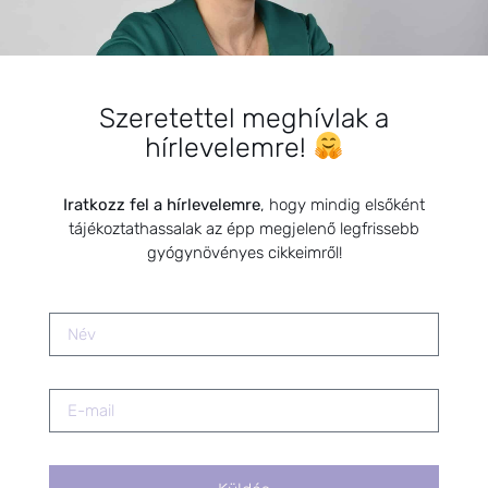
Öt tibeti rítus
2021.07.06.
Szeretettel meghívlak a
hírlevelemre!
Termékenység kézikönyve
könyvbemutató
2023.05.19.
Iratkozz fel a hírlevelemre
, hogy mindig elsőként
tájékoztathassalak az épp megjelenő legfrissebb
gyógynövényes cikkeimről!
Gyógynövények TUDATOS
alkalmazása kisgyermekkortól
2024.05.23.
Természetgyógyász a családban-
Édesanyák kézikönyve
2020.05.27.