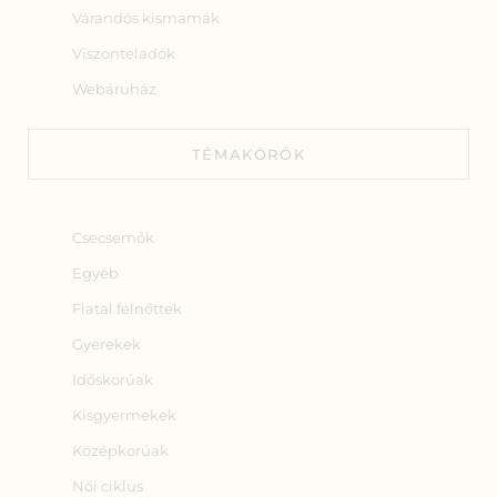
Várandós kismamák
Viszonteladók
Webáruház
TÉMAKÖRÖK
Csecsemők
Egyéb
Fiatal felnőttek
Gyerekek
Időskorúak
Kisgyermekek
Középkorúak
Női ciklus