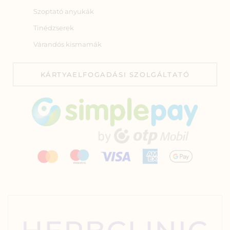
Szoptató anyukák
Tinédzserek
Várandós kismamák
KÁRTYAELFOGADÁSI SZOLGÁLTATÓ