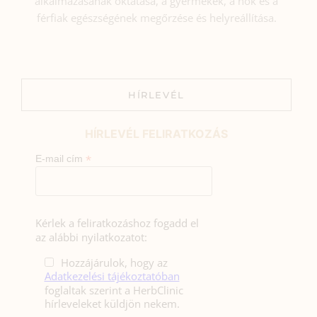
alkalmazásának oktatása, a gyermekek, a nők és a
férfiak egészségének megőrzése és helyreállítása.
HÍRLEVÉL
HÍRLEVÉL FELIRATKOZÁS
*
E-mail cím
Kérlek a feliratkozáshoz fogadd el
az alábbi nyilatkozatot:
Hozzájárulok, hogy az
Adatkezelési tájékoztatóban
foglaltak szerint a HerbClinic
hírleveleket küldjön nekem.