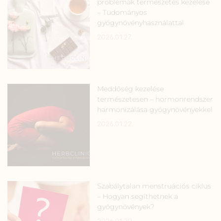
problémák természetes kezelése
– Tudományos
gyógynövényhasználattal
2026.01.27.
Meddőség kezelése
természetesen – hormonrendszer
harmonizálása gyógynövényekkel
2026.01.22.
Szabálytalan menstruációs ciklus
– Hogyan segíthetnek a
gyógynövények?