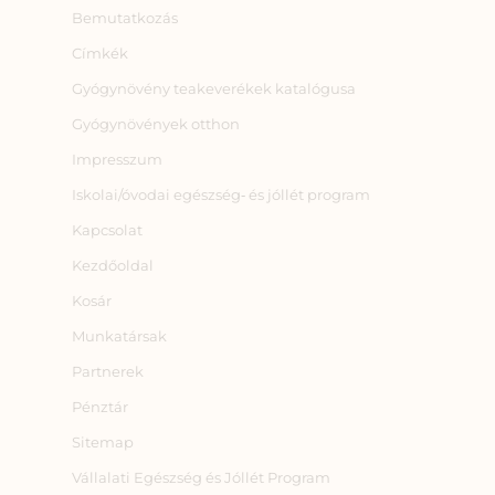
Bemutatkozás
Címkék
Gyógynövény teakeverékek katalógusa
Gyógynövények otthon
Impresszum
Iskolai/óvodai egészség‑ és jóllét program
Kapcsolat
Kezdőoldal
Kosár
Munkatársak
Partnerek
Pénztár
Sitemap
Vállalati Egészség és Jóllét Program