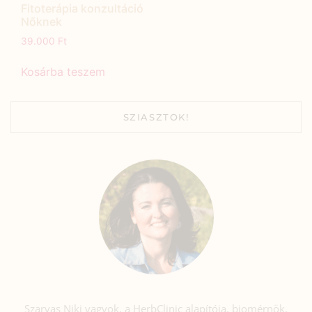
Fitoterápia konzultáció
Nőknek
39.000
Ft
Kosárba teszem
SZIASZTOK!
Szarvas Niki vagyok, a HerbClinic alapítója, biomérnök,