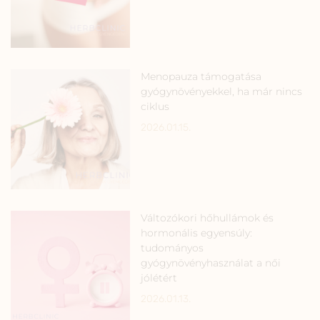
Menopauza támogatása
gyógynövényekkel, ha már nincs
ciklus
2026.01.15.
Változókori hőhullámok és
hormonális egyensúly:
tudományos
gyógynövényhasználat a női
jólétért
2026.01.13.