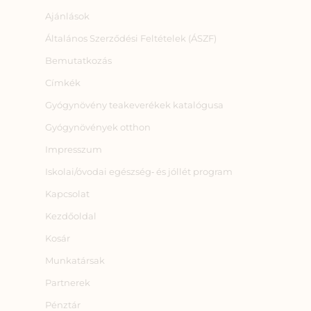
Ajánlások
Általános Szerződési Feltételek (ÁSZF)
Bemutatkozás
Címkék
Gyógynövény teakeverékek katalógusa
Gyógynövények otthon
Impresszum
Iskolai/óvodai egészség‑ és jóllét program
Kapcsolat
Kezdőoldal
Kosár
Munkatársak
Partnerek
Pénztár