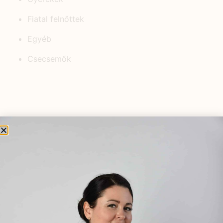
Fiatal felnőttek
Egyéb
Csecsemők
KEDVELT BEJEGYZÉSEK
Meddőség kezelése
természetesen – hormonrendszer
harmonizálása gyógynövényekkel
2026.01.22.