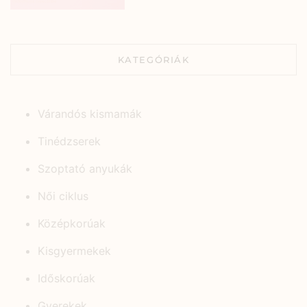
KATEGÓRIÁK
Várandós kismamák
Tinédzserek
Szoptató anyukák
Női ciklus
Középkorúak
Kisgyermekek
Időskorúak
Gyerekek