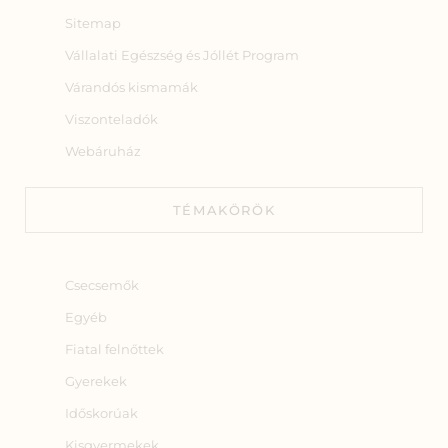
Sitemap
Vállalati Egészség és Jóllét Program
Várandós kismamák
Viszonteladók
Webáruház
TÉMAKÖRÖK
Csecsemők
Egyéb
Fiatal felnőttek
Gyerekek
Időskorúak
Kisgyermekek