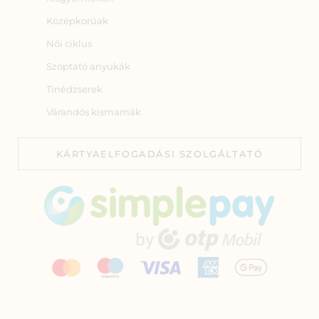
Középkorúak
Női ciklus
Szoptató anyukák
Tinédzserek
Várandós kismamák
KÁRTYAELFOGADÁSI SZOLGÁLTATÓ