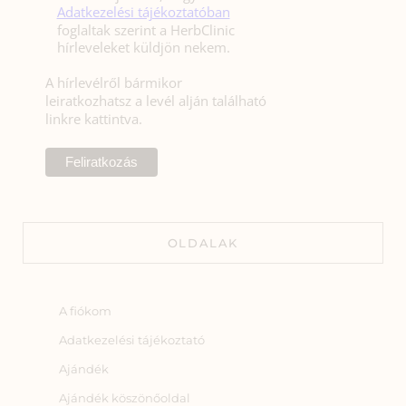
Adatkezelési tájékoztatóban
foglaltak szerint a HerbClinic
hírleveleket küldjön nekem.
A hírlevélről bármikor
leiratkozhatsz a levél alján található
linkre kattintva.
OLDALAK
A fiókom
Adatkezelési tájékoztató
Ajándék
Ajándék köszönőoldal