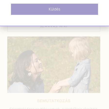
2025.03.25.
Küldés
SZARVAS NIKI
BEMUTATKOZÁS
Sziasztok! Szarvas Niki vagyok, a HerbClinic alapítója,