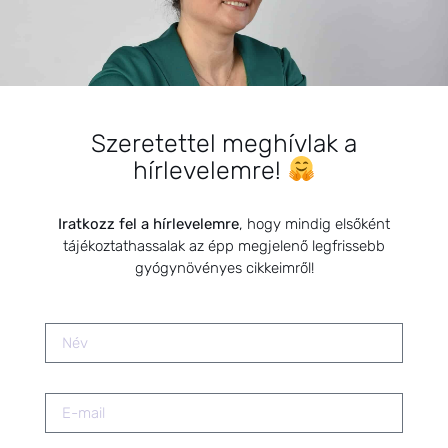
Pajzsmirigy problémák,
cikluszavar és a természetes
megoldások: Fitoterápia a női
egészségért
2026.01.08.
Szeretettel meghívlak a
hírlevelemre!
Napégés, rovarcsípések és felületi
hámsérülések kezelése
természetes módszerekkel
Iratkozz fel a hírlevelemre
, hogy mindig elsőként
2019.07.09.
tájékoztathassalak az épp megjelenő legfrissebb
gyógynövényes cikkeimről!
TUDATOS EGÉSZSÉG
GYERMEKKORBAN –
GYÓGYPEDAGÓGUS SZEMMEL
2024.09.09.
A példamutatás ereje
kulcsfontosságú