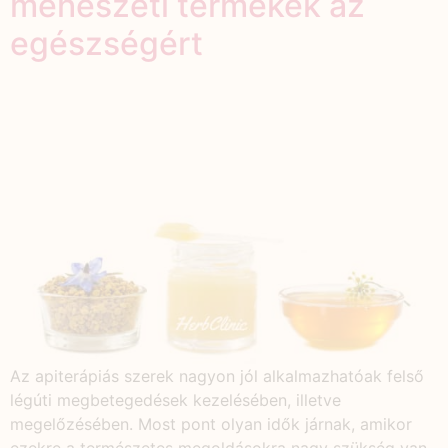
méhészeti termékek az
egészségért
Az apiterápiás szerek nagyon jól alkalmazhatóak felső
légúti megbetegedések kezelésében, illetve
megelőzésében. Most pont olyan idők járnak, amikor