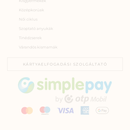
Kisgyermekek
Középkorúak
Női ciklus
Szoptató anyukák
Tinédzserek
Várandós kismamák
KÁRTYAELFOGADÁSI SZOLGÁLTATÓ