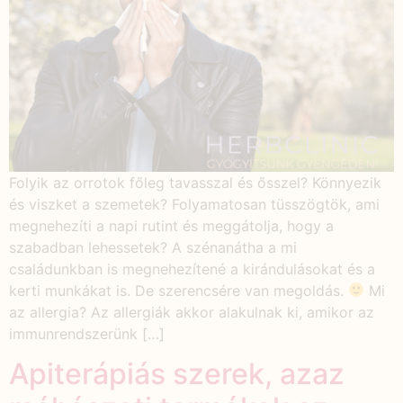
Folyik az orrotok főleg tavasszal és ősszel? Könnyezik
és viszket a szemetek? Folyamatosan tüsszögtök, ami
megnehezíti a napi rutint és meggátolja, hogy a
szabadban lehessetek? A szénanátha a mi
családunkban is megnehezítené a kirándulásokat és a
kerti munkákat is. De szerencsére van megoldás.
Mi
az allergia? Az allergiák akkor alakulnak ki, amikor az
immunrendszerünk […]
Apiterápiás szerek, azaz