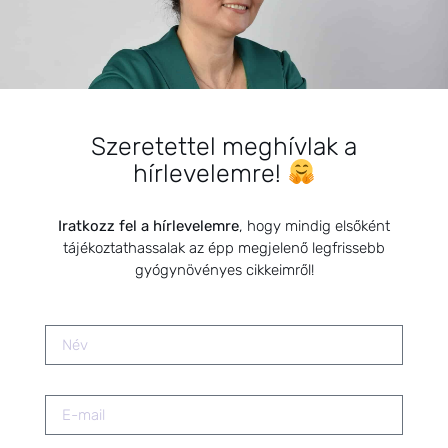
2019.06.16.
SZARVAS NIKI
Szeretettel meghívlak a
hírlevelemre!
Iratkozz fel a hírlevelemre
, hogy mindig elsőként
tájékoztathassalak az épp megjelenő legfrissebb
gyógynövényes cikkeimről!
BEMUTATKOZÁS