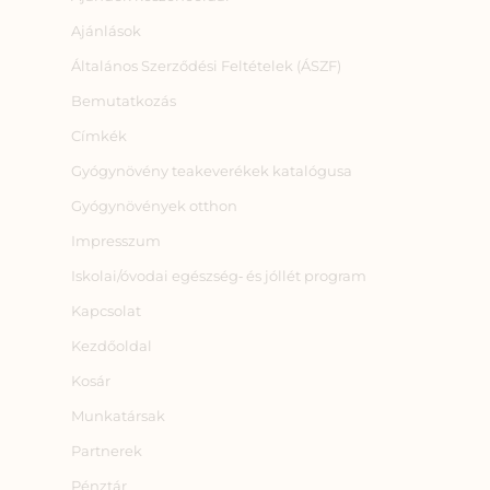
Ajánlások
Általános Szerződési Feltételek (ÁSZF)
Bemutatkozás
Címkék
Gyógynövény teakeverékek katalógusa
Gyógynövények otthon
Impresszum
Iskolai/óvodai egészség‑ és jóllét program
Kapcsolat
Kezdőoldal
Kosár
Munkatársak
Partnerek
Pénztár