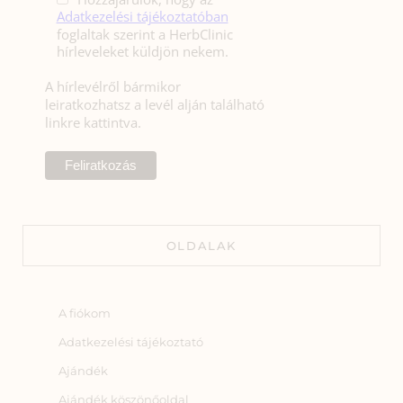
Adatkezelési tájékoztatóban
foglaltak szerint a HerbClinic
hírleveleket küldjön nekem.
A hírlevélről bármikor
leiratkozhatsz a levél alján található
linkre kattintva.
OLDALAK
A fiókom
Adatkezelési tájékoztató
Ajándék
Ajándék köszönőoldal