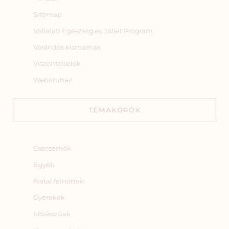
Sitemap
Vállalati Egészség és Jóllét Program
Várandós kismamák
Viszonteladók
Webáruház
TÉMAKÖRÖK
Csecsemők
Egyéb
Fiatal felnőttek
Gyerekek
Időskorúak