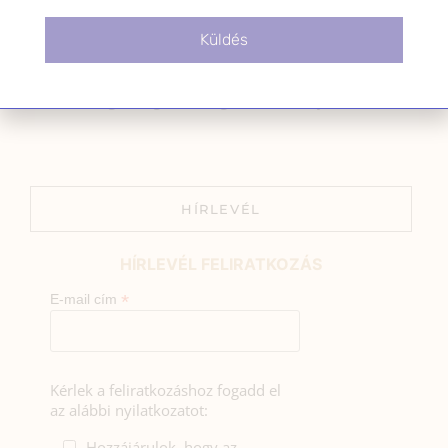
Sziasztok! Szarvas Niki vagyok, a HerbClinic alapítója,
egészségügyi biomérnök, fitoterapeuta és édesanya.
Küldés
Küldetésem a gyógynövények hatékony
alkalmazásának oktatása, a gyermekek, a nők és a
férfiak egészségének megőrzése és helyreállítása.
HÍRLEVÉL
HÍRLEVÉL FELIRATKOZÁS
*
E-mail cím
Kérlek a feliratkozáshoz fogadd el
az alábbi nyilatkozatot:
Hozzájárulok, hogy az