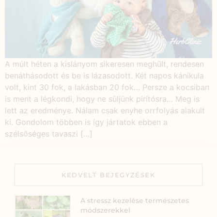
A múlt héten a kislányom sikeresen meghűlt, rendesen
benáthásodott és be is lázasodott. Két napos kánikula
volt, kint 30 fok, a lakásban 20 fok… Persze a kocsiban
is ment a légkondi, hogy ne süljünk pirítósra… Meg is
lett az eredménye. Nálam csak enyhe orrfolyás alakult
ki. Gondolom többen is így jártatok ebben a
szélsőséges tavaszi […]
KEDVELT BEJEGYZÉSEK
A stressz kezelése természetes
módszerekkel