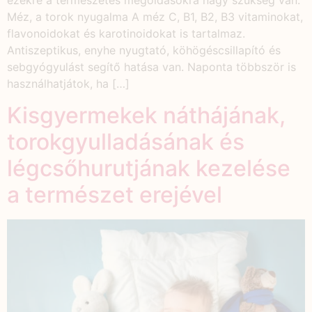
ezekre a természetes megoldásokra nagy szükség van.
Méz, a torok nyugalma A méz C, B1, B2, B3 vitaminokat,
flavonoidokat és karotinoidokat is tartalmaz.
Antiszeptikus, enyhe nyugtató, köhögéscsillapító és
sebgyógyulást segítő hatása van. Naponta többször is
használhatjátok, ha […]
Kisgyermekek náthájának,
torokgyulladásának és
légcsőhurutjának kezelése
a természet erejével