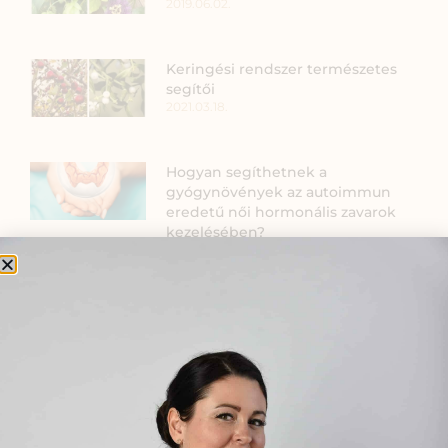
2019.06.02.
Keringési rendszer természetes
segítői
2021.03.18.
Hogyan segíthetnek a
gyógynövények az autoimmun
eredetű női hormonális zavarok
kezelésében?
2026.01.05.
Felfázás kezelése természetes
módon
2019.05.05.
Energetizáló gyógynövények és a
méhpempő