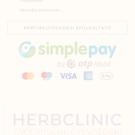
Tinédzserek
Várandós kismamák
KÁRTYAELFOGADÁSI SZOLGÁLTATÓ