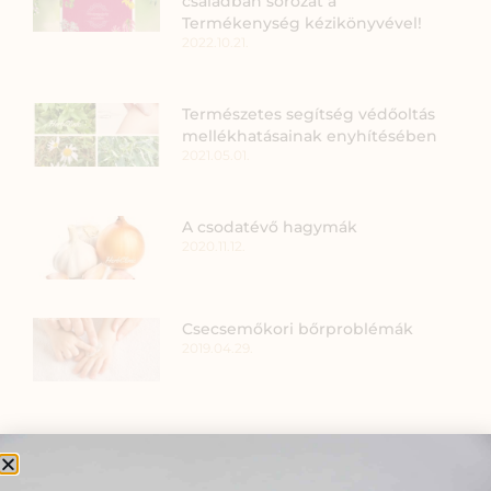
családban sorozat a
Termékenység kézikönyvével!
2022.10.21.
Természetes segítség védőoltás
mellékhatásainak enyhítésében
2021.05.01.
A csodatévő hagymák
2020.11.12.
Csecsemőkori bőrproblémák
2019.04.29.
SZARVAS NIKI