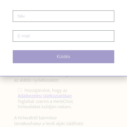
HÍRLEVÉL
HÍRLEVÉL FELIRATKOZÁS
*
E-mail cím
Küldés
Kérlek a feliratkozáshoz fogadd el
az alábbi nyilatkozatot:
Hozzájárulok, hogy az
Adatkezelési tájékoztatóban
foglaltak szerint a HerbClinic
hírleveleket küldjön nekem.
A hírlevélről bármikor
leiratkozhatsz a levél alján található