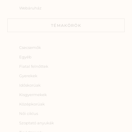
Webáruház
TÉMAKÖRÖK
Csecsemők
Egyéb
Fiatal felnőttek
Gyerekek
Időskorúak
Kisgyermekek
Középkorúak
Női ciklus
Szoptató anyukák