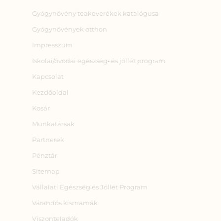
Gyógynövény teakeverékek katalógusa
Gyógynövények otthon
Impresszum
Iskolai/óvodai egészség‑ és jóllét program
Kapcsolat
Kezdőoldal
Kosár
Munkatársak
Partnerek
Pénztár
Sitemap
Vállalati Egészség és Jóllét Program
Várandós kismamák
Viszonteladók