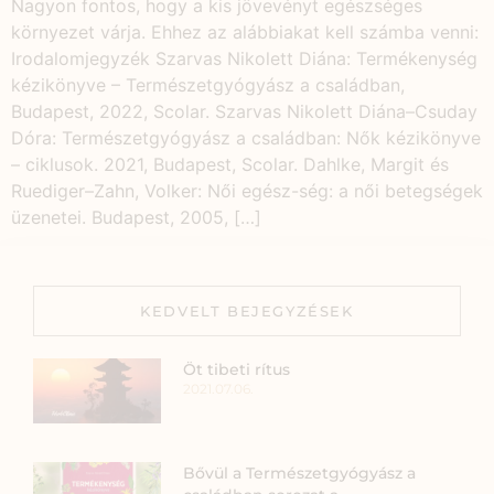
Nagyon fontos, hogy a kis jövevényt egészséges
környezet várja. Ehhez az alábbiakat kell számba venni:
Irodalomjegyzék Szarvas Nikolett Diána: Termékenység
kézikönyve – Természetgyógyász a családban,
Budapest, 2022, Scolar. Szarvas Nikolett Diána–Csuday
Dóra: Természetgyógyász a családban: Nők kézikönyve
– ciklusok. 2021, Budapest, Scolar. Dahlke, Margit és
Ruediger–Zahn, Volker: Női egész-ség: a női betegségek
üzenetei. Budapest, 2005, […]
KEDVELT BEJEGYZÉSEK
Öt tibeti rítus
2021.07.06.
Bővül a Természetgyógyász a