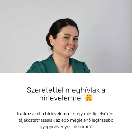
BEMUTATKOZÁS
Szeretettel meghívlak a
Sziasztok! Szarvas Niki vagyok, a HerbClinic alapítója,
hírlevelemre!
egészségügyi biomérnök, fitoterapeuta és édesanya.
Küldetésem a gyógynövények hatékony
Iratkozz fel a hírlevelemre
, hogy mindig elsőként
alkalmazásának oktatása, a gyermekek, a nők és a
tájékoztathassalak az épp megjelenő legfrissebb
férfiak egészségének megőrzése és helyreállítása.
gyógynövényes cikkeimről!