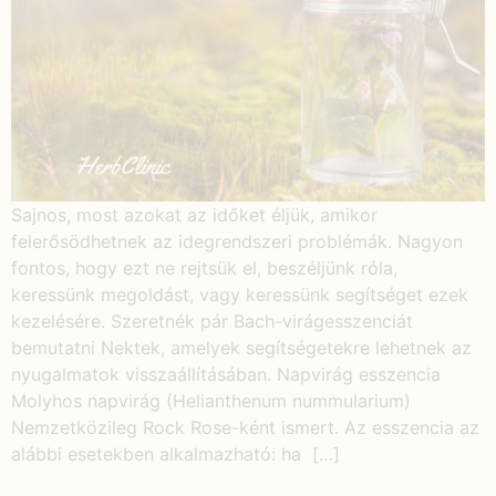
Sajnos, most azokat az időket éljük, amikor
felerősödhetnek az idegrendszeri problémák. Nagyon
fontos, hogy ezt ne rejtsük el, beszéljünk róla,
keressünk megoldást, vagy keressünk segítséget ezek
kezelésére. Szeretnék pár Bach-virágesszenciát
bemutatni Nektek, amelyek segítségetekre lehetnek az
nyugalmatok visszaállításában. Napvirág esszencia
Molyhos napvirág (Helianthenum nummularium)
Nemzetközileg Rock Rose-ként ismert. Az esszencia az
alábbi esetekben alkalmazható: ha […]