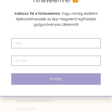
hírlevelemre!
OLDALAK
Iratkozz fel a hírlevelemre
, hogy mindig elsőként
tájékoztathassalak az épp megjelenő legfrissebb
gyógynövényes cikkeimről!
A fiókom
Adatkezelési tájékoztató
Ajándék
Ajándék köszönőoldal
Ajánlások
Általános Szerződési Feltételek (ÁSZF)
Bemutatkozás
Küldés
Címkék
Gyógynövény teakeverékek katalógusa
Gyógynövények otthon
Impresszum