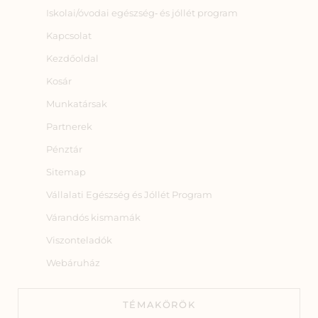
Iskolai/óvodai egészség‑ és jóllét program
Kapcsolat
Kezdőoldal
Kosár
Munkatársak
Partnerek
Pénztár
Sitemap
Vállalati Egészség és Jóllét Program
Várandós kismamák
Viszonteladók
Webáruház
TÉMAKÖRÖK