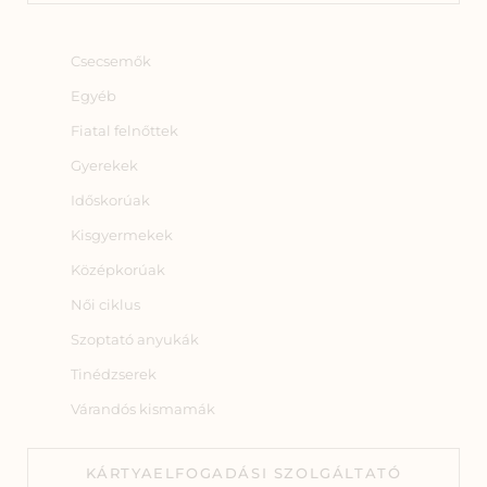
Csecsemők
Egyéb
Fiatal felnőttek
Gyerekek
Időskorúak
Kisgyermekek
Középkorúak
Női ciklus
Szoptató anyukák
Tinédzserek
Várandós kismamák
KÁRTYAELFOGADÁSI SZOLGÁLTATÓ