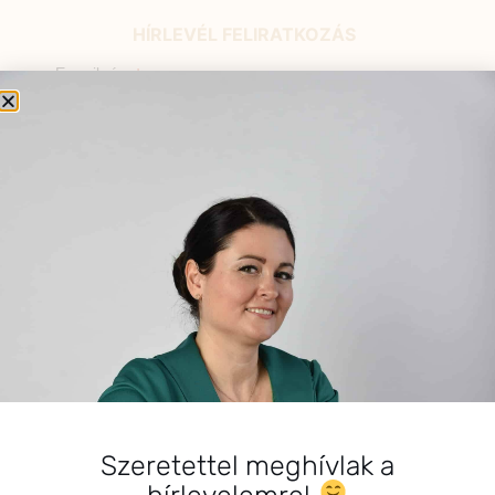
HÍRLEVÉL FELIRATKOZÁS
*
E-mail cím
Kérlek a feliratkozáshoz fogadd el
az alábbi nyilatkozatot:
Hozzájárulok, hogy az
Adatkezelési tájékoztatóban
foglaltak szerint a HerbClinic
hírleveleket küldjön nekem.
A hírlevélről bármikor
leiratkozhatsz a levél alján található
linkre kattintva.
Szeretettel meghívlak a