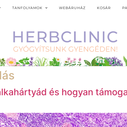
TANFOLYAMOK
WEBÁRUHÁZ
KOSÁR
P
dás
álkahártyád és hogyan támog