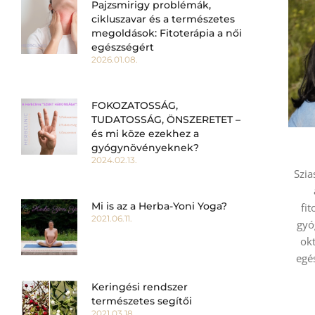
Pajzsmirigy problémák,
cikluszavar és a természetes
megoldások: Fitoterápia a női
egészségért
2026.01.08.
FOKOZATOSSÁG,
TUDATOSSÁG, ÖNSZERETET –
és mi köze ezekhez a
gyógynövényeknek?
2024.02.13.
Szia
Mi is az a Herba-Yoni Yoga?
fi
2021.06.11.
gyó
okt
egé
Keringési rendszer
természetes segítői
2021.03.18.