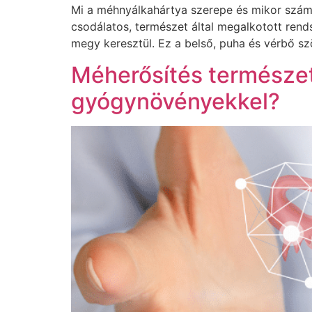
Mi a méhnyálkahártya szerepe és mikor szám
csodálatos, természet által megalkotott re
megy keresztül. Ez a belső, puha és vérbő szö
Méherősítés természe
gyógynövényekkel?