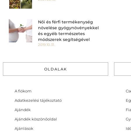
Női és férfi termékenység
növelése gyógynövényekkel
és egyéb természetes
módszerek segítségével
2019.10.31.
OLDALAK
A fiókom
Cs
Adatkezelési tájékoztató
Eg
Ajándék
Fi
Ajándék köszönőoldal
Gy
Ajánlások
Id