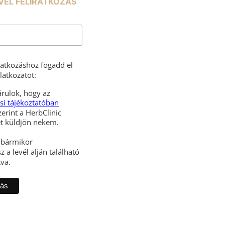
VÉL FELIRATKOZÁS
iratkozáshoz fogadd el
latkozatot:
rulok, hogy az
si tájékoztatóban
zerint a HerbClinic
hírleveleket küldjön nekem.
l bármikor
z a levél alján található
tva.