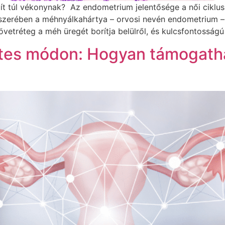
ít túl vékonynak? Az endometrium jelentősége a női ciklu
ndszerében a méhnyálkahártya – orvosi nevén endometrium
vetréteg a méh üregét borítja belülről, és kulcsfontosságú
tes módon: Hogyan támogath