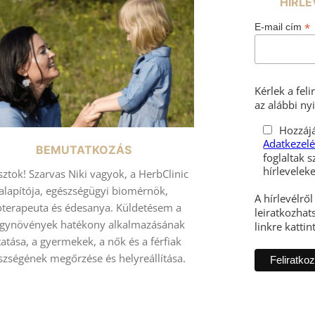
HÍRLE
*
E-mail cím
Kérlek a fel
az alábbi nyi
Hozzájá
Adatkezelé
BEMUTATKOZÁS
foglaltak s
sztok! Szarvas Niki vagyok, a HerbClinic
alapítója, egészségügyi biomérnök,
A hírlevélrő
toterapeuta és édesanya. Küldetésem a
leiratkozhats
gynövények hatékony alkalmazásának
linkre kattin
atása, a gyermekek, a nők és a férfiak
szségének megőrzése és helyreállítása.