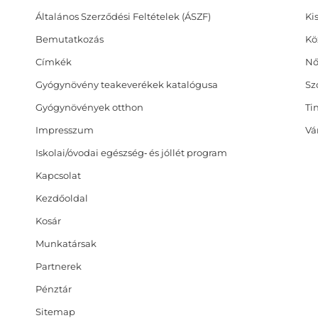
Általános Szerződési Feltételek (ÁSZF)
Ki
Bemutatkozás
Kö
Címkék
Nő
Gyógynövény teakeverékek katalógusa
Sz
Gyógynövények otthon
Ti
Impresszum
Vá
Iskolai/óvodai egészség‑ és jóllét program
Kapcsolat
Kezdőoldal
Kosár
Munkatársak
Partnerek
Pénztár
Sitemap