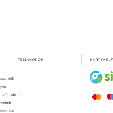
TÉMAKÖRÖK
KÁRTYAEL
ecsemők
yéb
atal felnőttek
erekek
őskorúak