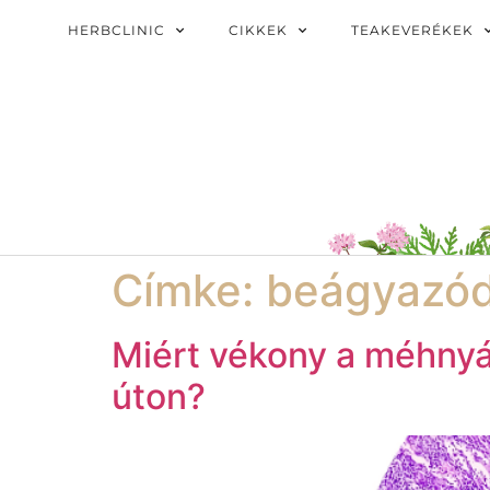
HERBCLINIC
CIKKEK
TEAKEVERÉKEK
Címke:
beágyazó
Miért vékony a méhny
úton?