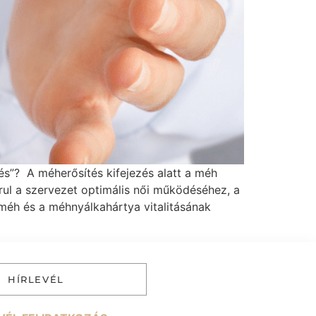
és”? A méherősítés kifejezés alatt a méh
rul a szervezet optimális női működéséhez, a
méh és a méhnyálkahártya vitalitásának
HÍRLEVÉL