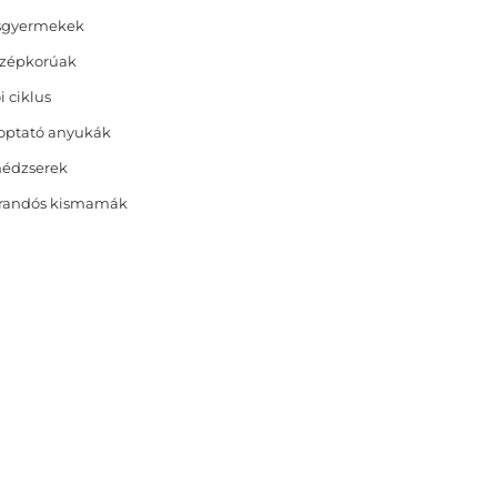
sgyermekek
zépkorúak
i ciklus
optató anyukák
nédzserek
randós kismamák