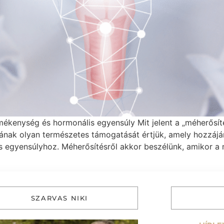
mékenység és hormonális egyensúly Mit jelent a „méherősít
otának olyan természetes támogatását értjük, amely hozzájá
 egyensúlyhoz. Méherősítésről akkor beszélünk, amikor a 
SZARVAS NIKI