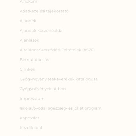
A fiókom
Adatkezelési tájékoztató
Ajándék
Ajándék köszönőoldal
Ajánlások
Általános Szerződési Feltételek (ÁSZF)
Bemutatkozás
Címkék
Gyógynövény teakeverékek katalógusa
Gyógynövények otthon
Impresszum
Iskolai/óvodai egészség‑ és jóllét program
Kapcsolat
Kezdőoldal