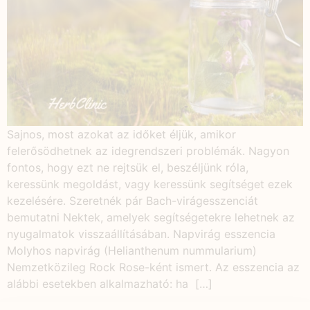
Sajnos, most azokat az időket éljük, amikor
felerősödhetnek az idegrendszeri problémák. Nagyon
fontos, hogy ezt ne rejtsük el, beszéljünk róla,
keressünk megoldást, vagy keressünk segítséget ezek
kezelésére. Szeretnék pár Bach-virágesszenciát
bemutatni Nektek, amelyek segítségetekre lehetnek az
nyugalmatok visszaállításában. Napvirág esszencia
Molyhos napvirág (Helianthenum nummularium)
Nemzetközileg Rock Rose-ként ismert. Az esszencia az
alábbi esetekben alkalmazható: ha […]