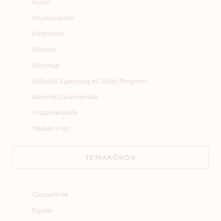
Kosár
Munkatársak
Partnerek
Pénztár
Sitemap
Vállalati Egészség és Jóllét Program
Várandós kismamák
Viszonteladók
Webáruház
TÉMAKÖRÖK
Csecsemők
Egyéb