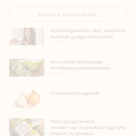
KEDVELT BEJEGYZÉSEK
Az ösztrogénhiány okai, tünetei és
kezelése gyógynövényekkel
2025.09.15.
Az ovuláció támogatása
természetes módszerekkel
2021.02.01.
A csodatévő hagymák
2020.11.12.
Viselj gyógynövényt
mindennap!..munkában vagy séta
közben, Te döntesz.