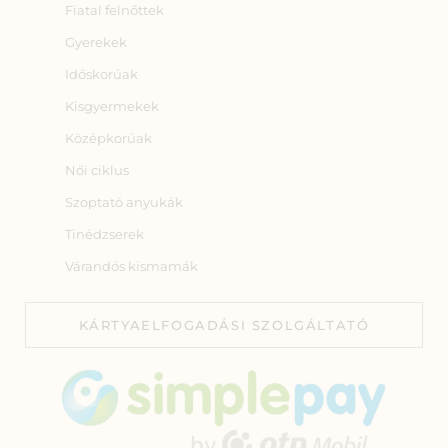
Fiatal felnőttek
Gyerekek
Időskorúak
Kisgyermekek
Középkorúak
Női ciklus
Szoptató anyukák
Tinédzserek
Várandós kismamák
KÁRTYAELFOGADÁSI SZOLGÁLTATÓ