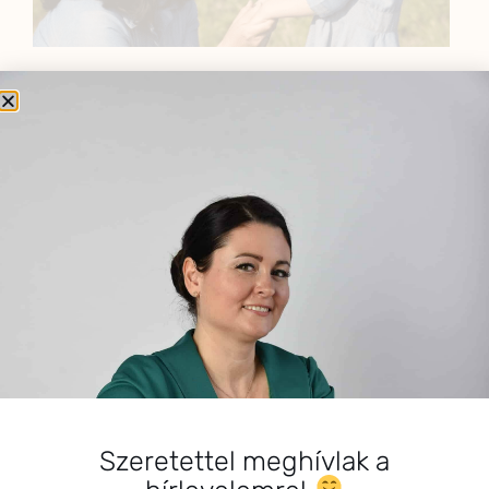
BEMUTATKOZÁS
Sziasztok! Szarvas Niki vagyok, a HerbClinic alapítója,
egészségügyi biomérnök, fitoterapeuta és édesanya.
Küldetésem a gyógynövények hatékony
alkalmazásának oktatása, a gyermekek, a nők és a
férfiak egészségének megőrzése és helyreállítása.
HÍRLEVÉL
HÍRLEVÉL FELIRATKOZÁS
*
E-mail cím
Szeretettel meghívlak a