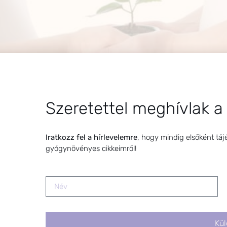
Szeretettel meghívlak a
Iratkozz fel a hírlevelemre
, hogy mindig elsőként táj
gyógynövényes cikkeimről!
vált ki bennem. Már korábban meséltem arról Nektek, hog
Kül
tött be hozzánk, amikor már a lombik program küszöbén áll