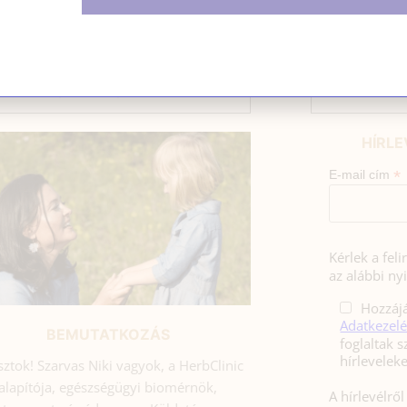
kudarc nagyon megsebzi […]
SZARVAS NIKI
HÍRLE
*
E-mail cím
Kérlek a fel
az alábbi nyi
Hozzájá
Adatkezelé
BEMUTATKOZÁS
foglaltak s
sztok! Szarvas Niki vagyok, a HerbClinic
alapítója, egészségügyi biomérnök,
A hírlevélrő