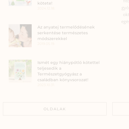
fi
kötete!
gyó
2024.12.18.
okt
egé
Az anyatej termelődésének
serkentése természetes
módszerekkel
2019.05.19.
Ismét egy hiánypótló kötettel
teljesedik a
Természetgyógyász a
családban könyvsorozat!
2023.10.31.
OLDALAK