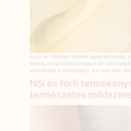
Ez az az időszaka minden egyes hónapnak, am
Sajnos, a mai rohanó világban ezt nem tudjuk
alatt lezajlik a menstruáció, ami nem más, m
Női és férfi terméken
természetes módszere