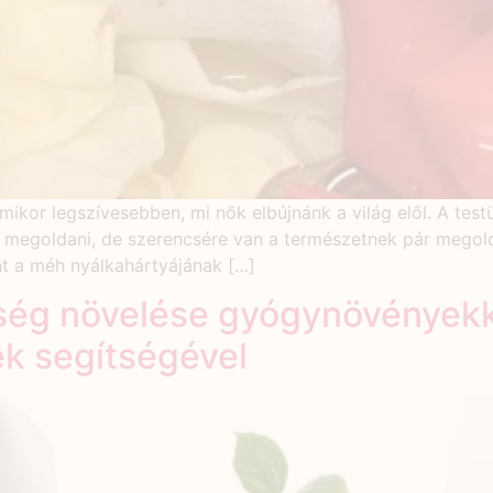
ikor legszívesebben, mi nők elbújnánk a világ elől. A tes
 megoldani, de szerencsére van a természetnek pár megoldá
int a méh nyálkahártyájának […]
ység növelése gyógynövények
k segítségével