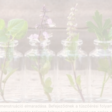
 menstruáció elmaradása. Befejeződnek a tüszőérési foly