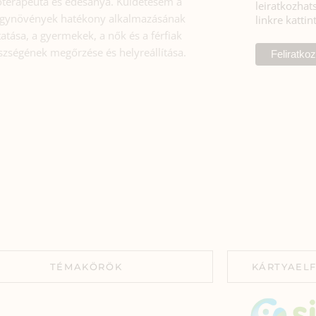
toterapeuta és édesanya. Küldetésem a
leiratkozhats
gynövények hatékony alkalmazásának
linkre kattin
atása, a gyermekek, a nők és a férfiak
szségének megőrzése és helyreállítása.
TÉMAKÖRÖK
KÁRTYAEL