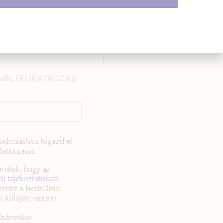
HÍRLEVÉL
VÉL FELIRATKOZÁS
iratkozáshoz fogadd el
latkozatot:
rulok, hogy az
si tájékoztatóban
zerint a HerbClinic
hírleveleket küldjön nekem.
l bármikor