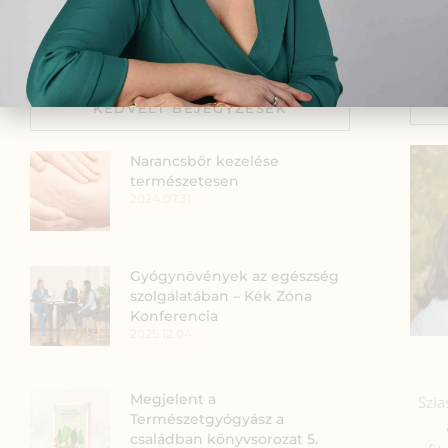
Rengeteg vizsgálat, a hónapokon át megélt 
KEDVELT BEJEGYZÉSEK
Narancsbőr kezelése
természetesen
2024.07.31.
Gyógynövények az egészség
szolgálatában – Kék Zóna
Konferencia
2025.12.04.
Megjelent a
Szia
Természetgyógyász a
családban könyvsorozat 5.