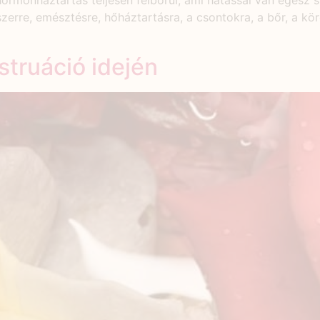
hormonháztartás teljesen felborul, ami hatással van egész 
zerre, emésztésre, hőháztartásra, a csontokra, a bőr, a kö
truáció idején