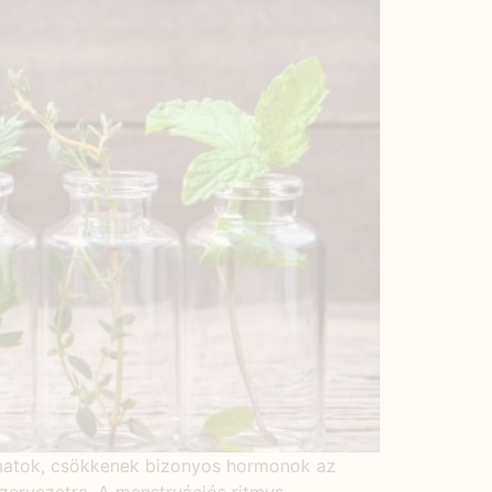
amatok, csökkenek bizonyos hormonok az