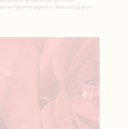
szervezetre. A menstruációs ritmus
röm és haj minőségére is. Valamint gyakori