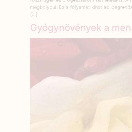
(ösztrogén és progeszteron) termelése is. A 
megbolydul. Ez a folyamat kihat az idegrends
[…]
Gyógynövények a mens