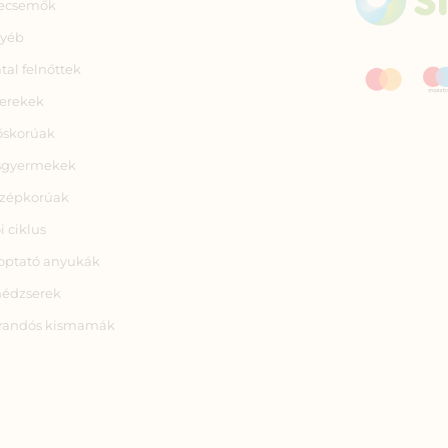
ecsemők
yéb
atal felnőttek
erekek
őskorúak
sgyermekek
zépkorúak
i ciklus
optató anyukák
nédzserek
randós kismamák