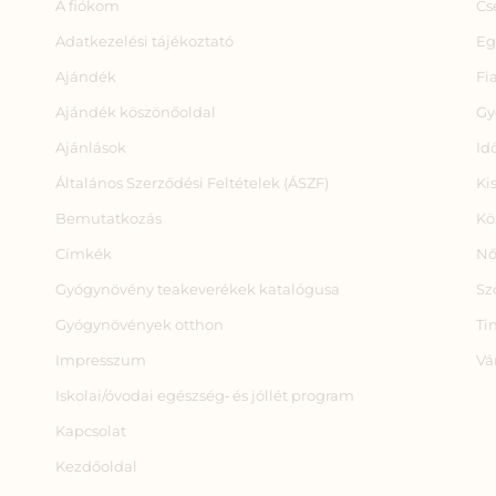
A fiókom
Cs
Adatkezelési tájékoztató
Eg
Ajándék
Fi
Ajándék köszönőoldal
Gy
Ajánlások
Id
Általános Szerződési Feltételek (ÁSZF)
Ki
Bemutatkozás
Kö
Címkék
Nő
Gyógynövény teakeverékek katalógusa
Sz
Gyógynövények otthon
Ti
Impresszum
Vá
Iskolai/óvodai egészség‑ és jóllét program
Kapcsolat
Kezdőoldal