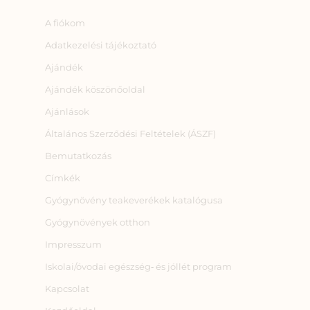
A fiókom
Adatkezelési tájékoztató
Ajándék
Ajándék köszönőoldal
Ajánlások
Általános Szerződési Feltételek (ÁSZF)
Bemutatkozás
Címkék
Gyógynövény teakeverékek katalógusa
Gyógynövények otthon
Impresszum
Iskolai/óvodai egészség‑ és jóllét program
Kapcsolat