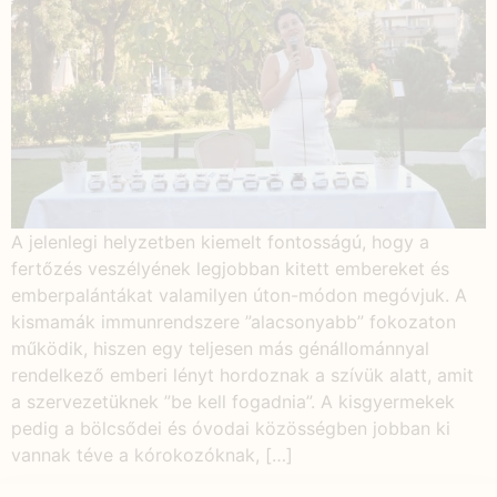
A jelenlegi helyzetben kiemelt fontosságú, hogy a
fertőzés veszélyének legjobban kitett embereket és
emberpalántákat valamilyen úton-módon megóvjuk. A
kismamák immunrendszere ”alacsonyabb” fokozaton
működik, hiszen egy teljesen más génállománnyal
rendelkező emberi lényt hordoznak a szívük alatt, amit
a szervezetüknek ”be kell fogadnia”. A kisgyermekek
pedig a bölcsődei és óvodai közösségben jobban ki
vannak téve a kórokozóknak, […]