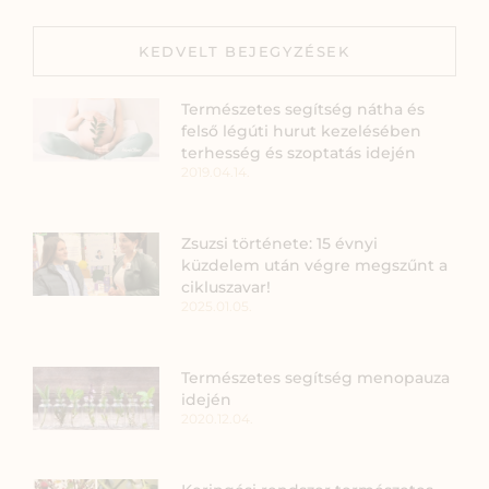
KEDVELT BEJEGYZÉSEK
Természetes segítség nátha és
felső légúti hurut kezelésében
terhesség és szoptatás idején
2019.04.14.
Zsuzsi története: 15 évnyi
küzdelem után végre megszűnt a
cikluszavar!
2025.01.05.
Természetes segítség menopauza
idején
2020.12.04.