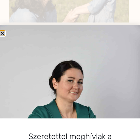
BEMUTATKOZÁS
Sziasztok! Szarvas Niki vagyok, a HerbClinic alapítója,
egészségügyi biomérnök, fitoterapeuta és édesanya.
Küldetésem a gyógynövények hatékony
alkalmazásának oktatása, a gyermekek, a nők és a
férfiak egészségének megőrzése és helyreállítása.
HÍRLEVÉL
HÍRLEVÉL FELIRATKOZÁS
Szeretettel meghívlak a
*
E-mail cím