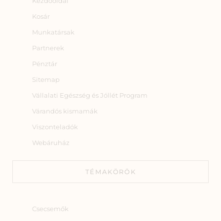
Kezdőoldal
Kosár
Munkatársak
Partnerek
Pénztár
Sitemap
Vállalati Egészség és Jóllét Program
Várandós kismamák
Viszonteladók
Webáruház
TÉMAKÖRÖK
Csecsemők