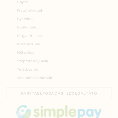
Egyéb
Fiatal felnőttek
Gyerekek
Időskorúak
Kisgyermekek
Középkorúak
Női ciklus
Szoptató anyukák
Tinédzserek
Várandós kismamák
KÁRTYAELFOGADÁSI SZOLGÁLTATÓ