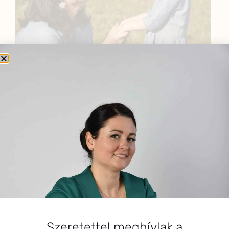
BEMUTATKOZÁS
Sziasztok! Szarvas Niki vagyok, a HerbClinic alapítója,
egészségügyi biomérnök, fitoterapeuta és édesanya.
Küldetésem a gyógynövények hatékony
alkalmazásának oktatása, a gyermekek, a nők és a
férfiak egészségének megőrzése és helyreállítása.
HÍRLEVÉL
HÍRLEVÉL FELIRATKOZÁS
Szeretettel meghívlak a