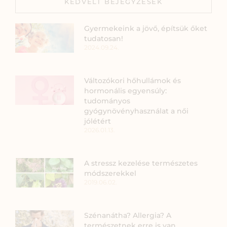
KEDVELT BEJEGYZÉSEK
Gyermekeink a jövő, építsük őket
tudatosan!
2024.09.24.
Változókori hőhullámok és
hormonális egyensúly:
tudományos
gyógynövényhasználat a női
jólétért
2026.01.13.
A stressz kezelése természetes
módszerekkel
2019.06.02.
Szénanátha? Allergia? A
természetnek erre is van