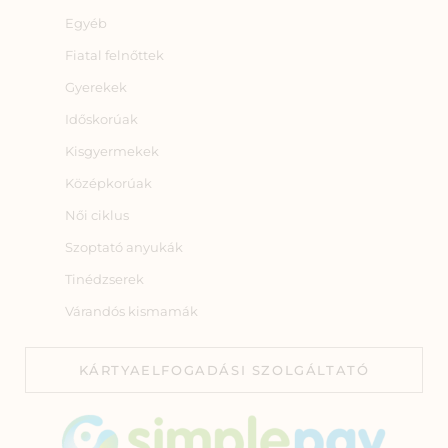
Egyéb
Fiatal felnőttek
Gyerekek
Időskorúak
Kisgyermekek
Középkorúak
Női ciklus
Szoptató anyukák
Tinédzserek
Várandós kismamák
KÁRTYAELFOGADÁSI SZOLGÁLTATÓ