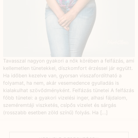
Tavasszal nagyon gyakori a nők körében a felfázás, ami
kellemetlen tünetekkel, díszkomfort érzéssel jár együtt.
Ha időben kezelve van, gyorsan visszafordítható a
folyamat, ha nem, akár vesemedence gyulladás is
kialakulhat szövődményként. Felfázás tünetei A felfázás
főbb tünetei: a gyakori vizelési inger, alhasi fájdalom,
szeméremtáji viszketés, csípős vizelet és sárgás
(rosszabb esetben zöld színű) folyás. Ha […]