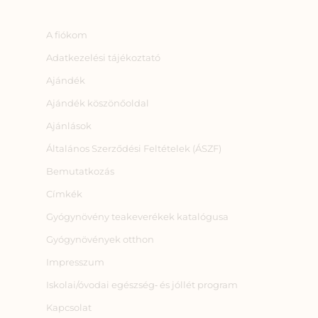
A fiókom
Adatkezelési tájékoztató
Ajándék
Ajándék köszönőoldal
Ajánlások
Általános Szerződési Feltételek (ÁSZF)
Bemutatkozás
Címkék
Gyógynövény teakeverékek katalógusa
Gyógynövények otthon
Impresszum
Iskolai/óvodai egészség‑ és jóllét program
Kapcsolat