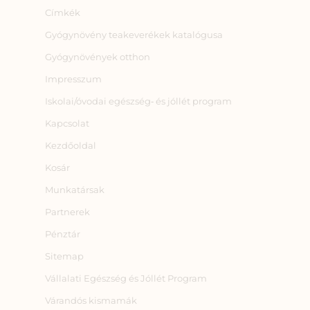
Címkék
Gyógynövény teakeverékek katalógusa
Gyógynövények otthon
Impresszum
Iskolai/óvodai egészség‑ és jóllét program
Kapcsolat
Kezdőoldal
Kosár
Munkatársak
Partnerek
Pénztár
Sitemap
Vállalati Egészség és Jóllét Program
Várandós kismamák