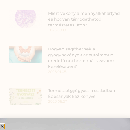
Miért vékony a méhnyálkahártyád
és hogyan támogathatod
természetes úton?
2025.09.19.
Hogyan segíthetnek a
gyógynövények az autoimmun
eredetű női hormonális zavarok
kezelésében?
2026.01.05.
Természetgyógyász a családban-
Édesanyák kézikönyve
2020.05.27.