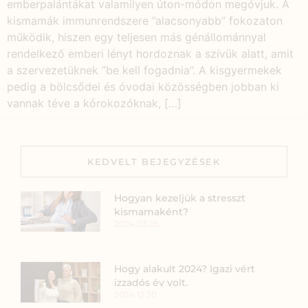
emberpalántákat valamilyen úton-módon megóvjuk. A
kismamák immunrendszere ”alacsonyabb” fokozaton
működik, hiszen egy teljesen más génállománnyal
rendelkező emberi lényt hordoznak a szívük alatt, amit
a szervezetüknek ”be kell fogadnia”. A kisgyermekek
pedig a bölcsődei és óvodai közösségben jobban ki
vannak téve a kórokozóknak, […]
KEDVELT BEJEGYZÉSEK
Hogyan kezeljük a stresszt
kismamaként?
2024.03.05.
Hogy alakult 2024? Igazi vért
izzadós év volt.
2024.12.30.