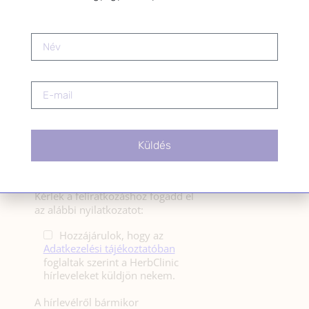
HÍRLEVÉL
HÍRLEVÉL FELIRATKOZÁS
*
E-mail cím
Küldés
Kérlek a feliratkozáshoz fogadd el
az alábbi nyilatkozatot:
Hozzájárulok, hogy az
Adatkezelési tájékoztatóban
foglaltak szerint a HerbClinic
hírleveleket küldjön nekem.
A hírlevélről bármikor