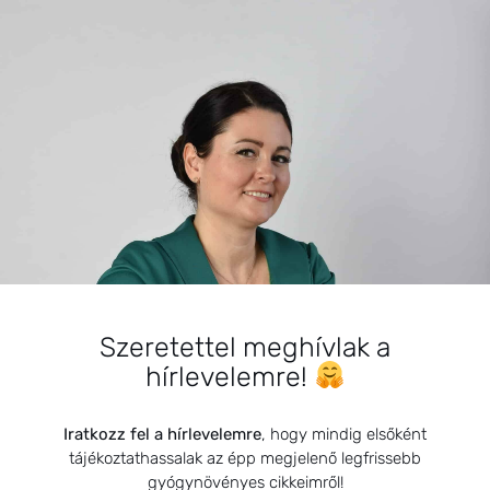
SZARVAS NIKI
BEMUTATKOZÁS
Szeretettel meghívlak a
hírlevelemre!
Sziasztok! Szarvas Niki vagyok, a HerbClinic alapítója,
egészségügyi biomérnök, fitoterapeuta és édesanya.
Küldetésem a gyógynövények hatékony
Iratkozz fel a hírlevelemre
, hogy mindig elsőként
alkalmazásának oktatása, a gyermekek, a nők és a
tájékoztathassalak az épp megjelenő legfrissebb
gyógynövényes cikkeimről!
férfiak egészségének megőrzése és helyreállítása.