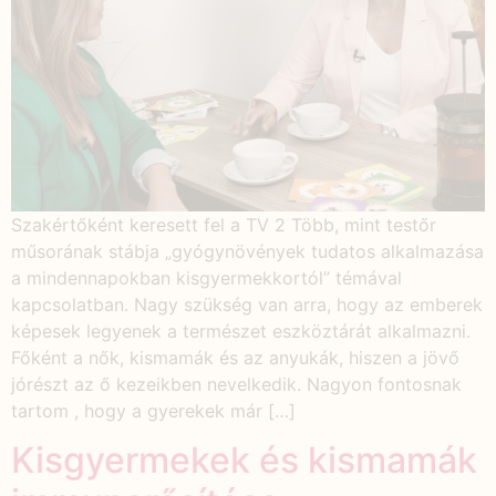
Szakértőként keresett fel a TV 2 Több, mint testőr
műsorának stábja „gyógynövények tudatos alkalmazása
a mindennapokban kisgyermekkortól” témával
kapcsolatban. Nagy szükség van arra, hogy az emberek
képesek legyenek a természet eszköztárát alkalmazni.
Főként a nők, kismamák és az anyukák, hiszen a jövő
jórészt az ő kezeikben nevelkedik. Nagyon fontosnak
tartom , hogy a gyerekek már […]
Kisgyermekek és kismamák