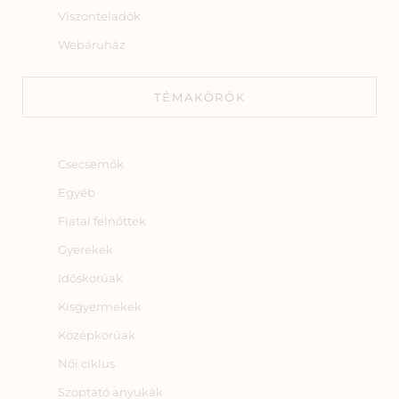
Viszonteladók
Webáruház
TÉMAKÖRÖK
Csecsemők
Egyéb
Fiatal felnőttek
Gyerekek
Időskorúak
Kisgyermekek
Középkorúak
Női ciklus
Szoptató anyukák