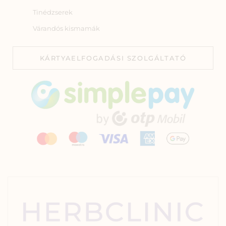
Tinédzserek
Várandós kismamák
KÁRTYAELFOGADÁSI SZOLGÁLTATÓ