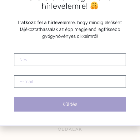
hírlevelemre!
Iratkozz fel a hírlevelemre
, hogy mindig elsőként
Kérlek a feliratkozáshoz fogadd el
tájékoztathassalak az épp megjelenő legfrissebb
az alábbi nyilatkozatot:
gyógynövényes cikkeimről!
Hozzájárulok, hogy az
Adatkezelési tájékoztatóban
foglaltak szerint a HerbClinic
hírleveleket küldjön nekem.
A hírlevélről bármikor
leiratkozhatsz a levél alján található
linkre kattintva.
Küldés
OLDALAK