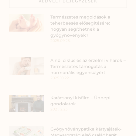
KEDVELT BEJEGYZÉSEK
Természetes megoldások a
teherbeesés elősegítésére:
hogyan segíthetnek a
gyógynövények?
2025.09.25.
A női ciklus és az érzelmi viharok –
Természetes támogatás a
hormonális egyensúlyért
2025.10.22.
Karácsonyi kisfilm – Ünnepi
gondolatok
2021.12.23.
Gyógynövénypatika kártyajáték-
Magyarország első családbarát,