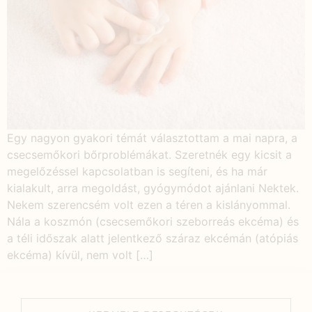
Egy nagyon gyakori témát választottam a mai napra, a
csecsemőkori bőrproblémákat. Szeretnék egy kicsit a
megelőzéssel kapcsolatban is segíteni, és ha már
kialakult, arra megoldást, gyógymódot ajánlani Nektek.
Nekem szerencsém volt ezen a téren a kislányommal.
Nála a koszmón (csecsemőkori szeborreás ekcéma) és
a téli időszak alatt jelentkező száraz ekcémán (atópiás
ekcéma) kívül, nem volt […]