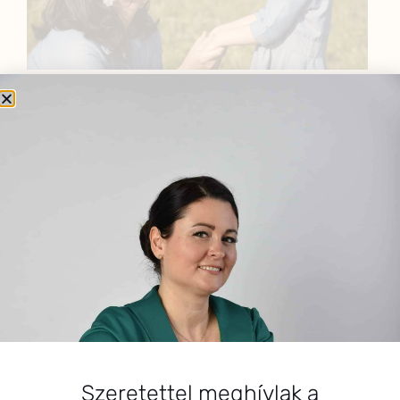
BEMUTATKOZÁS
Sziasztok! Szarvas Niki vagyok, a HerbClinic alapítója,
egészségügyi biomérnök, fitoterapeuta és édesanya.
Küldetésem a gyógynövények hatékony
alkalmazásának oktatása, a gyermekek, a nők és a
férfiak egészségének megőrzése és helyreállítása.
HÍRLEVÉL
HÍRLEVÉL FELIRATKOZÁS
Szeretettel meghívlak a
*
E-mail cím