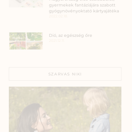
gyermekek fantáziájára szabott
gyógynövényoktató kártyajátéka
2022.02.18.
Dió, az egészség őre
2021.12.11.
SZARVAS NIKI