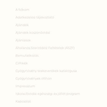
A fiókom
Adatkezelési tájékoztató
Ajándék
Ajándék köszönőoldal
Ajánlások
Általános Szerződési Feltételek (ÁSZF)
Bemutatkozás
Címkék
Gyógynövény teakeverékek katalógusa
Gyógynövények otthon
Impresszum
Iskolai/óvodai egészség‑ és jóllét program
Kapcsolat