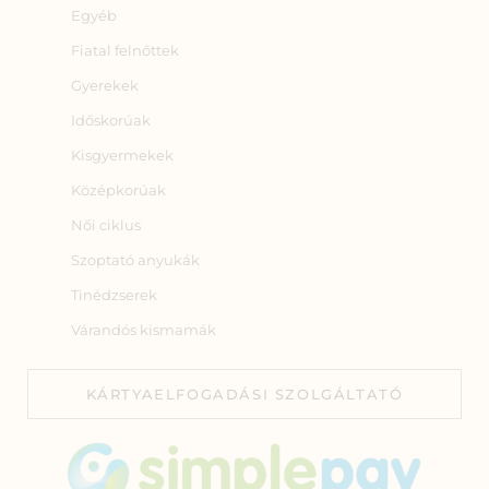
Egyéb
Fiatal felnőttek
Gyerekek
Időskorúak
Kisgyermekek
Középkorúak
Női ciklus
Szoptató anyukák
Tinédzserek
Várandós kismamák
KÁRTYAELFOGADÁSI SZOLGÁLTATÓ