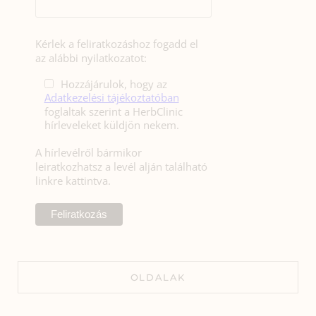
Kérlek a feliratkozáshoz fogadd el
az alábbi nyilatkozatot:
Hozzájárulok, hogy az
Adatkezelési tájékoztatóban
foglaltak szerint a HerbClinic
hírleveleket küldjön nekem.
A hírlevélről bármikor
leiratkozhatsz a levél alján található
linkre kattintva.
OLDALAK