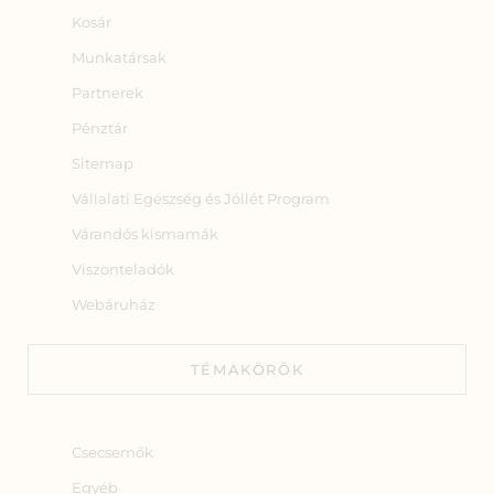
Kosár
Munkatársak
Partnerek
Pénztár
Sitemap
Vállalati Egészség és Jóllét Program
Várandós kismamák
Viszonteladók
Webáruház
TÉMAKÖRÖK
Csecsemők
Egyéb