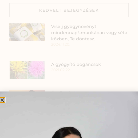
KEDVELT BEJEGYZÉSEK
Viselj gyógynövényt
mindennap!..munkában vagy séta
közben, Te döntesz.
2024.11.20.
A gyógyító bogáncsok
2021.02.22.
Öt tibeti rítus
2021.07.06.
Magas prolaktinszint csökkentése
– tudományos gyógynövényes
támogatás a női egészséghez