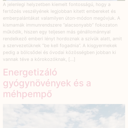
A jelenlegi helyzetben kiemelt fontosságú, hogy a
fertőzés veszélyének legjobban kitett embereket és
emberpalántákat valamilyen úton-módon megóvjuk. A
kismamák immunrendszere ”alacsonyabb” fokozaton
működik, hiszen egy teljesen más génállománnyal
rendelkező emberi lényt hordoznak a szívük alatt, amit
a szervezetüknek ”be kell fogadnia”. A kisgyermekek
pedig a bölcsődei és óvodai közösségben jobban ki
vannak téve a kórokozóknak, […]
Energetizáló
gyógynövények és a
méhpempő