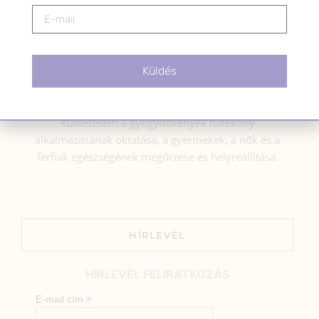
BEMUTATKOZÁS
Küldés
Sziasztok! Szarvas Niki vagyok, a HerbClinic alapítója,
egészségügyi biomérnök, fitoterapeuta és édesanya.
Küldetésem a gyógynövények hatékony
alkalmazásának oktatása, a gyermekek, a nők és a
férfiak egészségének megőrzése és helyreállítása.
HÍRLEVÉL
HÍRLEVÉL FELIRATKOZÁS
*
E-mail cím