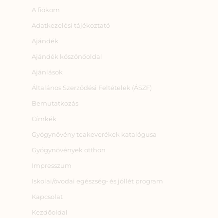
A fiókom
Adatkezelési tájékoztató
Ajándék
Ajándék köszönőoldal
Ajánlások
Általános Szerződési Feltételek (ÁSZF)
Bemutatkozás
Címkék
Gyógynövény teakeverékek katalógusa
Gyógynövények otthon
Impresszum
Iskolai/óvodai egészség‑ és jóllét program
Kapcsolat
Kezdőoldal