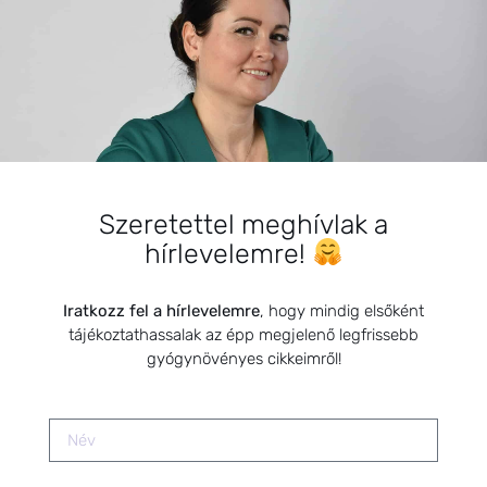
2025.09.08.
Természetgyógyász a családban –
Nők kézikönyve – Ciklusok
könyvbemutatója
2022.02.21.
Szeretettel meghívlak a
hírlevelemre!
SZARVAS NIKI
Iratkozz fel a hírlevelemre
, hogy mindig elsőként
tájékoztathassalak az épp megjelenő legfrissebb
gyógynövényes cikkeimről!