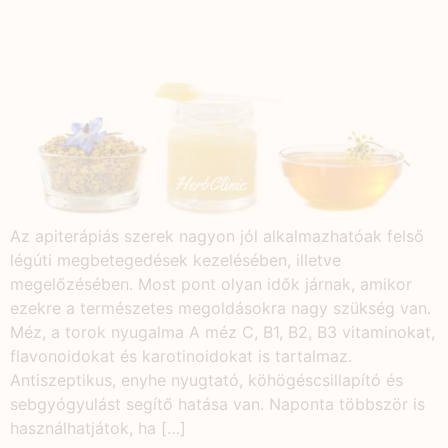
Az apiterápiás szerek nagyon jól alkalmazhatóak felső
légúti megbetegedések kezelésében, illetve
megelőzésében. Most pont olyan idők járnak, amikor
ezekre a természetes megoldásokra nagy szükség van.
Méz, a torok nyugalma A méz C, B1, B2, B3 vitaminokat,
flavonoidokat és karotinoidokat is tartalmaz.
Antiszeptikus, enyhe nyugtató, köhögéscsillapító és
sebgyógyulást segítő hatása van. Naponta többször is
használhatjátok, ha […]