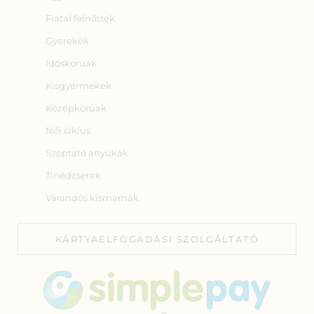
Fiatal felnőttek
Gyerekek
Időskorúak
Kisgyermekek
Középkorúak
Női ciklus
Szoptató anyukák
Tinédzserek
Várandós kismamák
KÁRTYAELFOGADÁSI SZOLGÁLTATÓ