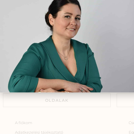
fi
gyó
okt
Novemberben jelenik meg a
egé
Természetgyógyász a
családban sorozat következő
kötete, a Nők kézikönyve!
2021.10.26.
Gyógynövények szerepe a
JÖVŐ építésében
2024.06.07.
OLDALAK
A fiókom
Cs
Adatkezelési tájékoztató
Eg