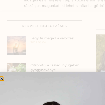
mozgás és a helytelen táplálkozás eredménye
rászánjuk magunkat, ki lehet simítani a gödr
KEDVELT BEJEGYZÉSEK
Légy Te magad a változás!
2022.03.04.
Citromfű, a családi nyugalom
gyógynövénye
2021.12.16.
A csodatévő hagymák
Szia
2020.11.12.