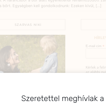
. A narancsbőr a bőr alatt egyenetlenül felhalmozódott zs
ös bőrt. Egységben kell gondolkodnunk: Ezeken kívül, […]
SZARVAS NIKI
HÍRLE
*
E-mail cím
Kérlek a fel
az alábbi nyi
Hozzájá
Adatkezelé
BEMUTATKOZÁS
foglaltak s
sztok! Szarvas Niki vagyok, a HerbClinic
Szeretettel meghívlak a
alapítója, egészségügyi biomérnök,
A hírlevélrő