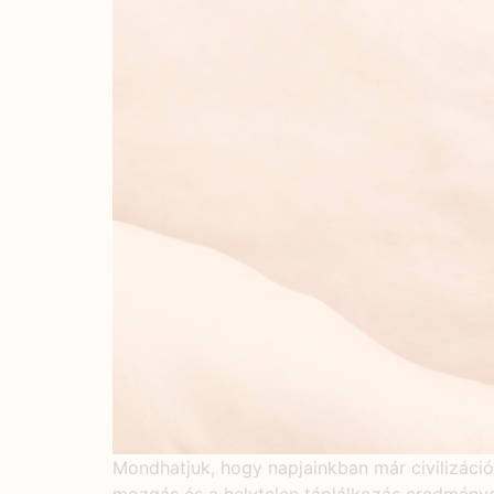
Mondhatjuk, hogy napjainkban már civilizációs