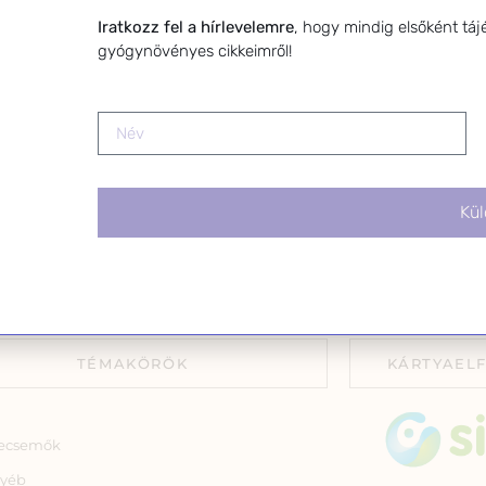
toterapeuta és édesanya. Küldetésem a
leiratkozhats
Iratkozz fel a hírlevelemre
, hogy mindig elsőként táj
gynövények hatékony alkalmazásának
linkre kattin
gyógynövényes cikkeimről!
atása, a gyermekek, a nők és a férfiak
szségének megőrzése és helyreállítása.
Kül
TÉMAKÖRÖK
KÁRTYAEL
ecsemők
yéb