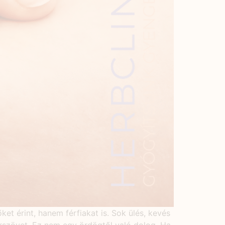
et érint, hanem férfiakat is. Sok ülés, kevés