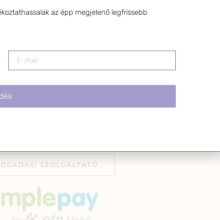
z a levél alján található
ékoztathassalak az épp megjelenő legfrissebb
tva.
dés
FOGADÁSI SZOLGÁLTATÓ