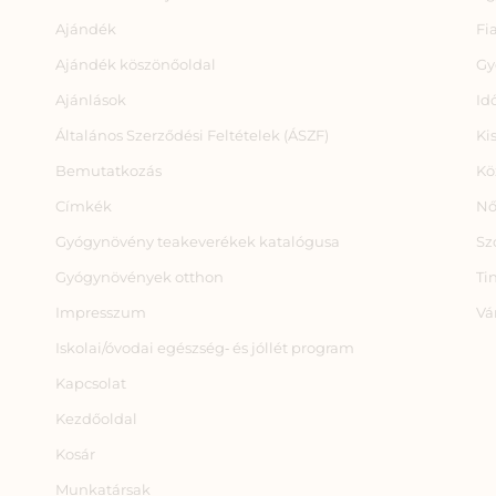
Ajándék
Fi
Ajándék köszönőoldal
Gy
Ajánlások
Id
Általános Szerződési Feltételek (ÁSZF)
Ki
Bemutatkozás
Kö
Címkék
Nő
Gyógynövény teakeverékek katalógusa
Sz
Gyógynövények otthon
Ti
Impresszum
Vá
Iskolai/óvodai egészség‑ és jóllét program
Kapcsolat
Kezdőoldal
Kosár
Munkatársak