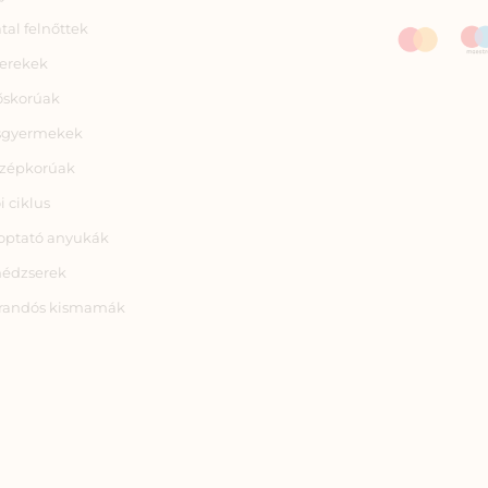
atal felnőttek
erekek
őskorúak
sgyermekek
zépkorúak
i ciklus
optató anyukák
nédzserek
randós kismamák