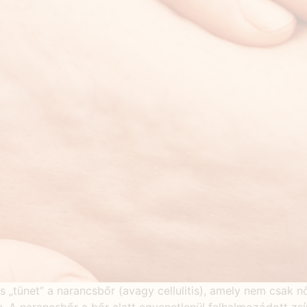
 „tünet” a narancsbőr (avagy cellulitis), amely nem csak nők