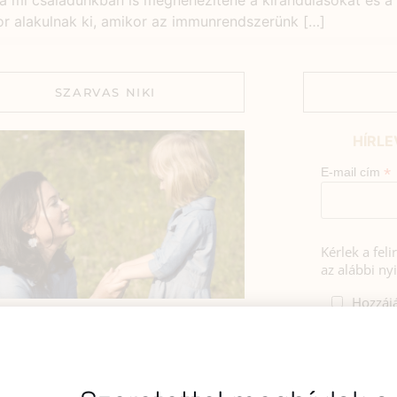
 mi családunkban is megnehezítené a kirándulásokat és a 
kor alakulnak ki, amikor az immunrendszerünk […]
SZARVAS NIKI
HÍRLE
*
E-mail cím
Kérlek a fel
az alábbi nyi
Hozzájá
Adatkezelé
BEMUTATKOZÁS
foglaltak s
sztok! Szarvas Niki vagyok, a HerbClinic
alapítója, egészségügyi biomérnök,
A hírlevélrő