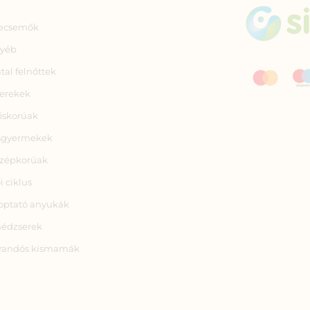
ecsemők
yéb
atal felnőttek
erekek
őskorúak
sgyermekek
zépkorúak
i ciklus
optató anyukák
nédzserek
randós kismamák