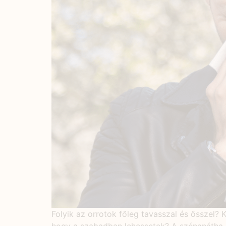
Folyik az orrotok főleg tavasszal és ősszel?