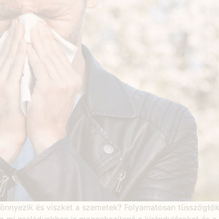
 Könnyezik és viszket a szemetek? Folyamatosan tüsszögtök,