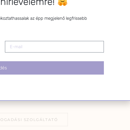
 hírlevelemre!
z a levél alján található
tva.
ékoztathassalak az épp megjelenő legfrissebb
dés
FOGADÁSI SZOLGÁLTATÓ