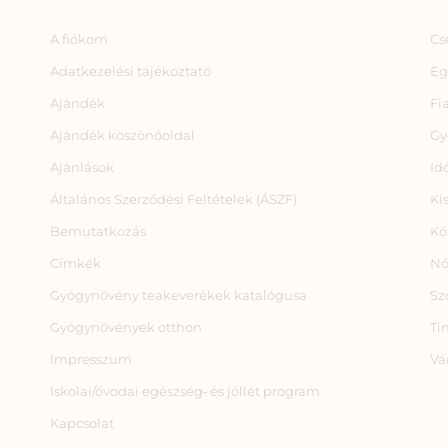
A fiókom
Cs
Adatkezelési tájékoztató
Eg
Ajándék
Fi
Ajándék köszönőoldal
Gy
Ajánlások
Id
Általános Szerződési Feltételek (ÁSZF)
Ki
Bemutatkozás
Kö
Címkék
Nő
Gyógynövény teakeverékek katalógusa
Sz
Gyógynövények otthon
Ti
Impresszum
Vá
Iskolai/óvodai egészség‑ és jóllét program
Kapcsolat