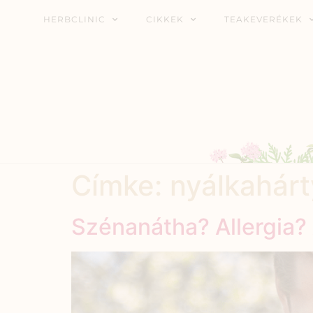
HERBCLINIC
CIKKEK
TEAKEVERÉKEK
Címke:
nyálkahárty
Szénanátha? Allergia?