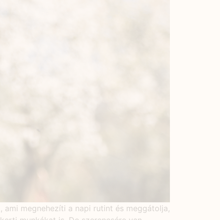
 ami megnehezíti a napi rutint és meggátolja,