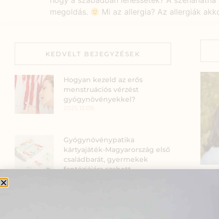
hogy a szabadban lehessetek? A szénanátha a
megoldás.
Mi az allergia? Az allergiák ak
KEDVELT BEJEGYZÉSEK
Hogyan kezeld az erős
menstruációs vérzést
gyógynövényekkel?
2025.12.09.
Gyógynövénypatika
kártyajáték-Magyarország első
családbarát, gyermekek
fantáziájára szabott
gyógynövényoktató
kártyajátéka
Szia
2022.02.18.