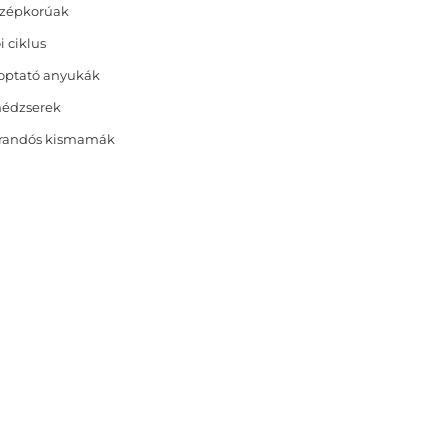
zépkorúak
i ciklus
optató anyukák
nédzserek
randós kismamák