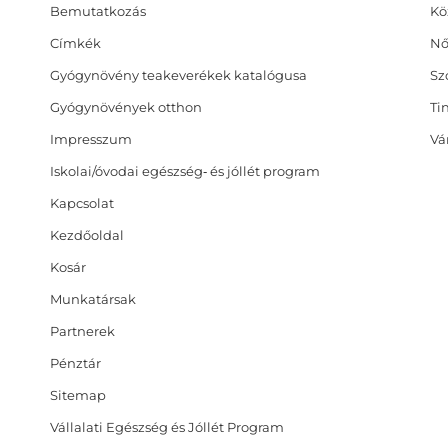
Bemutatkozás
Kö
Címkék
Nő
Gyógynövény teakeverékek katalógusa
Sz
Gyógynövények otthon
Ti
Impresszum
Vá
Iskolai/óvodai egészség‑ és jóllét program
Kapcsolat
Kezdőoldal
Kosár
Munkatársak
Partnerek
Pénztár
Sitemap
Vállalati Egészség és Jóllét Program