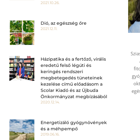
2021.10.26.
Dió, az egészség őre
2021.12.11.
Szia
Házipatika és a fertőző, virális
eredetű felső légúti és
fi
keringés rendszeri
gyó
megbetegedés tüneteinek
okt
kezelése című előadásom a
Scolar Kiadó és az Újbuda
egé
Önkormányzat megbízásából
2020.12.14.
Energetizáló gyógynövények
és a méhpempő
2019.06.16.