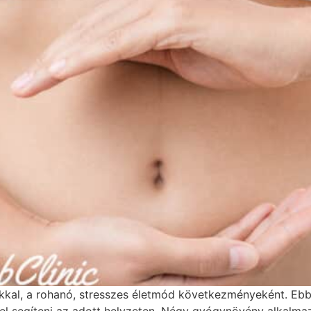
al, a rohanó, stresszes életmód következményeként. Ebbe