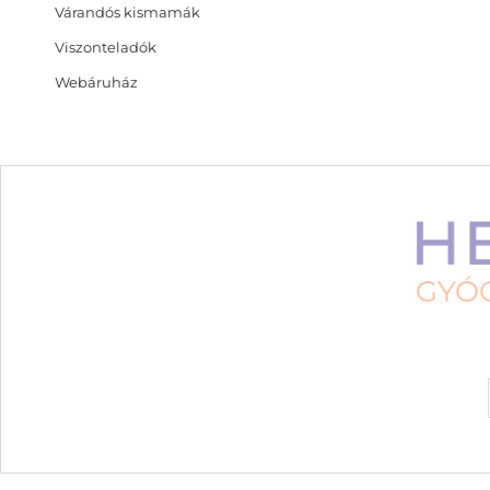
Várandós kismamák
Viszonteladók
Webáruház