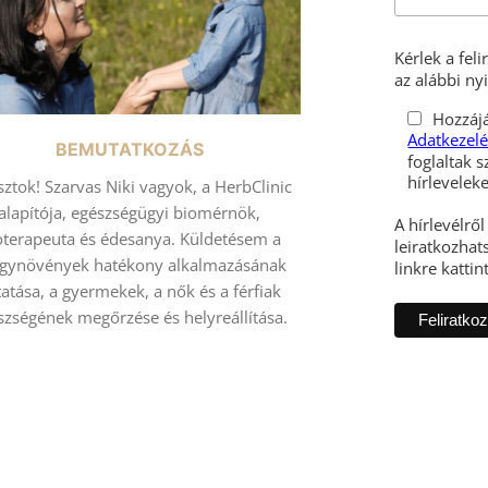
Kérlek a fel
az alábbi nyi
Hozzájá
Adatkezelé
BEMUTATKOZÁS
foglaltak s
sztok! Szarvas Niki vagyok, a HerbClinic
alapítója, egészségügyi biomérnök,
A hírlevélrő
toterapeuta és édesanya. Küldetésem a
leiratkozhats
gynövények hatékony alkalmazásának
linkre kattin
atása, a gyermekek, a nők és a férfiak
szségének megőrzése és helyreállítása.