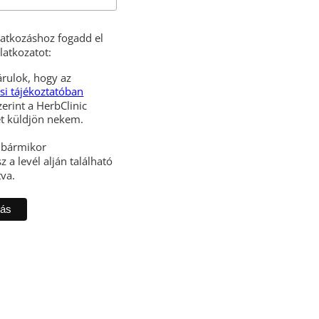
iratkozáshoz fogadd el
latkozatot:
rulok, hogy az
si tájékoztatóban
zerint a HerbClinic
hírleveleket küldjön nekem.
l bármikor
z a levél alján található
tva.