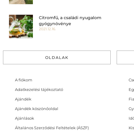
Citromfű, a családi nyugalom
gyógynövénye
2021.12.16.
OLDALAK
A fiókom
Cs
Adatkezelési tájékoztató
Eg
Ajándék
Fi
Ajándék köszönőoldal
Gy
Ajánlások
Id
Általános Szerződési Feltételek (ÁSZF)
Ki