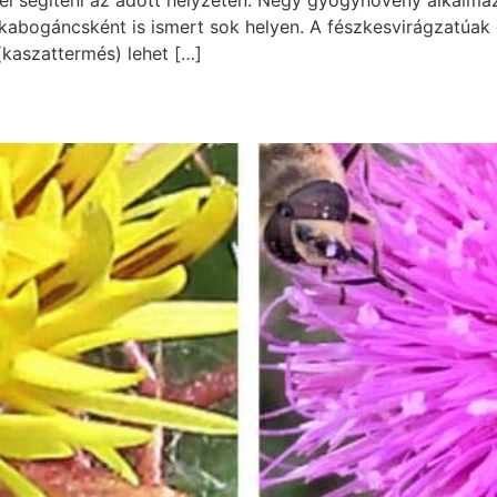
el segíteni az adott helyzeten. Négy gyógynövény alkalma
abogáncsként is ismert sok helyen. A fészkesvirágzatúak
(kaszattermés) lehet […]