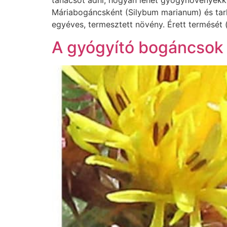
tanácsot adni, hogyan lehet gyógynövényekk
Máriabogáncsként (Silybum marianum) és tark
egyéves, termesztett növény. Érett termését 
A gyógyító bogáncsok