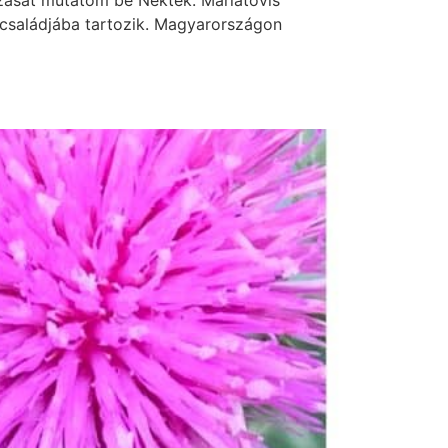
zását mutatom be Nektek. Máriatövis
 családjába tartozik. Magyarországon