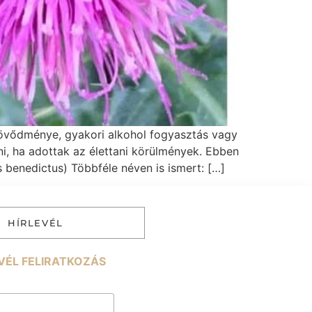
zövődménye, gyakori alkohol fogyasztás vagy
i, ha adottak az élettani körülmények. Ebben
benedictus) Többféle néven is ismert: […]
HÍRLEVÉL
VÉL FELIRATKOZÁS