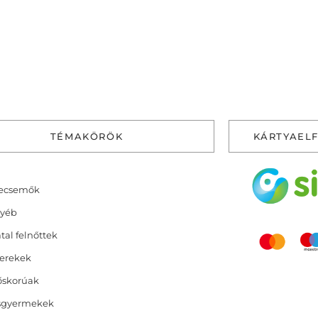
TÉMAKÖRÖK
KÁRTYAEL
ecsemők
yéb
atal felnőttek
erekek
őskorúak
sgyermekek