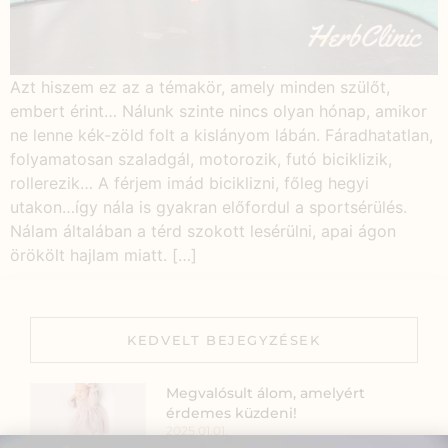
Azt hiszem ez az a témakör, amely minden szülőt,
embert érint… Nálunk szinte nincs olyan hónap, amikor
ne lenne kék-zöld folt a kislányom lábán. Fáradhatatlan,
folyamatosan szaladgál, motorozik, futó biciklizik,
rollerezik… A férjem imád biciklizni, főleg hegyi
utakon…így nála is gyakran előfordul a sportsérülés.
Nálam általában a térd szokott lesérülni, apai ágon
örökölt hajlam miatt. […]
KEDVELT BEJEGYZÉSEK
Megvalósult álom, amelyért
érdemes küzdeni!
2025.01.01.