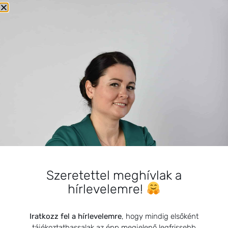
A SZŰRŐVIZSGÁLATOK ÉS A
HELYES DIAGNÓZIS FONTOSSÁGA
2024.09.09.
A gyógyító bogáncsok
2021.02.22.
A 21. századi ember Bermuda-
háromszöge: Stressz, Alvás,
Emésztés
2025.02.25.
Szeretettel meghívlak a
hírlevelemre!
Apiterápiás szerek, azaz méhészeti
termékek az egészségért
2021.12.09.
Iratkozz fel a hírlevelemre
, hogy mindig elsőként
tájékoztathassalak az épp megjelenő legfrissebb