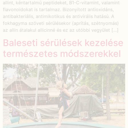
allint, kéntartalmú peptideket, B1-C-vitamint, valamint
flavonoidokat is tartalmaz. Bizonyított antioxidáns,
antibakteriális, antimikotikus és antivirális hatású. A
fokhagyma szöveti sérülésekor (aprítás, szétnyomás)
az allin átalakul allicinné és ez az utóbbi vegyület […]
Baleseti sérülések kezelése
természetes módszerekkel