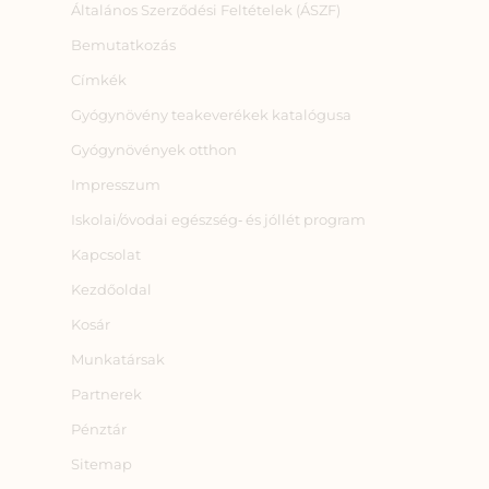
Általános Szerződési Feltételek (ÁSZF)
Bemutatkozás
Címkék
Gyógynövény teakeverékek katalógusa
Gyógynövények otthon
Impresszum
Iskolai/óvodai egészség‑ és jóllét program
Kapcsolat
Kezdőoldal
Kosár
Munkatársak
Partnerek
Pénztár
Sitemap