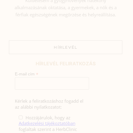
Küldetésem a gyógynövények hatékony
alkalmazásának oktatása, a gyermekek, a nők és a
férfiak egészségének megőrzése és helyreállítása.
HÍRLEVÉL
HÍRLEVÉL FELIRATKOZÁS
*
E-mail cím
Kérlek a feliratkozáshoz fogadd el
az alábbi nyilatkozatot:
Hozzájárulok, hogy az
Adatkezelési tájékoztatóban
foglaltak szerint a HerbClinic