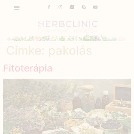
Címke:
pakolás
Fitoterápia