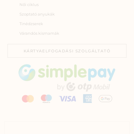
Női ciklus
Szoptató anyukák
Tinédzserek
Várandós kismamák
KÁRTYAELFOGADÁSI SZOLGÁLTATÓ