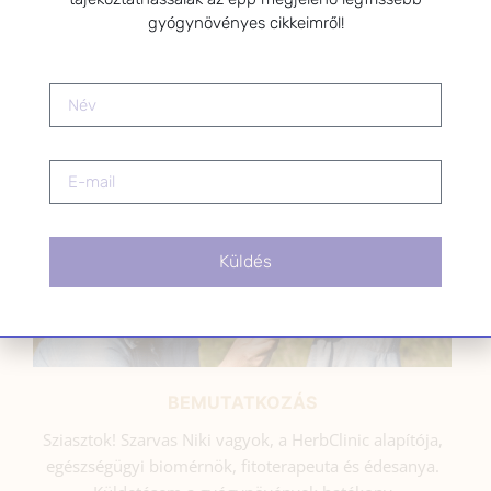
gyógynövényes cikkeimről!
SZARVAS NIKI
Küldés
BEMUTATKOZÁS
Sziasztok! Szarvas Niki vagyok, a HerbClinic alapítója,
egészségügyi biomérnök, fitoterapeuta és édesanya.