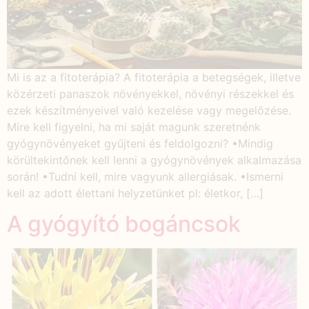
Mi is az a fitoterápia? A fitoterápia a betegségek, illetve
közérzeti panaszok növényekkel, növényi részekkel és
ezek készítményeivel való kezelése vagy megelőzése.
Mire kell figyelni, ha mi saját magunk szeretnénk
gyógynövényeket gyűjteni és feldolgozni? •Mindig
körültekintőnek kell lenni a gyógynövények alkalmazása
során! •Tudni kell, mire vagyunk allergiásak. •Ismerni
kell az adott élettani helyzetünket pl: életkor, […]
A gyógyító bogáncsok