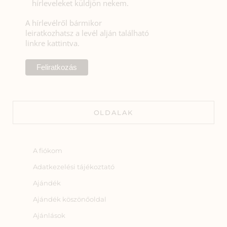
hírleveleket küldjön nekem.
A hírlevélről bármikor
leiratkozhatsz a levél alján található
linkre kattintva.
OLDALAK
A fiókom
Adatkezelési tájékoztató
Ajándék
Ajándék köszönőoldal
Ajánlások