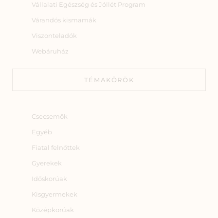
Vállalati Egészség és Jóllét Program
Várandós kismamák
Viszonteladók
Webáruház
TÉMAKÖRÖK
Csecsemők
Egyéb
Fiatal felnőttek
Gyerekek
Időskorúak
Kisgyermekek
Középkorúak