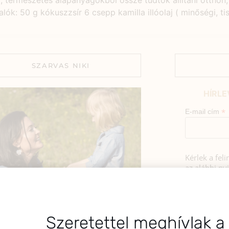
g, természetes alapanyagokból össze tudtok állítani otthon
k: 50 g kókuszzsír 6 csepp kamilla illóolaj ( minőségi, tisz
SZARVAS NIKI
HÍRLE
*
E-mail cím
Kérlek a fel
az alábbi nyi
Hozzájá
Adatkezelé
BEMUTATKOZÁS
foglaltak s
Szeretettel meghívlak a
sztok! Szarvas Niki vagyok, a HerbClinic