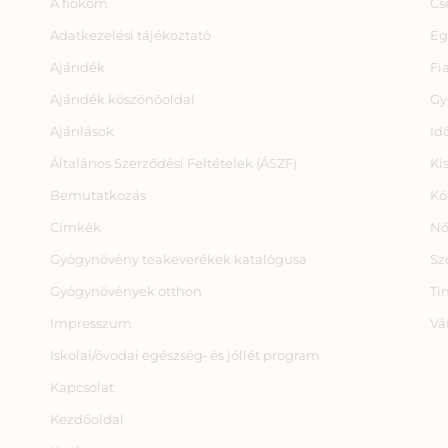
A fiókom
Cs
Adatkezelési tájékoztató
Eg
Ajándék
Fi
Ajándék köszönőoldal
Gy
Ajánlások
Id
Általános Szerződési Feltételek (ÁSZF)
Ki
Bemutatkozás
Kö
Címkék
Nő
Gyógynövény teakeverékek katalógusa
Sz
Gyógynövények otthon
Ti
Impresszum
Vá
Iskolai/óvodai egészség‑ és jóllét program
Kapcsolat
Kezdőoldal