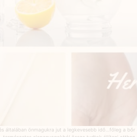
s általában önmagukra jut a legkevesebb idő…főleg a bőr