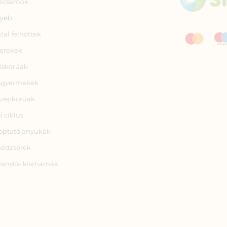
ecsemők
yéb
atal felnőttek
erekek
őskorúak
sgyermekek
zépkorúak
i ciklus
optató anyukák
nédzserek
randós kismamák