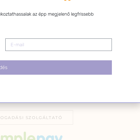
l bármikor
z a levél alján található
ékoztathassalak az épp megjelenő legfrissebb
tva.
dés
FOGADÁSI SZOLGÁLTATÓ