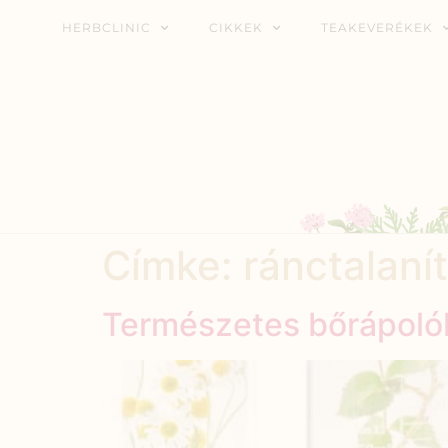
HERBCLINIC
CIKKEK
TEAKEVERÉKEK
Címke:
ránctalaní
Természetes bőrápoló