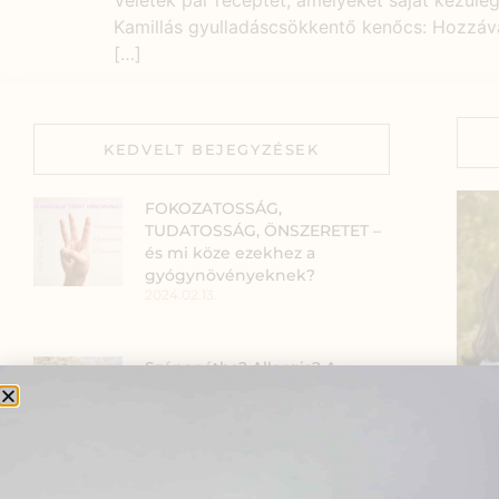
Veletek pár receptet, amelyeket saját kezűle
Kamillás gyulladáscsökkentő kenőcs: Hozzávaló
[…]
KEDVELT BEJEGYZÉSEK
FOKOZATOSSÁG,
TUDATOSSÁG, ÖNSZERETET –
és mi köze ezekhez a
gyógynövényeknek?
2024.02.13.
Szénanátha? Allergia? A
természetnek erre is van
megoldása.
2024.04.10.
Szia