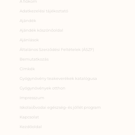
A fiókom
Adatkezelési tájékoztató
Ajándék
Ajándék köszönőoldal
Ajánlások
Általános Szerződési Feltételek (ÁSZF)
Bemutatkozás
Címkék
Gyógynövény teakeverékek katalógusa
Gyógynövények otthon
Impresszum
Iskolai/óvodai egészség‑ és jóllét program
Kapcsolat
Kezdőoldal