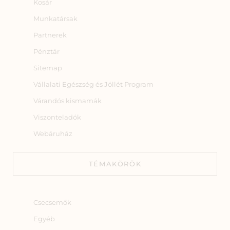
Kosár
Munkatársak
Partnerek
Pénztár
Sitemap
Vállalati Egészség és Jóllét Program
Várandós kismamák
Viszonteladók
Webáruház
TÉMAKÖRÖK
Csecsemők
Egyéb