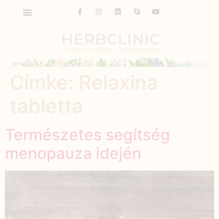
Címke:
Relaxina
tabletta
Természetes segítség
menopauza idején