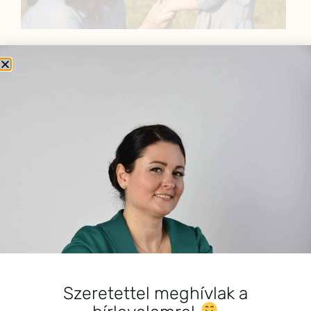
BEMUTATKOZÁS
Sziasztok! Szarvas Niki vagyok, a HerbClinic alapítója,
egészségügyi biomérnök, fitoterapeuta és édesanya.
Küldetésem a gyógynövények hatékony
alkalmazásának oktatása, a gyermekek, a nők és a
férfiak egészségének megőrzése és helyreállítása.
HÍRLEVÉL
HÍRLEVÉL FELIRATKOZÁS
*
E-mail cím
Szeretettel meghívlak a