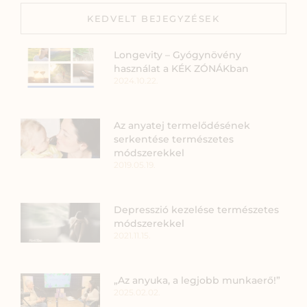
KEDVELT BEJEGYZÉSEK
Longevity – Gyógynövény
használat a KÉK ZÓNÁKban
2024.10.22.
Az anyatej termelődésének
serkentése természetes
módszerekkel
2019.05.19.
Depresszió kezelése természetes
módszerekkel
2021.11.15.
„Az anyuka, a legjobb munkaerő!”
2025.02.02.