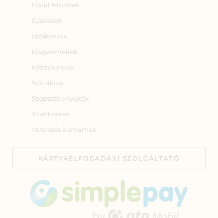
Fiatal felnőttek
Gyerekek
Időskorúak
Kisgyermekek
Középkorúak
Női ciklus
Szoptató anyukák
Tinédzserek
Várandós kismamák
KÁRTYAELFOGADÁSI SZOLGÁLTATÓ