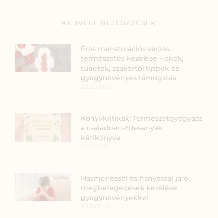
KEDVELT BEJEGYZÉSEK
Erős menstruációs vérzés
természetes kezelése – okok,
tünetek, szakértői tippek és
gyógynövényes támogatás
2025.08.06.
Könyvkritikák: Természetgyógyász
a családban-Édesanyák
kézikönyve
2021.04.16.
Hasmenéssel és hányással járó
megbetegedések kezelése
gyógynövényekkel
2019.06.30.