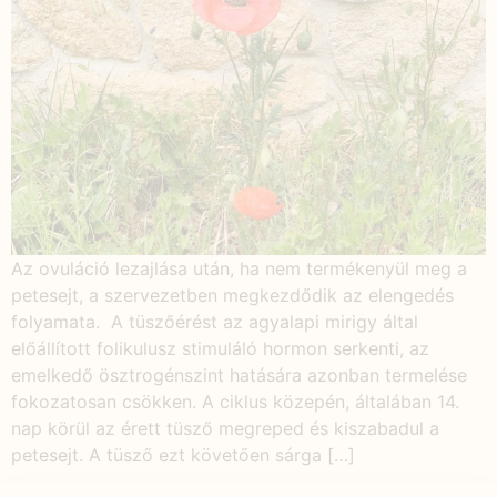
Az ovuláció lezajlása után, ha nem termékenyül meg a
petesejt, a szervezetben megkezdődik az elengedés
folyamata. A tüszőérést az agyalapi mirigy által
előállított folikulusz stimuláló hormon serkenti, az
emelkedő ösztrogénszint hatására azonban termelése
fokozatosan csökken. A ciklus közepén, általában 14.
nap körül az érett tüsző megreped és kiszabadul a
petesejt. A tüsző ezt követően sárga […]