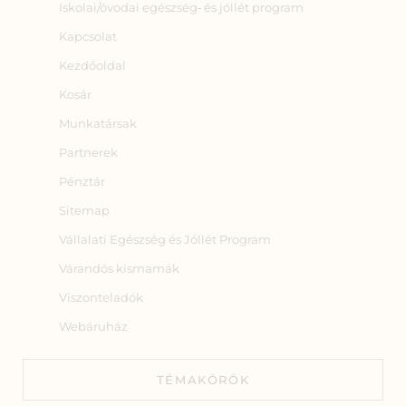
Iskolai/óvodai egészség‑ és jóllét program
Kapcsolat
Kezdőoldal
Kosár
Munkatársak
Partnerek
Pénztár
Sitemap
Vállalati Egészség és Jóllét Program
Várandós kismamák
Viszonteladók
Webáruház
TÉMAKÖRÖK