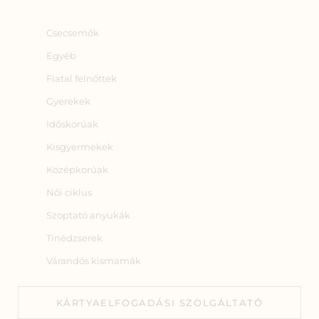
Csecsemők
Egyéb
Fiatal felnőttek
Gyerekek
Időskorúak
Kisgyermekek
Középkorúak
Női ciklus
Szoptató anyukák
Tinédzserek
Várandós kismamák
KÁRTYAELFOGADÁSI SZOLGÁLTATÓ