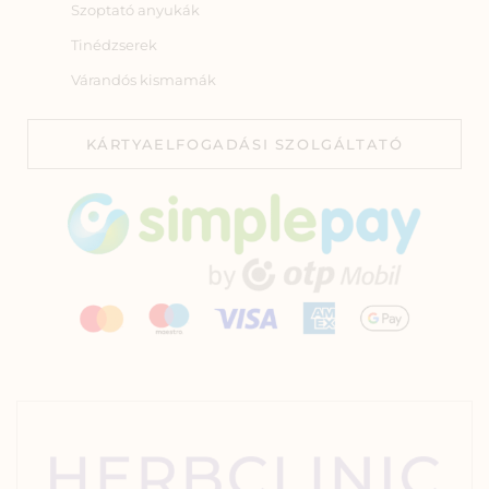
Szoptató anyukák
Tinédzserek
Várandós kismamák
KÁRTYAELFOGADÁSI SZOLGÁLTATÓ