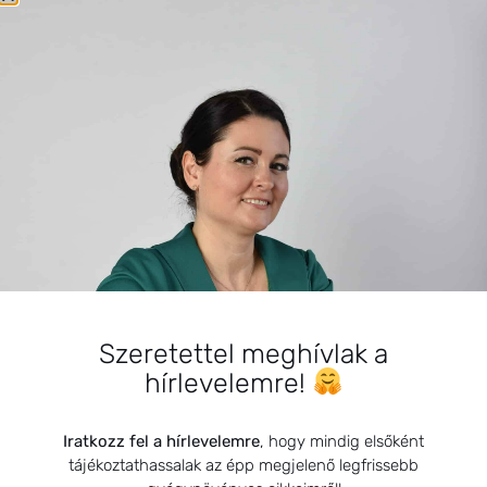
SZARVAS NIKI
Szeretettel meghívlak a
BEMUTATKOZÁS
hírlevelemre!
Sziasztok! Szarvas Niki vagyok, a HerbClinic alapítója,
egészségügyi biomérnök, fitoterapeuta és édesanya.
Iratkozz fel a hírlevelemre
, hogy mindig elsőként
Küldetésem a gyógynövények hatékony
tájékoztathassalak az épp megjelenő legfrissebb
alkalmazásának oktatása, a gyermekek, a nők és a