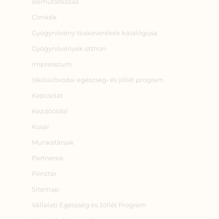
Bemutatkozás
Címkék
Gyógynövény teakeverékek katalógusa
Gyógynövények otthon
Impresszum
Iskolai/óvodai egészség‑ és jóllét program
Kapcsolat
Kezdőoldal
Kosár
Munkatársak
Partnerek
Pénztár
Sitemap
Vállalati Egészség és Jóllét Program