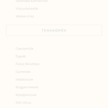
Várandós kismamák
Viszonteladók
Webáruház
TÉMAKÖRÖK
Csecsemők
Egyéb
Fiatal felnőttek
Gyerekek
Időskorúak
Kisgyermekek
Középkorúak
Női ciklus