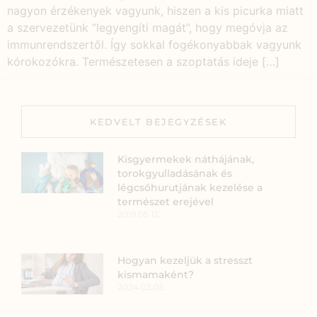
nagyon érzékenyek vagyunk, hiszen a kis picurka miatt
a szervezetünk ”legyengíti magát”, hogy megóvja az
immunrendszertől. Így sokkal fogékonyabbak vagyunk
kórokozókra. Természetesen a szoptatás ideje […]
KEDVELT BEJEGYZÉSEK
Kisgyermekek náthájának,
torokgyulladásának és
légcsőhurutjának kezelése a
természet erejével
2019.05.12.
Hogyan kezeljük a stresszt
kismamaként?
2024.03.05.