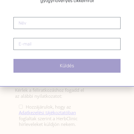
gyógynövényes cikkeimről!
férfiak egészségének megőrzése és helyreállítása.
HÍRLEVÉL
HÍRLEVÉL FELIRATKOZÁS
*
E-mail cím
Küldés
Kérlek a feliratkozáshoz fogadd el
az alábbi nyilatkozatot:
Hozzájárulok, hogy az
Adatkezelési tájékoztatóban
foglaltak szerint a HerbClinic
hírleveleket küldjön nekem.