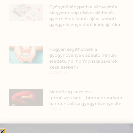
Gyógynövénypatika kártyajáték-
Magyarország első családbarát,
gyermekek fantáziájára szabott
gyógynövényoktató kártyajátéka
2022.02.18.
Hogyan segíthetnek a
gyógynövények az autoimmun
eredetű női hormonális zavarok
kezelésében?
2026.01.05.
Meddőség kezelése
természetesen – hormonrendszer
harmonizálása gyógynövényekkel
2026.01.22.