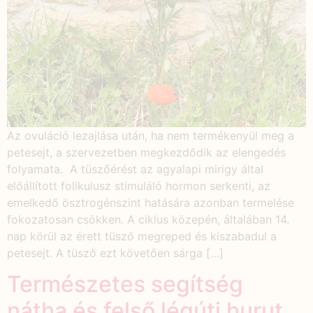
Az ovuláció lezajlása után, ha nem termékenyül meg a
petesejt, a szervezetben megkezdődik az elengedés
folyamata. A tüszőérést az agyalapi mirigy által
előállított folikulusz stimuláló hormon serkenti, az
emelkedő ösztrogénszint hatására azonban termelése
fokozatosan csökken. A ciklus közepén, általában 14.
nap körül az érett tüsző megreped és kiszabadul a
petesejt. A tüsző ezt követően sárga […]
Természetes segítség
nátha és felső légúti hurut