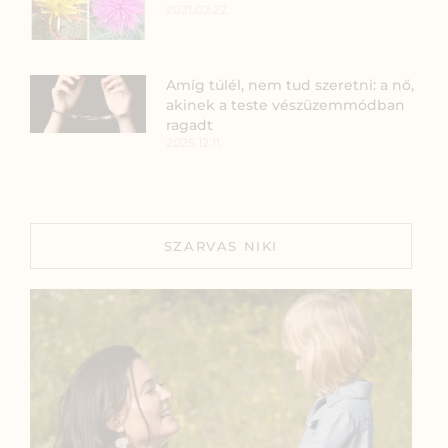
2021.02.22.
Amíg túlél, nem tud szeretni: a nő,
akinek a teste vészüzemmódban
ragadt
2025.12.11.
SZARVAS NIKI