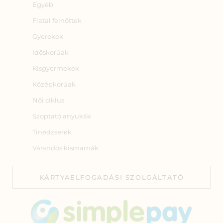
Egyéb
Fiatal felnőttek
Gyerekek
Időskorúak
Kisgyermekek
Középkorúak
Női ciklus
Szoptató anyukák
Tinédzserek
Várandós kismamák
KÁRTYAELFOGADÁSI SZOLGÁLTATÓ