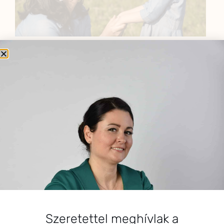
BEMUTATKOZÁS
Sziasztok! Szarvas Niki vagyok, a HerbClinic alapítója,
egészségügyi biomérnök, fitoterapeuta és édesanya.
Küldetésem a gyógynövények hatékony
alkalmazásának oktatása, a gyermekek, a nők és a
férfiak egészségének megőrzése és helyreállítása.
HÍRLEVÉL
HÍRLEVÉL FELIRATKOZÁS
Szeretettel meghívlak a
*
E-mail cím