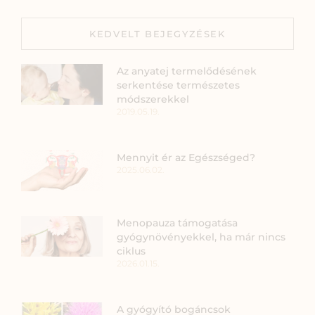
KEDVELT BEJEGYZÉSEK
Az anyatej termelődésének
serkentése természetes
módszerekkel
2019.05.19.
Mennyit ér az Egészséged?
2025.06.02.
Menopauza támogatása
gyógynövényekkel, ha már nincs
ciklus
2026.01.15.
A gyógyító bogáncsok