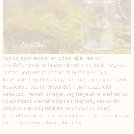
Sajnos, most azokat az időket éljük, amikor
felerősödhetnek az idegrendszeri problémák. Nagyon
fontos, hogy ezt ne rejtsük el, beszéljünk róla,
keressünk megoldást, vagy keressünk segítséget ezek
kezelésére. Szeretnék pár Bach-virágesszenciát
bemutatni Nektek, amelyek segítségetekre lehetnek az
nyugalmatok visszaállításában. Napvirág esszencia
Molyhos napvirág (Helianthenum nummularium)
Nemzetközileg Rock Rose-ként ismert. Az esszencia az
alábbi esetekben alkalmazható: ha […]