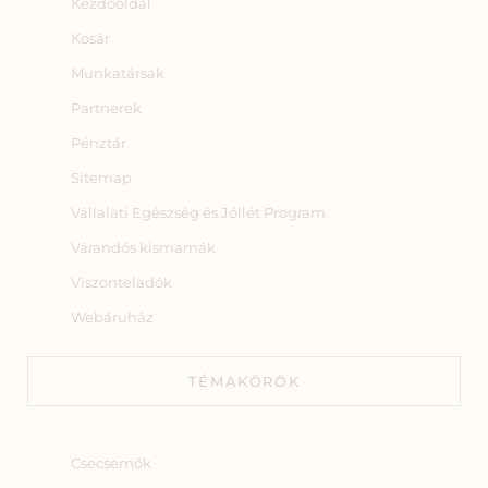
Kezdőoldal
Kosár
Munkatársak
Partnerek
Pénztár
Sitemap
Vállalati Egészség és Jóllét Program
Várandós kismamák
Viszonteladók
Webáruház
TÉMAKÖRÖK
Csecsemők