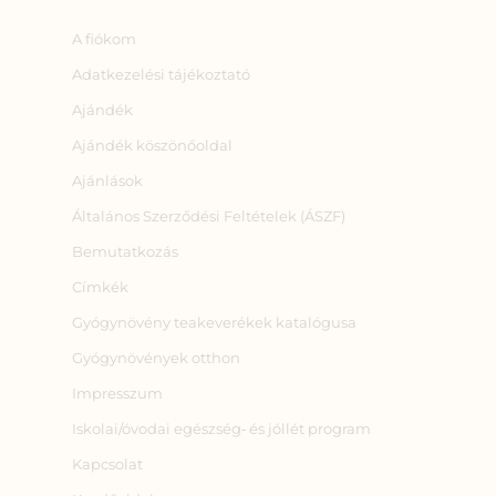
A fiókom
Adatkezelési tájékoztató
Ajándék
Ajándék köszönőoldal
Ajánlások
Általános Szerződési Feltételek (ÁSZF)
Bemutatkozás
Címkék
Gyógynövény teakeverékek katalógusa
Gyógynövények otthon
Impresszum
Iskolai/óvodai egészség‑ és jóllét program
Kapcsolat