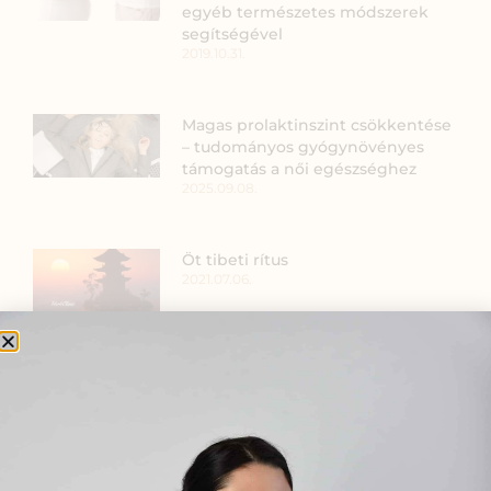
egyéb természetes módszerek
segítségével
2019.10.31.
Magas prolaktinszint csökkentése
– tudományos gyógynövényes
támogatás a női egészséghez
2025.09.08.
Öt tibeti rítus
2021.07.06.
PMS tünetek enyhítése
természetesen: gyógynövényes
megoldások a premenstruációs
szindróma kezelésére
2025.09.04.