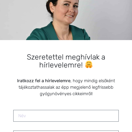
Méherősítés természetes módon:
Hogyan támogathatod női
egészségedet
gyógynövényekkel?
2025.09.16.
Szeretettel meghívlak a
SZARVAS NIKI
hírlevelemre!
Iratkozz fel a hírlevelemre
, hogy mindig elsőként
tájékoztathassalak az épp megjelenő legfrissebb
gyógynövényes cikkeimről!