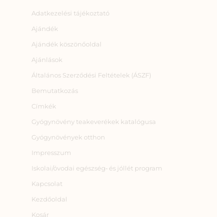
Adatkezelési tájékoztató
Ajándék
Ajándék köszönőoldal
Ajánlások
Általános Szerződési Feltételek (ÁSZF)
Bemutatkozás
Címkék
Gyógynövény teakeverékek katalógusa
Gyógynövények otthon
Impresszum
Iskolai/óvodai egészség‑ és jóllét program
Kapcsolat
Kezdőoldal
Kosár