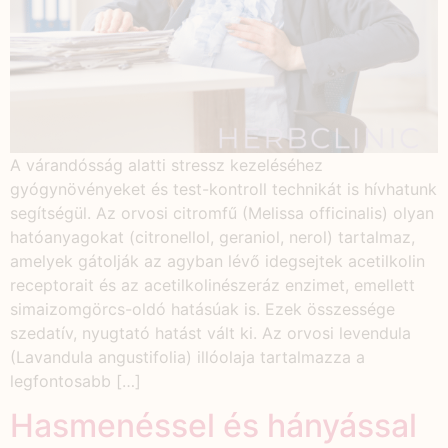
A várandósság alatti stressz kezeléséhez
gyógynövényeket és test-kontroll technikát is hívhatunk
segítségül. Az orvosi citromfű (Melissa officinalis) olyan
hatóanyagokat (citronellol, geraniol, nerol) tartalmaz,
amelyek gátolják az agyban lévő idegsejtek acetilkolin
receptorait és az acetilkolinészeráz enzimet, emellett
simaizomgörcs-oldó hatásúak is. Ezek összessége
szedatív, nyugtató hatást vált ki. Az orvosi levendula
(Lavandula angustifolia) illóolaja tartalmazza a
legfontosabb […]
Hasmenéssel és hányással