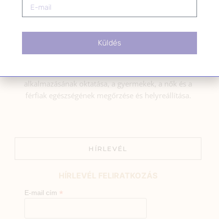
BEMUTATKOZÁS
Küldés
Sziasztok! Szarvas Niki vagyok, a HerbClinic alapítója,
egészségügyi biomérnök, fitoterapeuta és édesanya.
Küldetésem a gyógynövények hatékony
alkalmazásának oktatása, a gyermekek, a nők és a
férfiak egészségének megőrzése és helyreállítása.
HÍRLEVÉL
HÍRLEVÉL FELIRATKOZÁS
*
E-mail cím