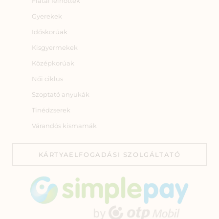
Fiatal felnőttek
Gyerekek
Időskorúak
Kisgyermekek
Középkorúak
Női ciklus
Szoptató anyukák
Tinédzserek
Várandós kismamák
KÁRTYAELFOGADÁSI SZOLGÁLTATÓ