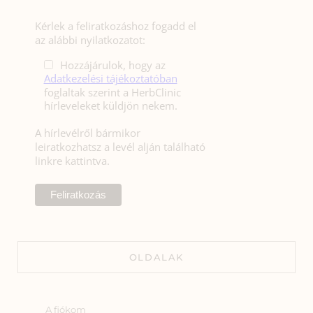
Kérlek a feliratkozáshoz fogadd el
az alábbi nyilatkozatot:
Hozzájárulok, hogy az
Adatkezelési tájékoztatóban
foglaltak szerint a HerbClinic
hírleveleket küldjön nekem.
A hírlevélről bármikor
leiratkozhatsz a levél alján található
linkre kattintva.
OLDALAK
A fiókom