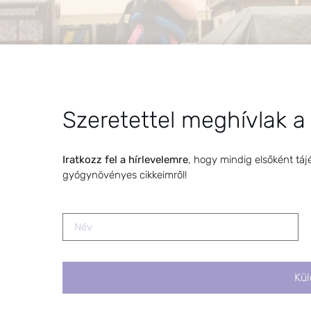
Szeretettel meghívlak a
Iratkozz fel a hírlevelemre
, hogy mindig elsőként táj
gyógynövényes cikkeimről!
lőt, embert érint… Nálunk szinte nincs olyan hónap, amikor
Kül
ik, futó biciklizik, rollerezik… A férjem imád biciklizni, f
rd szokott lesérülni, apai ágon örökölt hajlam miatt. […]