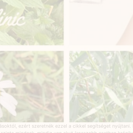
któl, ezért szeretnék ezzel a cikkel segítséget nyújtani. Én