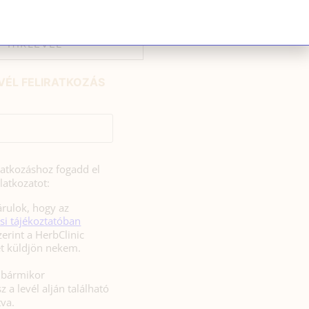
HÍRLEVÉL
VÉL FELIRATKOZÁS
iratkozáshoz fogadd el
latkozatot:
rulok, hogy az
si tájékoztatóban
zerint a HerbClinic
hírleveleket küldjön nekem.
l bármikor
z a levél alján található
tva.