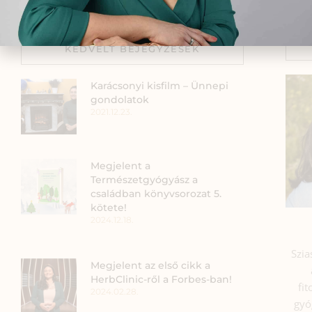
KEDVELT BEJEGYZÉSEK
Karácsonyi kisfilm – Ünnepi
gondolatok
2021.12.23.
Megjelent a
Természetgyógyász a
családban könyvsorozat 5.
kötete!
2024.12.18.
Szia
Megjelent az első cikk a
HerbClinic-ről a Forbes-ban!
fi
2024.02.28.
gyó