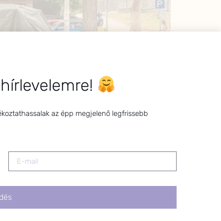
 hírlevelemre!
ékoztathassalak az épp megjelenő legfrissebb
 ne lenne kék-zöld folt a kislányom lábán.
dés
őleg hegyi utakon…így nála is gyakran