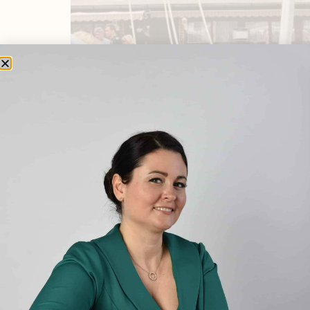
Azt hiszem ez az a témakör, amely minden szü
Fáradhatatlan, folyamatosan szaladgál, motoroz
előfordul a sportsérülés. Nálam általában a té