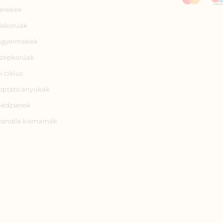
erekek
őskorúak
sgyermekek
zépkorúak
i ciklus
optató anyukák
nédzserek
randós kismamák