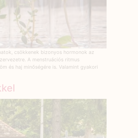
amatok, csökkenek bizonyos hormonok az
szervezetre. A menstruációs ritmus
röm és haj minőségére is. Valamint gyakori
kkel