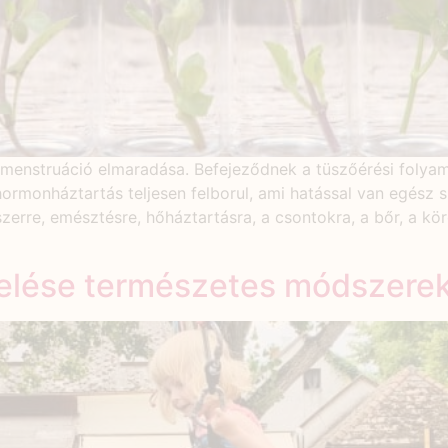
 menstruáció elmaradása. Befejeződnek a tüszőérési foly
hormonháztartás teljesen felborul, ami hatással van egész 
zerre, emésztésre, hőháztartásra, a csontokra, a bőr, a kö
zelése természetes módszere