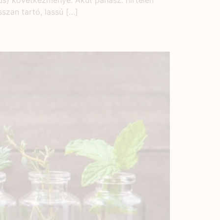
kus) következménye. Akut panasz: hirtelen
sszan tartó, lassú […]