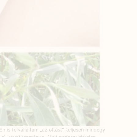
 is felvállaltam „az oltást”, teljesen mindegy