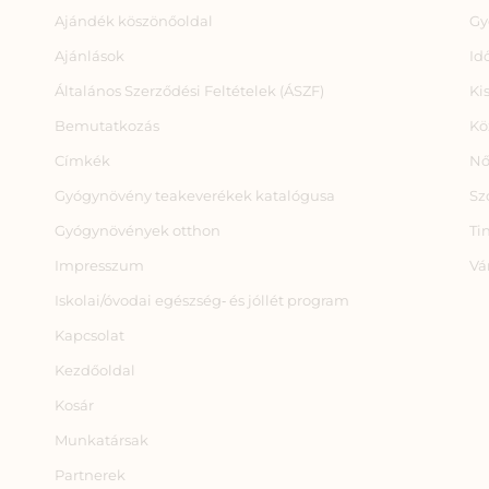
Ajándék köszönőoldal
Gy
Ajánlások
Id
Általános Szerződési Feltételek (ÁSZF)
Ki
Bemutatkozás
Kö
Címkék
Nő
Gyógynövény teakeverékek katalógusa
Sz
Gyógynövények otthon
Ti
Impresszum
Vá
Iskolai/óvodai egészség‑ és jóllét program
Kapcsolat
Kezdőoldal
Kosár
Munkatársak
Partnerek