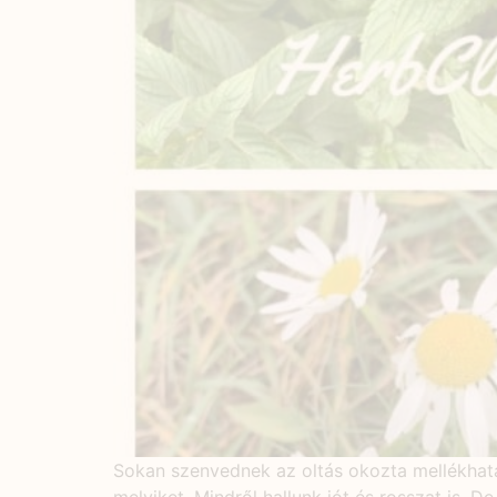
Sokan szenvednek az oltás okozta mellékhatáso