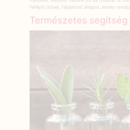
melyiket. Mindről hallunk jót és rosszat is. 
fellépő (tünet, fájdalom) állapot, amely rends
Természetes segítség