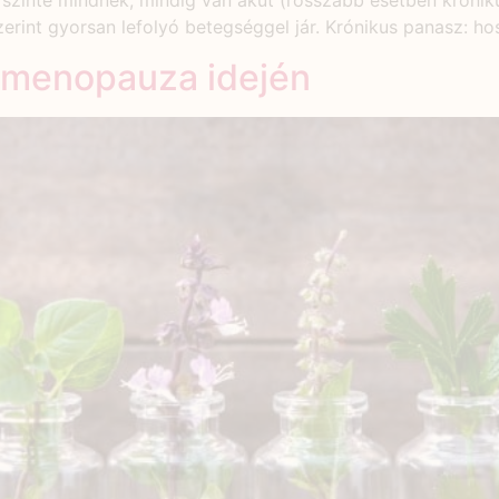
De szinte mindnek, mindig van akut (rosszabb esetben króni
zerint gyorsan lefolyó betegséggel jár. Krónikus panasz: ho
 menopauza idején