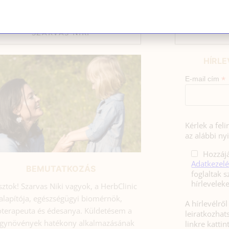
SZARVAS NIKI
HÍRLE
*
E-mail cím
Kérlek a fel
az alábbi nyi
Hozzájá
Adatkezelé
BEMUTATKOZÁS
foglaltak s
sztok! Szarvas Niki vagyok, a HerbClinic
alapítója, egészségügyi biomérnök,
A hírlevélrő
toterapeuta és édesanya. Küldetésem a
leiratkozhats
gynövények hatékony alkalmazásának
linkre kattin