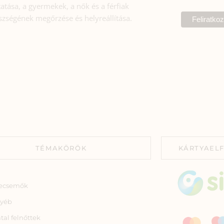
atása, a gyermekek, a nők és a férfiak
szségének megőrzése és helyreállítása.
TÉMAKÖRÖK
KÁRTYAEL
ecsemők
yéb
atal felnőttek