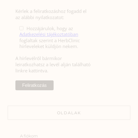
Kérlek a feliratkozáshoz fogadd el
az alábbi nyilatkozatot:
Hozzájárulok, hogy az
Adatkezelési tájékoztatóban
foglaltak szerint a HerbClinic
hírleveleket küldjön nekem.
A hírlevélről bármikor
leiratkozhatsz a levél alján található
linkre kattintva.
OLDALAK
A fiókom