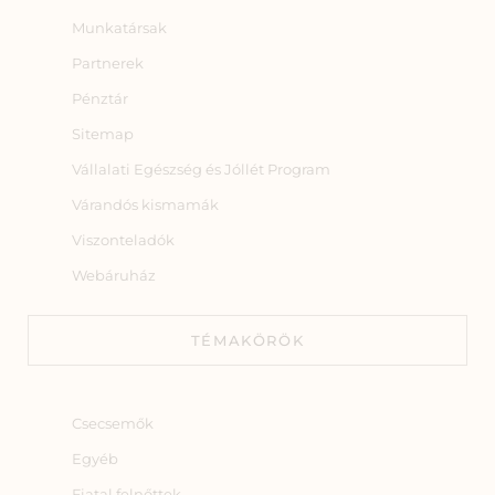
Munkatársak
Partnerek
Pénztár
Sitemap
Vállalati Egészség és Jóllét Program
Várandós kismamák
Viszonteladók
Webáruház
TÉMAKÖRÖK
Csecsemők
Egyéb
Fiatal felnőttek