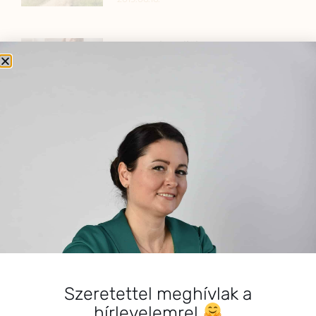
Hogyan kezeljük a stresszt
kismamaként?
2024.03.05.
SZARVAS NIKI
Szeretettel meghívlak a
hírlevelemre!