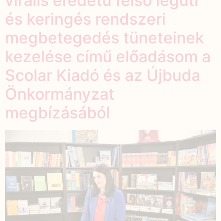
virális eredetű felső légúti
és keringés rendszeri
megbetegedés tüneteinek
kezelése című előadásom a
Scolar Kiadó és az Újbuda
Önkormányzat
megbízásából