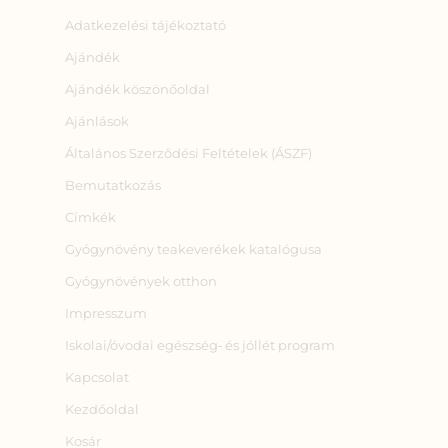
Adatkezelési tájékoztató
Ajándék
Ajándék köszönőoldal
Ajánlások
Általános Szerződési Feltételek (ÁSZF)
Bemutatkozás
Címkék
Gyógynövény teakeverékek katalógusa
Gyógynövények otthon
Impresszum
Iskolai/óvodai egészség‑ és jóllét program
Kapcsolat
Kezdőoldal
Kosár