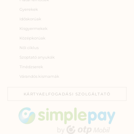
Gyerekek
Időskorúak
Kisgyermekek
Középkorúak
Női ciklus
Szoptató anyukák
Tinédzserek
Várandós kismamák
KÁRTYAELFOGADÁSI SZOLGÁLTATÓ