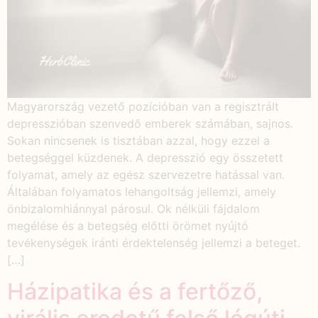
Magyarország vezető pozícióban van a regisztrált
depresszióban szenvedő emberek számában, sajnos.
Sokan nincsenek is tisztában azzal, hogy ezzel a
betegséggel küzdenek. A depresszió egy összetett
folyamat, amely az egész szervezetre hatással van.
Általában folyamatos lehangoltság jellemzi, amely
önbizalomhiánnyal párosul. Ok nélküli fájdalom
megélése és a betegség előtti örömet nyújtó
tevékenységek iránti érdektelenség jellemzi a beteget.
[…]
Házipatika és a fertőző,