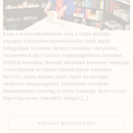
Ezen a linken tekinthetitek meg a teljes előadás
anyagát: Házipatika Immunerősítés: Felső légúti
betegségek kezelése: Stressz kezelése: Hányással,
hasmenéssel járó hurutos megbetegedések kezelése:
Felfázás kezelése: Baleseti sérülések kezelése: Napégés,
rovarcsípések és felületi hámsérülések kezelése:
Fertőző, virális eredetű felső légúti és keringés
rendszeri megbetegedés (tüneteinek) kezelése
Keskenylevelű kasvirág és bíbor kasvirág: Bodorrózsa/
Napvirág levele: Kakukkfű virágos […]
KEDVELT BEJEGYZÉSEK