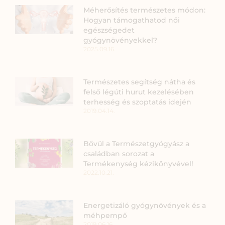
Méherősítés természetes módon:
Hogyan támogathatod női
egészségedet
gyógynövényekkel?
2025.09.16.
Természetes segítség nátha és
felső légúti hurut kezelésében
terhesség és szoptatás idején
2019.04.14.
Bővül a Természetgyógyász a
családban sorozat a
Termékenység kézikönyvével!
2022.10.21.
Energetizáló gyógynövények és a
méhpempő
2019.06.16.