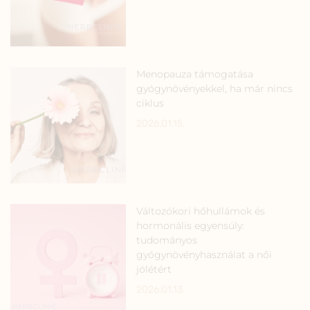
Menopauza támogatása
gyógynövényekkel, ha már nincs
ciklus
2026.01.15.
Változókori hőhullámok és
hormonális egyensúly:
tudományos
gyógynövényhasználat a női
jólétért
2026.01.13.