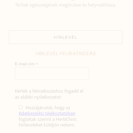
férfiak egészségének megőrzése és helyreállítása.
HÍRLEVÉL
HÍRLEVÉL FELIRATKOZÁS
*
E-mail cím
Kérlek a feliratkozáshoz fogadd el
az alábbi nyilatkozatot:
Hozzájárulok, hogy az
Adatkezelési tájékoztatóban
foglaltak szerint a HerbClinic
hírleveleket küldjön nekem.