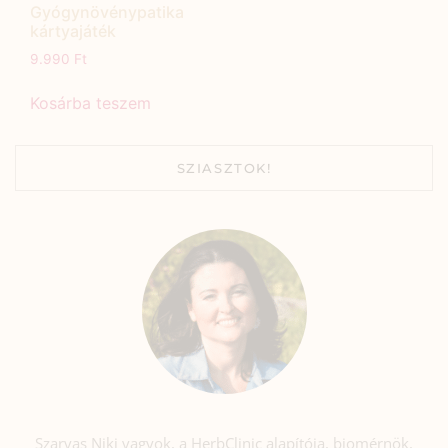
Gyógynövénypatika
kártyajáték
9.990
Ft
Kosárba teszem
SZIASZTOK!
Szarvas Niki vagyok, a HerbClinic alapítója, biomérnök,