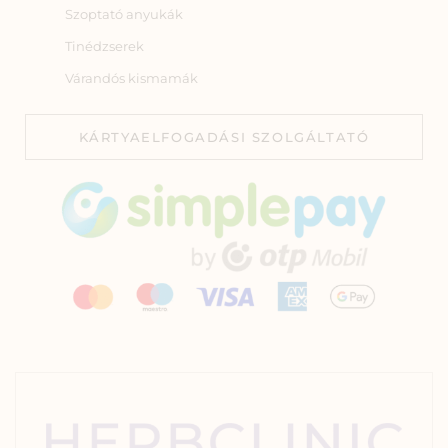
Szoptató anyukák
Tinédzserek
Várandós kismamák
KÁRTYAELFOGADÁSI SZOLGÁLTATÓ