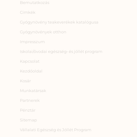
Bemutatkozás
Címkék
Gyógynövény teakeverékek katalógusa
Gyógynövények otthon
Impresszum
Iskolai/óvodai egészség‑ és jóllét program
Kapcsolat
Kezdőoldal
Kosár
Munkatársak
Partnerek
Pénztár
Sitemap
Vállalati Egészség és Jóllét Program