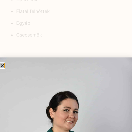
Fiatal felnőttek
Egyéb
Csecsemők
KEDVELT BEJEGYZÉSEK
Mennyit ér az Egészséged?
2025.06.02.
Természetes segítség nátha és