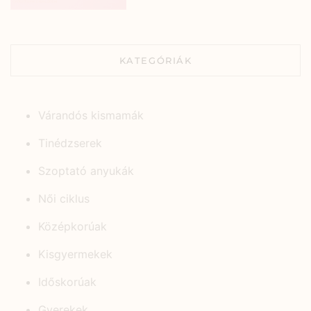
KATEGÓRIÁK
Várandós kismamák
Tinédzserek
Szoptató anyukák
Női ciklus
Középkorúak
Kisgyermekek
Időskorúak
Gyerekek