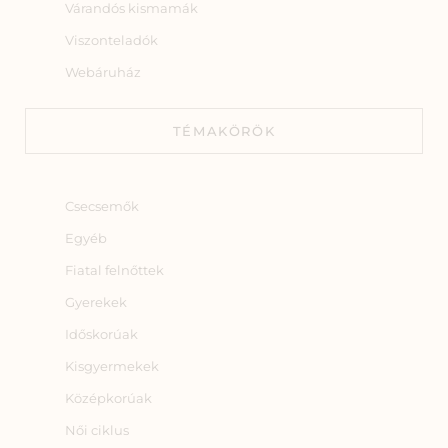
Várandós kismamák
Viszonteladók
Webáruház
TÉMAKÖRÖK
Csecsemők
Egyéb
Fiatal felnőttek
Gyerekek
Időskorúak
Kisgyermekek
Középkorúak
Női ciklus