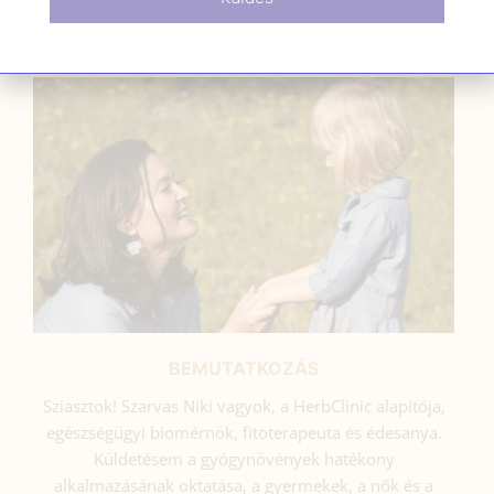
SZARVAS NIKI
BEMUTATKOZÁS
Sziasztok! Szarvas Niki vagyok, a HerbClinic alapítója,
egészségügyi biomérnök, fitoterapeuta és édesanya.
Küldetésem a gyógynövények hatékony
alkalmazásának oktatása, a gyermekek, a nők és a