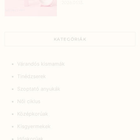
2026.01.13.
KATEGÓRIÁK
Várandós kismamák
Tinédzserek
Szoptató anyukák
Női ciklus
Középkorúak
Kisgyermekek
Időskorúak