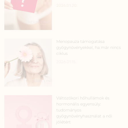
2026.01.20.
Menopauza támogatása
gyógynövényekkel, ha már nincs
ciklus
2026.01.15.
Változókori hőhullámok és
hormonális egyensúly:
tudományos
gyógynövényhasználat a női
jólétért