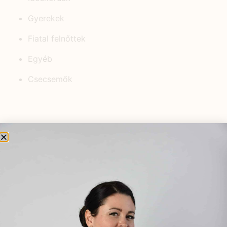
Gyerekek
Fiatal felnőttek
Egyéb
Csecsemők
KEDVELT BEJEGYZÉSEK
Meddőség kezelése
természetesen – hormonrendszer
harmonizálása gyógynövényekkel
2026.01.22.