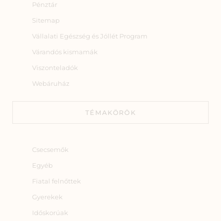
Pénztár
Sitemap
Vállalati Egészség és Jóllét Program
Várandós kismamák
Viszonteladók
Webáruház
TÉMAKÖRÖK
Csecsemők
Egyéb
Fiatal felnőttek
Gyerekek
Időskorúak