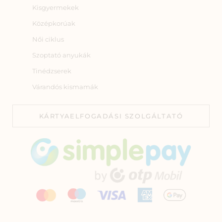
Kisgyermekek
Középkorúak
Női ciklus
Szoptató anyukák
Tinédzserek
Várandós kismamák
KÁRTYAELFOGADÁSI SZOLGÁLTATÓ