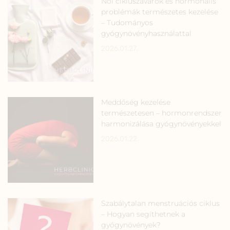
Női cikluszavarok és hormonális
problémák természetes kezelése
– Tudományos
gyógynövényhasználattal
2026.01.27.
Meddőség kezelése
természetesen – hormonrendszer
harmonizálása gyógynövényekkel
2026.01.22.
Szabálytalan menstruációs ciklus
– Hogyan segíthetnek a
gyógynövények?