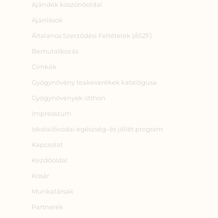
Ajándék köszönőoldal
Ajánlások
Általános Szerződési Feltételek (ÁSZF)
Bemutatkozás
Címkék
Gyógynövény teakeverékek katalógusa
Gyógynövények otthon
Impresszum
Iskolai/óvodai egészség‑ és jóllét program
Kapcsolat
Kezdőoldal
Kosár
Munkatársak
Partnerek