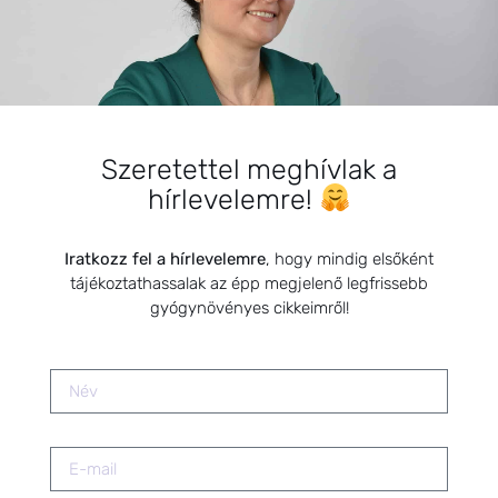
Hogy alakult 2024? Igazi vért
izzadós év volt.
2024.12.30.
Szeretettel meghívlak a
Kisgyermekek és kismamák
hírlevelemre!
immunerősítése természetes
módszerekkel /Könyvbemutató
előadásanyaga/
Iratkozz fel a hírlevelemre
, hogy mindig elsőként
2020.09.13.
tájékoztathassalak az épp megjelenő legfrissebb
gyógynövényes cikkeimről!
Viselj gyógynövényt
mindennap!..munkában vagy séta
közben, Te döntesz.
2024.11.20.
Bach-virágesszenciák a félelmek