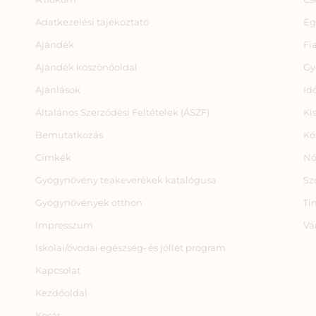
Adatkezelési tájékoztató
Eg
Ajándék
Fi
Ajándék köszönőoldal
Gy
Ajánlások
Id
Általános Szerződési Feltételek (ÁSZF)
Ki
Bemutatkozás
Kö
Címkék
Nő
Gyógynövény teakeverékek katalógusa
Sz
Gyógynövények otthon
Ti
Impresszum
Vá
Iskolai/óvodai egészség‑ és jóllét program
Kapcsolat
Kezdőoldal
Kosár