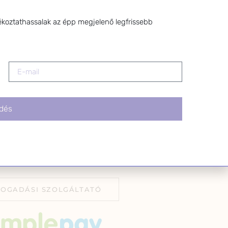
z a levél alján található
tva.
ékoztathassalak az épp megjelenő legfrissebb
dés
FOGADÁSI SZOLGÁLTATÓ