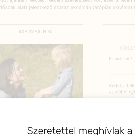
ódot ajánlani Nektek. Nekem szerencsém volt ezen a téren
dőszak alatt jelentkező száraz ekcémán (atópiás ekcéma) k
SZARVAS NIKI
HÍRLE
*
E-mail cím
Kérlek a fel
az alábbi nyi
Hozzájá
Adatkezelé
BEMUTATKOZÁS
foglaltak s
sztok! Szarvas Niki vagyok, a HerbClinic
Szeretettel meghívlak a
alapítója, egészségügyi biomérnök,
A hírlevélrő