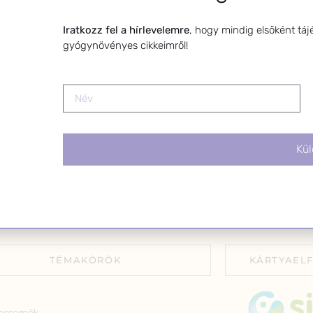
toterapeuta és édesanya. Küldetésem a
leiratkozhats
gynövények hatékony alkalmazásának
linkre kattin
Iratkozz fel a hírlevelemre
, hogy mindig elsőként táj
atása, a gyermekek, a nők és a férfiak
gyógynövényes cikkeimről!
szségének megőrzése és helyreállítása.
Kül
TÉMAKÖRÖK
KÁRTYAEL
ecsemők