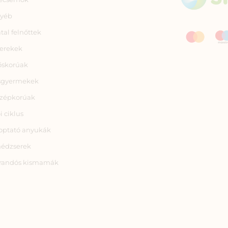
yéb
atal felnőttek
erekek
őskorúak
sgyermekek
zépkorúak
i ciklus
optató anyukák
nédzserek
randós kismamák