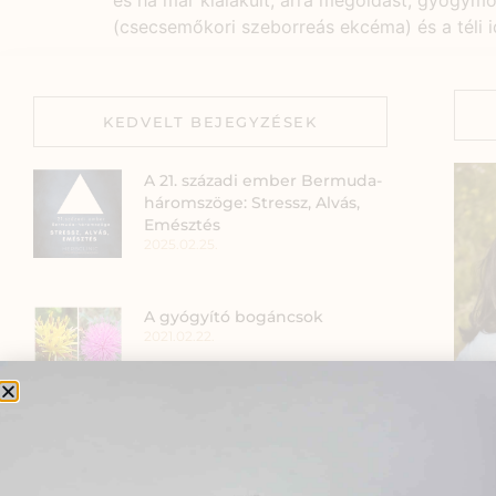
és ha már kialakult, arra megoldást, gyógym
(csecsemőkori szeborreás ekcéma) és a téli i
KEDVELT BEJEGYZÉSEK
A 21. századi ember Bermuda-
háromszöge: Stressz, Alvás,
Emésztés
2025.02.25.
A gyógyító bogáncsok
2021.02.22.
Hogyan kezeljük a stresszt
Szia
kismamaként?
2024.03.05.