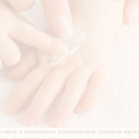
 napra, a csecsemőkori bőrproblémákat. Szeretnék egy kics