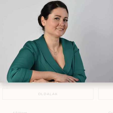
fi
gyó
okt
Vizesedés és puffadás
egé
menstruáció előtt – A női
ciklus egyik leggyakoribb
tünete
2025.09.05.
Miért vékony a
méhnyálkahártyád és hogyan
támogathatod természetes
úton?
2025.09.19.
OLDALAK
A fiókom
Cs