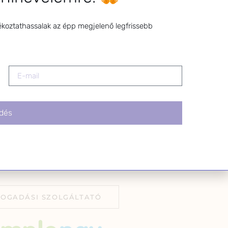
l bármikor
z a levél alján található
ékoztathassalak az épp megjelenő legfrissebb
tva.
dés
FOGADÁSI SZOLGÁLTATÓ