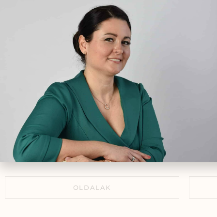
fi
gyó
okt
PMS tünetek enyhítése
egé
természetesen:
gyógynövényes megoldások
a premenstruációs szindróma
kezelésére
2025.09.04.
Keringési rendszer
természetes segítői
2021.03.18.
OLDALAK