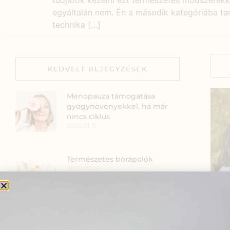
tudjátok kezelni ezt természetes módszerekk
egyáltalán nem. Én a második kategóriába t
technika […]
KEDVELT BEJEGYZÉSEK
Menopauza támogatása
gyógynövényekkel, ha már
nincs ciklus
2026.01.15.
Természetes bőrápolók
2020.07.02.
A csodatévő hagymák
Szia
2020.11.12.