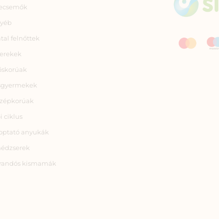
ecsemők
yéb
atal felnőttek
erekek
őskorúak
sgyermekek
zépkorúak
i ciklus
optató anyukák
nédzserek
randós kismamák