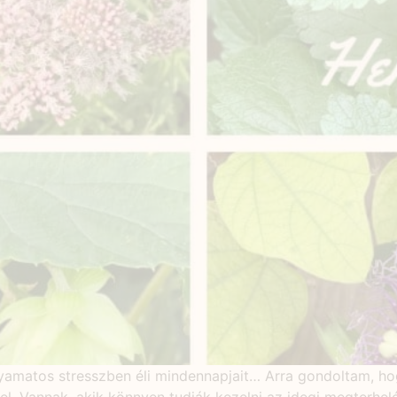
yamatos stresszben éli mindennapjait… Arra gondoltam, ho