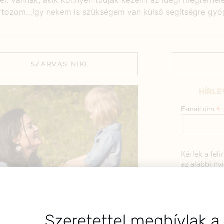
el. Vannak, akik könnyen tudják kezelni az idegi megterhe
artozom…így nekem is szükségem van külső segítségre gyóg
SZARVAS NIKI
HÍRLE
*
E-mail cím
Kérlek a fel
az alábbi nyi
Hozzájá
Adatkezelé
BEMUTATKOZÁS
foglaltak s
sztok! Szarvas Niki vagyok, a HerbClinic
Szeretettel meghívlak a