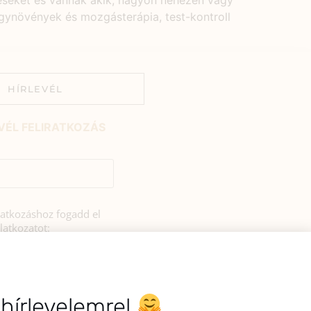
léseket és vannak akik, nagyon nehezen vagy
ynövények és mozgásterápia, test-kontroll
HÍRLEVÉL
VÉL FELIRATKOZÁS
iratkozáshoz fogadd el
latkozatot:
rulok, hogy az
si tájékoztatóban
zerint a HerbClinic
hírleveleket küldjön nekem.
 hírlevelemre!