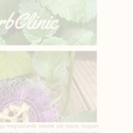
gy megosztanék Veletek pár tippet, hogyan