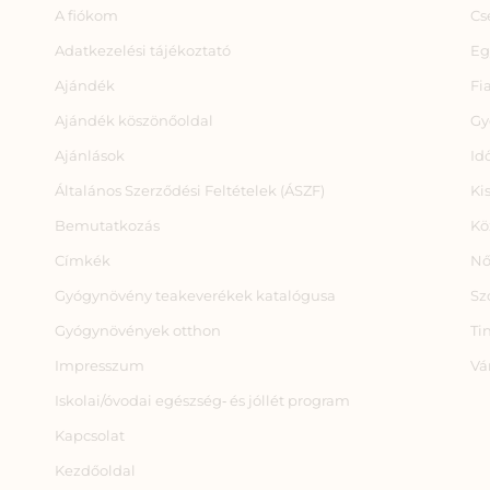
A fiókom
Cs
Adatkezelési tájékoztató
Eg
Ajándék
Fi
Ajándék köszönőoldal
Gy
Ajánlások
Id
Általános Szerződési Feltételek (ÁSZF)
Ki
Bemutatkozás
Kö
Címkék
Nő
Gyógynövény teakeverékek katalógusa
Sz
Gyógynövények otthon
Ti
Impresszum
Vá
Iskolai/óvodai egészség‑ és jóllét program
Kapcsolat
Kezdőoldal