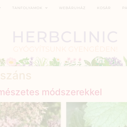
TANFOLYAMOK
WEBÁRUHÁZ
KOSÁR
P
sszáns
rmészetes módszerekkel