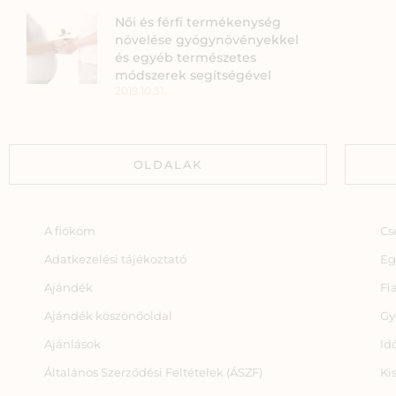
Női és férfi termékenység
növelése gyógynövényekkel
és egyéb természetes
módszerek segítségével
2019.10.31.
OLDALAK
A fiókom
Cs
Adatkezelési tájékoztató
Eg
Ajándék
Fi
Ajándék köszönőoldal
Gy
Ajánlások
Id
Általános Szerződési Feltételek (ÁSZF)
Ki