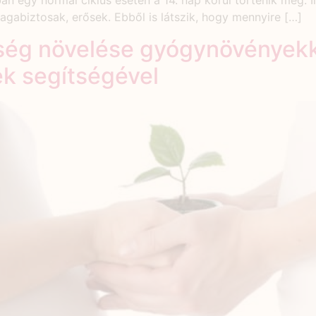
n egy normál ciklus esetén a 14. nap körül történik meg. I
gabiztosak, erősek. Ebből is látszik, hogy mennyire […]
ység növelése gyógynövények
k segítségével