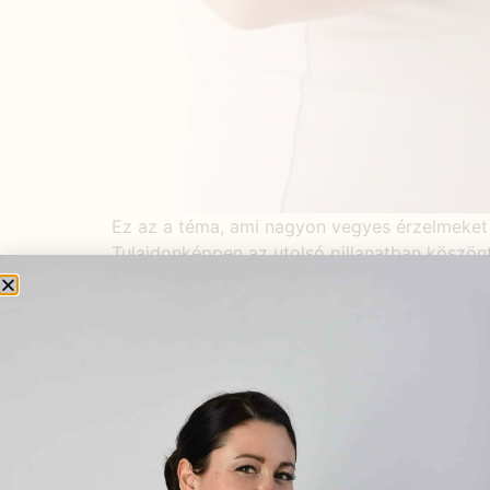
Ez az a téma, ami nagyon vegyes érzelmeket 
Tulajdonképpen az utolsó pillanatban köszön
Rengeteg vizsgálat, a hónapokon át megélt 
KEDVELT BEJEGYZÉSEK
Emésztőrendszerünk
védelme gyógynövényekkel
2022.01.26.