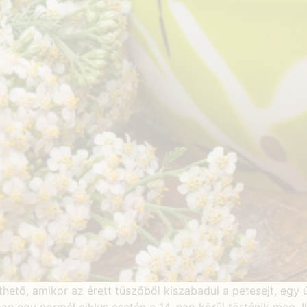
thető, amikor az érett tüszőből kiszabadul a petesejt, egy 