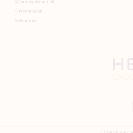
Várandós kismamák
Viszonteladók
Webáruház
© COPYRIGHT 