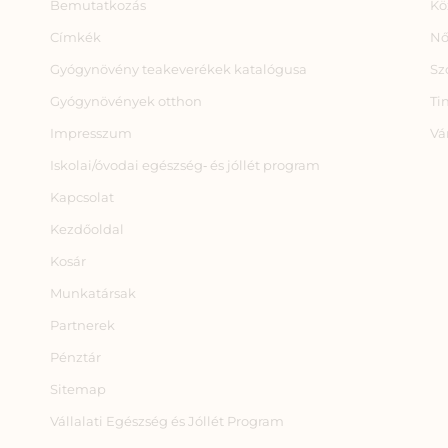
Bemutatkozás
Kö
Címkék
Nő
Gyógynövény teakeverékek katalógusa
Sz
Gyógynövények otthon
Ti
Impresszum
Vá
Iskolai/óvodai egészség‑ és jóllét program
Kapcsolat
Kezdőoldal
Kosár
Munkatársak
Partnerek
Pénztár
Sitemap
Vállalati Egészség és Jóllét Program