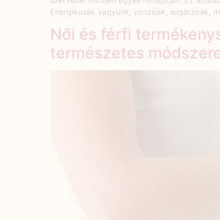
szervezet minden egyes hónapban. Ez általába
Energikusak vagyunk, vonzóak, sugárzóak, ma
Női és férfi terméken
természetes módszere