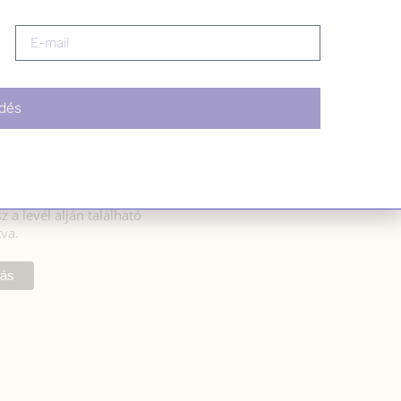
iratkozáshoz fogadd el
latkozatot:
dés
rulok, hogy az
si tájékoztatóban
zerint a HerbClinic
hírleveleket küldjön nekem.
l bármikor
z a levél alján található
tva.