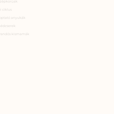
zépkorúak
i ciklus
optató anyukák
nédzserek
randós kismamák