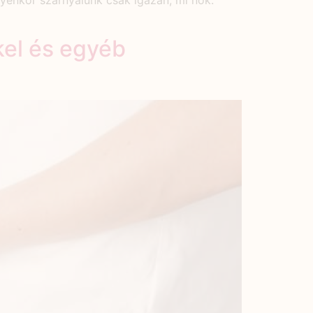
lyenkor szárnyalunk csak igazán, mi nők.
kel és egyéb