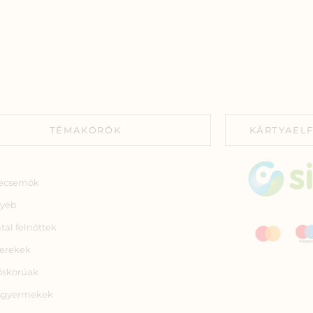
TÉMAKÖRÖK
KÁRTYAEL
ecsemők
yéb
atal felnőttek
erekek
őskorúak
sgyermekek