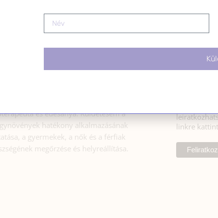
Kérlek a fel
az alábbi nyi
Kül
Hozzájá
Adatkezelé
BEMUTATKOZÁS
foglaltak s
sztok! Szarvas Niki vagyok, a HerbClinic
alapítója, egészségügyi biomérnök,
A hírlevélrő
toterapeuta és édesanya. Küldetésem a
leiratkozhats
gynövények hatékony alkalmazásának
linkre kattin
atása, a gyermekek, a nők és a férfiak
szségének megőrzése és helyreállítása.