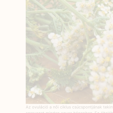
Az ovuláció a női ciklus csúcspontjának tekin