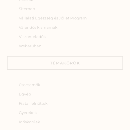
Sitemap
Vállalati Egészség és Jóllét Program
Várandós kismamák
Viszonteladók
Webáruház
TÉMAKÖRÖK
Csecsemők
Egyéb
Fiatal felnőttek
Gyerekek
Időskorúak