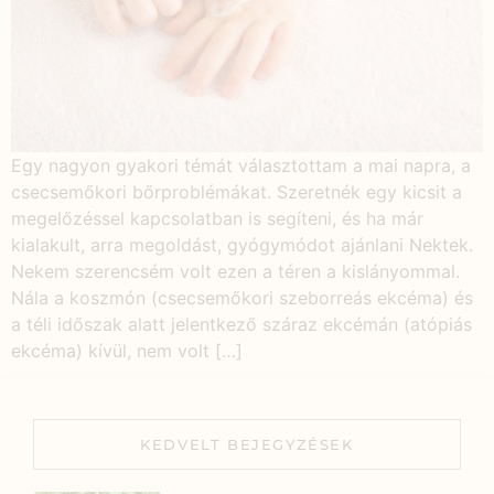
Egy nagyon gyakori témát választottam a mai napra, a
csecsemőkori bőrproblémákat. Szeretnék egy kicsit a
megelőzéssel kapcsolatban is segíteni, és ha már
kialakult, arra megoldást, gyógymódot ajánlani Nektek.
Nekem szerencsém volt ezen a téren a kislányommal.
Nála a koszmón (csecsemőkori szeborreás ekcéma) és
a téli időszak alatt jelentkező száraz ekcémán (atópiás
ekcéma) kívül, nem volt […]
KEDVELT BEJEGYZÉSEK