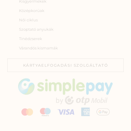
Kisgyermekek
Középkorúak
Női ciklus
Szoptató anyukák
Tinédzserek
Várandós kismamák
KÁRTYAELFOGADÁSI SZOLGÁLTATÓ