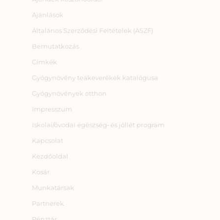
Ajánlások
Általános Szerződési Feltételek (ÁSZF)
Bemutatkozás
Címkék
Gyógynövény teakeverékek katalógusa
Gyógynövények otthon
Impresszum
Iskolai/óvodai egészség‑ és jóllét program
Kapcsolat
Kezdőoldal
Kosár
Munkatársak
Partnerek
Pénztár