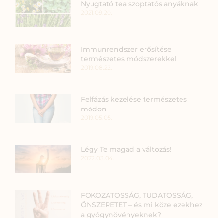
Nyugtató tea szoptatós anyáknak
2021.09.20.
Immunrendszer erősítése
természetes módszerekkel
2019.08.22.
Felfázás kezelése természetes
módon
2019.05.05.
Légy Te magad a változás!
2022.03.04.
FOKOZATOSSÁG, TUDATOSSÁG,
ÖNSZERETET – és mi köze ezekhez
a gyógynövényeknek?