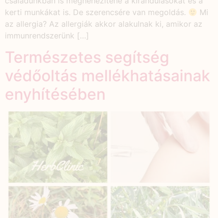
családunkban is megnehezítené a kirándulásokat és a
kerti munkákat is. De szerencsére van megoldás.
Mi
az allergia? Az allergiák akkor alakulnak ki, amikor az
immunrendszerünk […]
Természetes segítség
védőoltás mellékhatásainak
enyhítésében