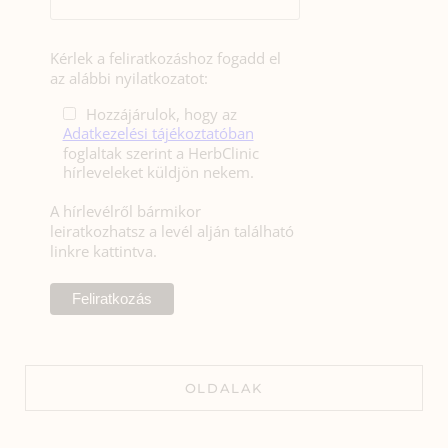
Kérlek a feliratkozáshoz fogadd el
az alábbi nyilatkozatot:
Hozzájárulok, hogy az
Adatkezelési tájékoztatóban
foglaltak szerint a HerbClinic
hírleveleket küldjön nekem.
A hírlevélről bármikor
leiratkozhatsz a levél alján található
linkre kattintva.
OLDALAK