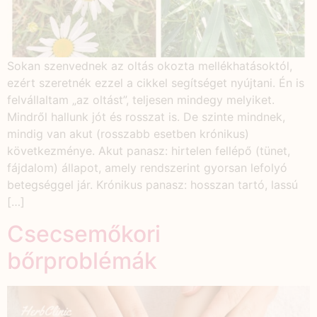
Sokan szenvednek az oltás okozta mellékhatásoktól,
ezért szeretnék ezzel a cikkel segítséget nyújtani. Én is
felvállaltam „az oltást”, teljesen mindegy melyiket.
Mindről hallunk jót és rosszat is. De szinte mindnek,
mindig van akut (rosszabb esetben krónikus)
következménye. Akut panasz: hirtelen fellépő (tünet,
fájdalom) állapot, amely rendszerint gyorsan lefolyó
betegséggel jár. Krónikus panasz: hosszan tartó, lassú
[…]
Csecsemőkori
bőrproblémák