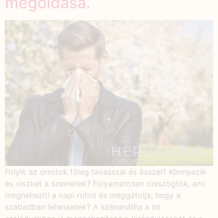
megoldása.
Folyik az orrotok főleg tavasszal és ősszel? Könnyezik
és viszket a szemetek? Folyamatosan tüsszögtök, ami
megnehezíti a napi rutint és meggátolja, hogy a
szabadban lehessetek? A szénanátha a mi