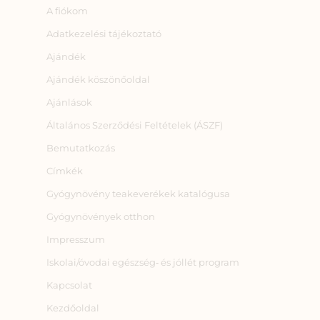
A fiókom
Adatkezelési tájékoztató
Ajándék
Ajándék köszönőoldal
Ajánlások
Általános Szerződési Feltételek (ÁSZF)
Bemutatkozás
Címkék
Gyógynövény teakeverékek katalógusa
Gyógynövények otthon
Impresszum
Iskolai/óvodai egészség‑ és jóllét program
Kapcsolat
Kezdőoldal