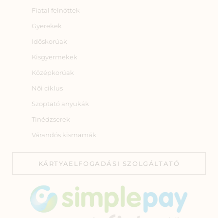
Fiatal felnőttek
Gyerekek
Időskorúak
Kisgyermekek
Középkorúak
Női ciklus
Szoptató anyukák
Tinédzserek
Várandós kismamák
KÁRTYAELFOGADÁSI SZOLGÁLTATÓ