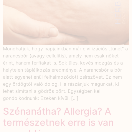
Mondhatjuk, hogy napjainkban már civilizációs „tünet” a
narancsbőr (avagy cellulitis), amely nem csak nőket
érint, hanem férfiakat is. Sok ülés, kevés mozgás és a
helytelen táplálkozás eredménye. A narancsbőr a bőr
alatt egyenetlenül felhalmozódott zsírszövet. Ez nem
egy ördögtől való dolog. Ha rászánjuk magunkat, ki
lehet simítani a gödrös bőrt. Egységben kell
gondolkodnunk: Ezeken kívül, […]
Szénanátha? Allergia? A
természetnek erre is van