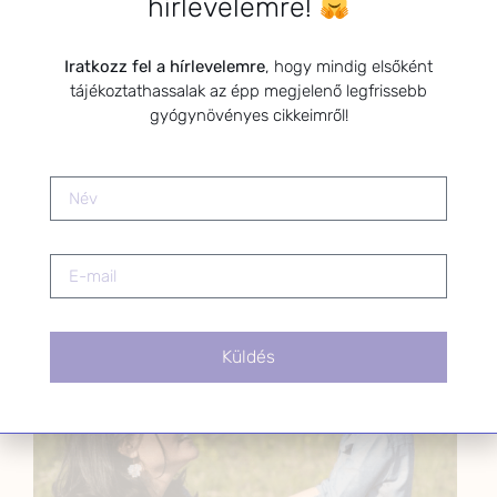
hírlevelemre!
egyik leggyakoribb tünete
2025.09.05.
Iratkozz fel a hírlevelemre
, hogy mindig elsőként
tájékoztathassalak az épp megjelenő legfrissebb
A HerbClinic története
gyógynövényes cikkeimről!
2024.02.14.
SZARVAS NIKI
Küldés