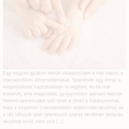
Egy nagyon gyakori témát választottam a mai napra, a
csecsemőkori bőrproblémákat. Szeretnék egy kicsit a
megelőzéssel kapcsolatban is segíteni, és ha már
kialakult, arra megoldást, gyógymódot ajánlani Nektek.
Nekem szerencsém volt ezen a téren a kislányommal.
Nála a koszmón (csecsemőkori szeborreás ekcéma) és
a téli időszak alatt jelentkező száraz ekcémán (atópiás
ekcéma) kívül, nem volt […]