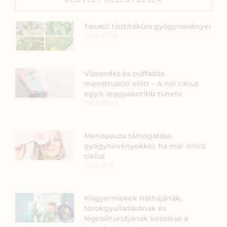
Tavaszi tisztítókúra gyógynövényei
2020.05.04.
Vizesedés és puffadás
menstruáció előtt – A női ciklus
egyik leggyakoribb tünete
2025.09.05.
Menopauza támogatása
gyógynövényekkel, ha már nincs
ciklus
2026.01.15.
Kisgyermekek náthájának,
torokgyulladásának és
légcsőhurutjának kezelése a