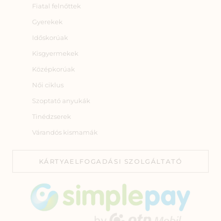
Fiatal felnőttek
Gyerekek
Időskorúak
Kisgyermekek
Középkorúak
Női ciklus
Szoptató anyukák
Tinédzserek
Várandós kismamák
KÁRTYAELFOGADÁSI SZOLGÁLTATÓ