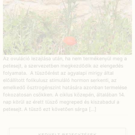
Az ovuláció lezajlása után, ha nem termékenyül meg a
petesejt, a szervezetben megkezdődik az elengedés
folyamata. A tüszőérést az agyalapi mirigy által
előállított folikulusz stimuláló hormon serkenti, az
emelkedő ösztrogénszint hatására azonban termelése
fokozatosan csökken. A ciklus közepén, általában 14.
nap körül az érett tüsző megreped és kiszabadul a
petesejt. A tüsző ezt követően sárga […]
KEDVELT BEJEGYZÉSEK