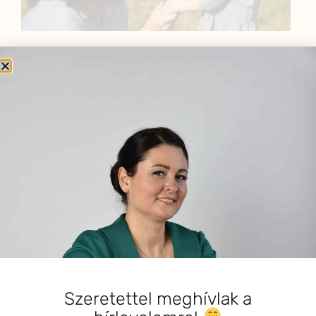
BEMUTATKOZÁS
Sziasztok! Szarvas Niki vagyok, a HerbClinic alapítója,
egészségügyi biomérnök, fitoterapeuta és édesanya.
Küldetésem a gyógynövények hatékony
alkalmazásának oktatása, a gyermekek, a nők és a
férfiak egészségének megőrzése és helyreállítása.
HÍRLEVÉL
HÍRLEVÉL FELIRATKOZÁS
*
E-mail cím
Szeretettel meghívlak a