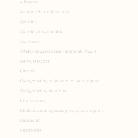
A fiókom
Adatkezelési tájékoztató
Ajándék
Ajándék köszönőoldal
Ajánlások
Általános Szerződési Feltételek (ÁSZF)
Bemutatkozás
Címkék
Gyógynövény teakeverékek katalógusa
Gyógynövények otthon
Impresszum
Iskolai/óvodai egészség‑ és jóllét program
Kapcsolat
Kezdőoldal