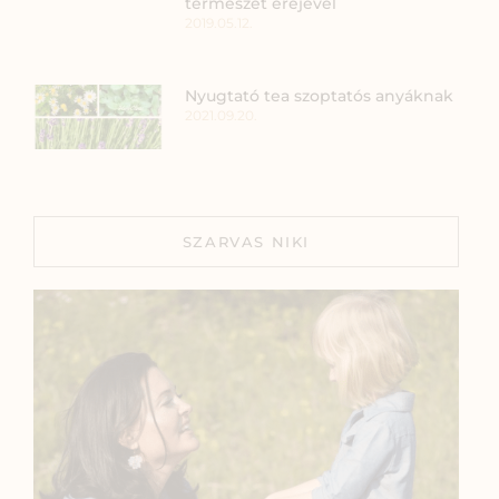
természet erejével
2019.05.12.
Nyugtató tea szoptatós anyáknak
2021.09.20.
SZARVAS NIKI