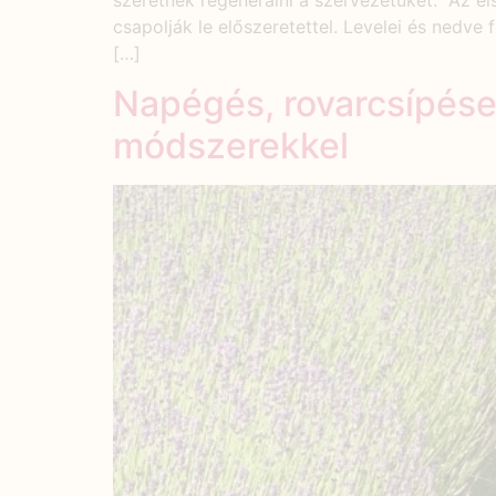
szeretnék regenerálni a szervezetüket. Az el
csapolják le előszeretettel. Levelei és nedve
[…]
Napégés, rovarcsípése
módszerekkel