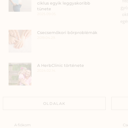
fi
ciklus egyik leggyakoribb
gyó
tünete
okt
2025.09.05.
egé
Csecsemőkori bőrproblémák
2019.04.29.
A HerbClinic története
2024.02.14.
OLDALAK
A fiókom
Cs