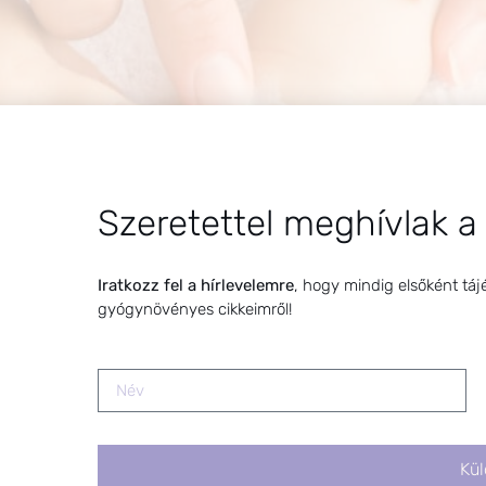
Szeretettel meghívlak a
Iratkozz fel a hírlevelemre
, hogy mindig elsőként táj
gyógynövényes cikkeimről!
 napra, a csecsemőkori bőrproblémákat. Szeretnék egy kics
Kül
ódot ajánlani Nektek. Nekem szerencsém volt ezen a téren