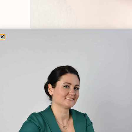
Egy nagyon gyakori témát választottam a mai
és ha már kialakult, arra megoldást, gyógym