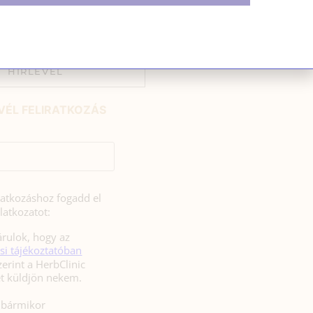
ívül, nem volt […]
HÍRLEVÉL
VÉL FELIRATKOZÁS
iratkozáshoz fogadd el
latkozatot:
rulok, hogy az
si tájékoztatóban
zerint a HerbClinic
hírleveleket küldjön nekem.
l bármikor