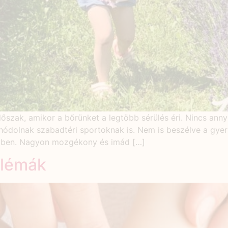
zak, amikor a bőrünket a legtöbb sérülés éri. Nincs annyi r
 hódolnak szabadtéri sportoknak is. Nem is beszélve a gyer
 évben. Nagyon mozgékony és imád […]
blémák