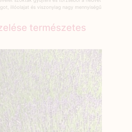
evelét szokták gyűjteni és törzséből a nedvét
agot, illóolajat és viszonylag nagy mennyiségű
ezelése természetes