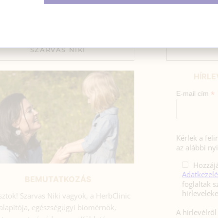
dőszak alatt jelentkező száraz ekcémán (atópiás ekcéma) k
SZARVAS NIKI
HÍRLE
*
E-mail cím
Kérlek a fel
az alábbi nyi
Hozzájá
Adatkezelé
BEMUTATKOZÁS
foglaltak s
sztok! Szarvas Niki vagyok, a HerbClinic
alapítója, egészségügyi biomérnök,
A hírlevélrő