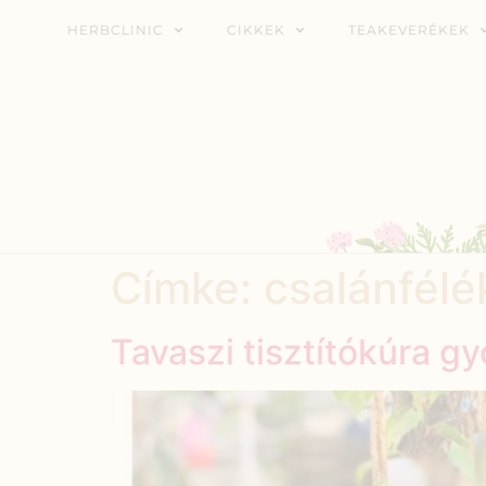
HERBCLINIC
CIKKEK
TEAKEVERÉKEK
Címke:
csalánfélék
Tavaszi tisztítókúra g