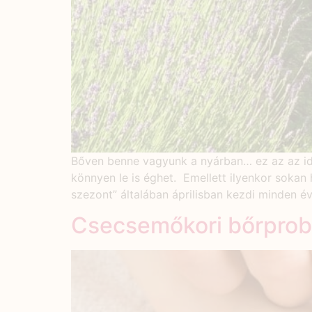
Bőven benne vagyunk a nyárban… ez az az idős
könnyen le is éghet. Emellett ilyenkor sokan
szezont” általában áprilisban kezdi minden
Csecsemőkori bőrpro