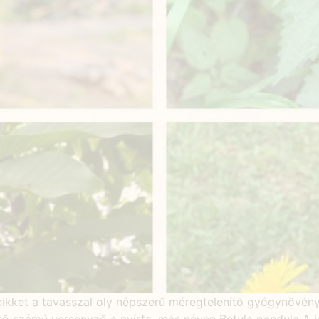
cikket a tavasszal oly népszerű méregtelenítő gyógynövén