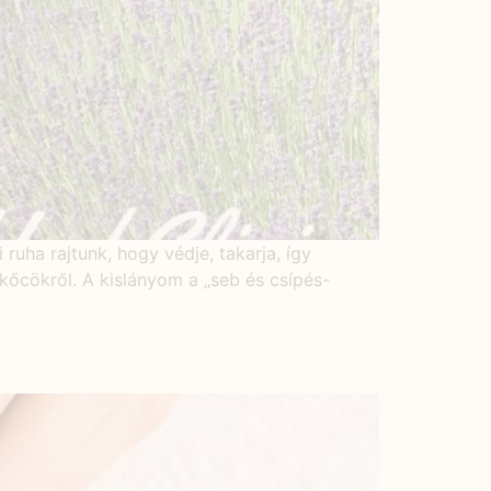
uha rajtunk, hogy védje, takarja, így
kőcökről. A kislányom a „seb és csípés-