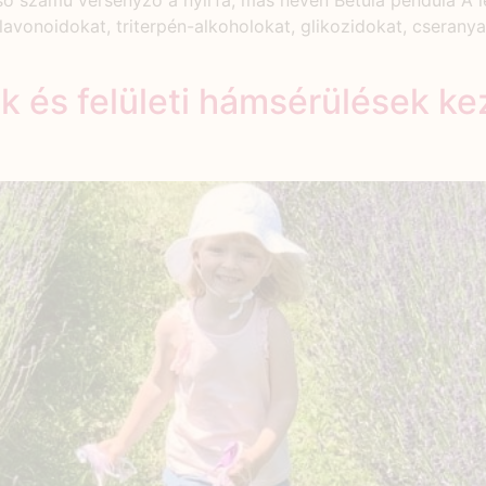
ső számú versenyző a nyírfa, más néven Betula pendula A l
 flavonoidokat, triterpén-alkoholokat, glikozidokat, cserany
k és felületi hámsérülések k