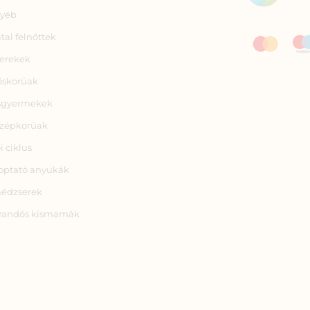
yéb
atal felnőttek
erekek
őskorúak
sgyermekek
zépkorúak
i ciklus
optató anyukák
nédzserek
randós kismamák