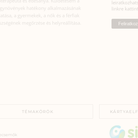
toterapeuta és édesanya. Küldetésem a
leiratkozhats
gynövények hatékony alkalmazásának
linkre kattin
atása, a gyermekek, a nők és a férfiak
szségének megőrzése és helyreállítása.
TÉMAKÖRÖK
KÁRTYAEL
ecsemők