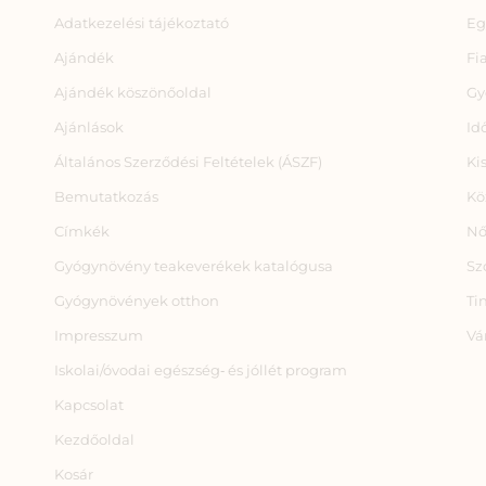
Adatkezelési tájékoztató
Eg
Ajándék
Fi
Ajándék köszönőoldal
Gy
Ajánlások
Id
Általános Szerződési Feltételek (ÁSZF)
Ki
Bemutatkozás
Kö
Címkék
Nő
Gyógynövény teakeverékek katalógusa
Sz
Gyógynövények otthon
Ti
Impresszum
Vá
Iskolai/óvodai egészség‑ és jóllét program
Kapcsolat
Kezdőoldal
Kosár