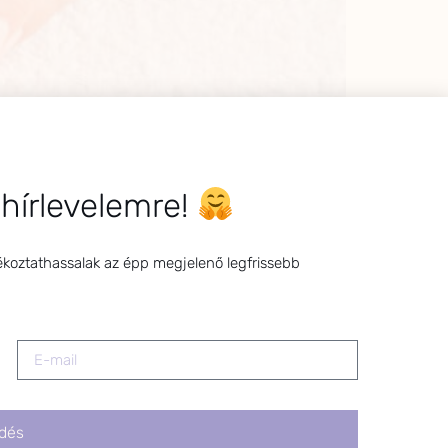
 hírlevelemre!
ékoztathassalak az épp megjelenő legfrissebb
it a megelőzéssel kapcsolatban is segíteni,
dés
 a kislányommal. Nála a koszmón