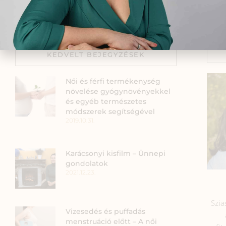
(csecsemőkori szeborreás ekcéma) és a téli i
KEDVELT BEJEGYZÉSEK
Női és férfi termékenység
növelése gyógynövényekkel
és egyéb természetes
módszerek segítségével
2019.10.31.
Karácsonyi kisfilm – Ünnepi
gondolatok
2021.12.23.
Szia
Vizesedés és puffadás
menstruáció előtt – A női