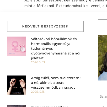
Az alábbi tényezőket kell szemügyre vennünk:
mint a férfiaknál. Ezt tudomásul kell venni, a
KEDVELT BEJEGYZÉSEK
Változókori hőhullámok és
hormonális egyensúly:
tudományos
gyógynövényhasználat a női
jólétért
2026.01.13.
Amíg túlél, nem tud szeretni:
a nő, akinek a teste
vészüzemmódban ragadt
2025.12.11.
Szia