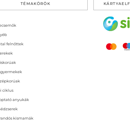
TÉMAKÖRÖK
KÁRTYAEL
ecsemők
yéb
atal felnőttek
erekek
őskorúak
sgyermekek
zépkorúak
i ciklus
optató anyukák
nédzserek
randós kismamák