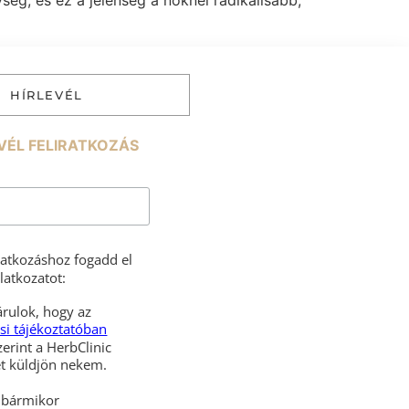
ég, és ez a jelenség a nőknél radikálisabb,
HÍRLEVÉL
VÉL FELIRATKOZÁS
iratkozáshoz fogadd el
latkozatot:
rulok, hogy az
si tájékoztatóban
zerint a HerbClinic
hírleveleket küldjön nekem.
l bármikor