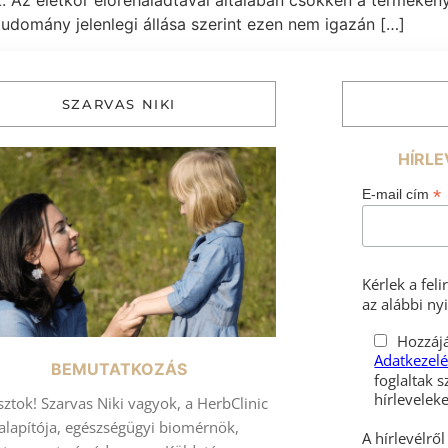
 Az életkor előrehaladtával általában csökken a termékenys
 tudomány jelenlegi állása szerint ezen nem igazán […]
SZARVAS NIKI
HÍRLE
*
E-mail cím
Kérlek a fel
az alábbi nyi
Hozzájá
Adatkezelé
BEMUTATKOZÁS
foglaltak s
sztok! Szarvas Niki vagyok, a HerbClinic
alapítója, egészségügyi biomérnök,
A hírlevélrő