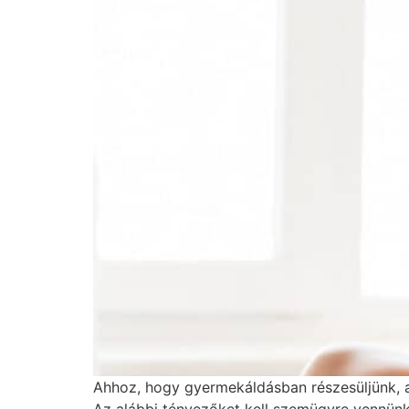
Ahhoz, hogy gyermekáldásban részesüljünk, a 