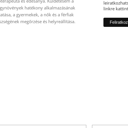
toterapeuta és édesanya. Küldetésem a
leiratkozhats
gynövények hatékony alkalmazásának
linkre kattin
atása, a gyermekek, a nők és a férfiak
szségének megőrzése és helyreállítása.