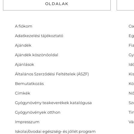
OLDALAK
A fiókom
Cs
Adatkezelési tájékoztató
Eg
Ajándék
Fi
Ajándék köszönőoldal
Gy
Ajánlások
Id
Általános Szerződési Feltételek (ÁSZF)
Ki
Bemutatkozás
Kö
Címkék
Nő
Gyógynövény teakeverékek katalógusa
Sz
Gyógynövények otthon
Ti
Impresszum
Vá
Iskolai/óvodai egészség‑ és jóllét program