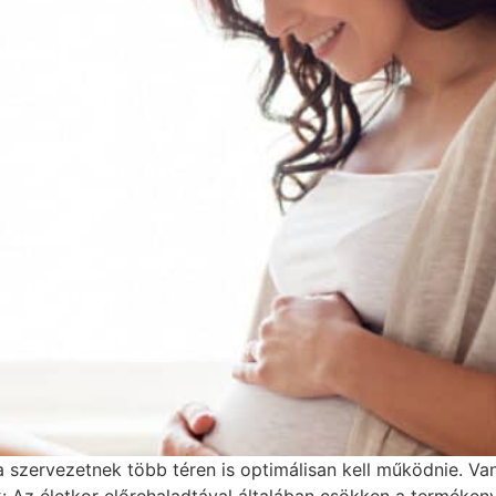
szervezetnek több téren is optimálisan kell működnie. Van,