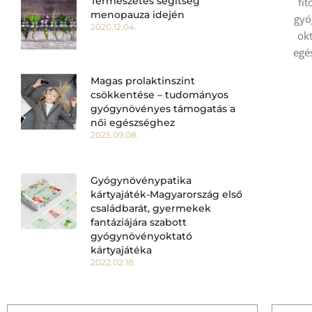
Természetes segítség
fi
menopauza idején
gyó
2020.12.04.
okt
egé
Magas prolaktinszint
csökkentése – tudományos
gyógynövényes támogatás a
női egészséghez
2025.09.08.
Gyógynövénypatika
kártyajáték-Magyarország első
családbarát, gyermekek
fantáziájára szabott
gyógynövényoktató
kártyajátéka
2022.02.18.