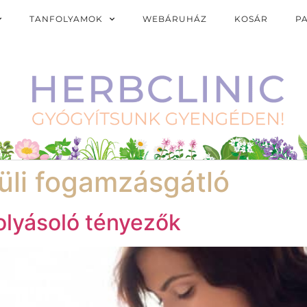
TANFOLYAMOK
WEBÁRUHÁZ
KOSÁR
P
üli fogamzásgátló
olyásoló tényezők