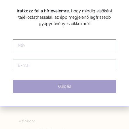
Kérlek a feliratkozáshoz fogadd el
az alábbi nyilatkozatot:
Iratkozz fel a hírlevelemre
, hogy mindig elsőként
tájékoztathassalak az épp megjelenő legfrissebb
Hozzájárulok, hogy az
gyógynövényes cikkeimről!
Adatkezelési tájékoztatóban
foglaltak szerint a HerbClinic
hírleveleket küldjön nekem.
A hírlevélről bármikor
leiratkozhatsz a levél alján található
linkre kattintva.
Küldés
OLDALAK
A fiókom