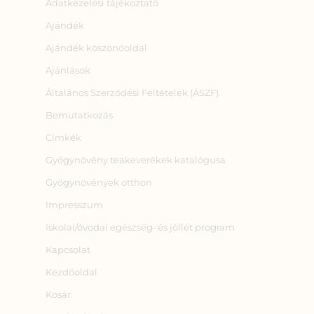
Adatkezelési tájékoztató
Ajándék
Ajándék köszönőoldal
Ajánlások
Általános Szerződési Feltételek (ÁSZF)
Bemutatkozás
Címkék
Gyógynövény teakeverékek katalógusa
Gyógynövények otthon
Impresszum
Iskolai/óvodai egészség‑ és jóllét program
Kapcsolat
Kezdőoldal
Kosár