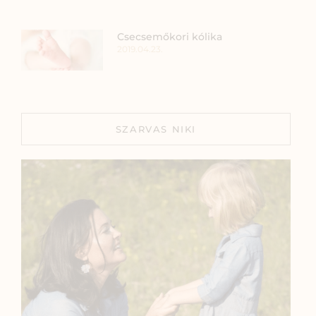
Csecsemőkori kólika
2019.04.23.
SZARVAS NIKI