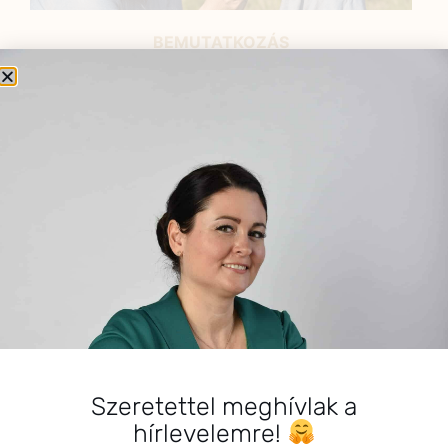
BEMUTATKOZÁS
Sziasztok! Szarvas Niki vagyok, a HerbClinic alapítója,
egészségügyi biomérnök, fitoterapeuta és édesanya.
Küldetésem a gyógynövények hatékony
alkalmazásának oktatása, a gyermekek, a nők és a
férfiak egészségének megőrzése és helyreállítása.
HÍRLEVÉL
HÍRLEVÉL FELIRATKOZÁS
*
E-mail cím
Szeretettel meghívlak a
hírlevelemre!