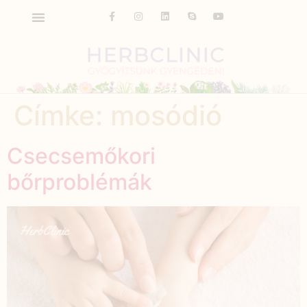
Címke:
mosódió
Csecsemőkori
bőrproblémák