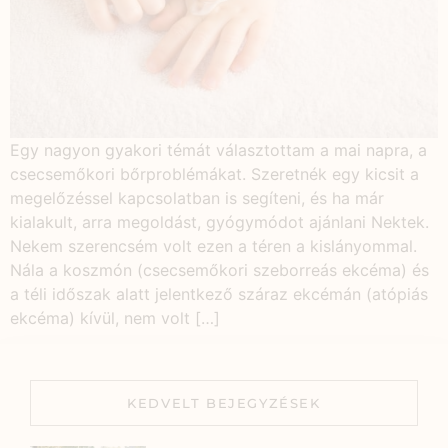
Egy nagyon gyakori témát választottam a mai napra, a
csecsemőkori bőrproblémákat. Szeretnék egy kicsit a
megelőzéssel kapcsolatban is segíteni, és ha már
kialakult, arra megoldást, gyógymódot ajánlani Nektek.
Nekem szerencsém volt ezen a téren a kislányommal.
Nála a koszmón (csecsemőkori szeborreás ekcéma) és
a téli időszak alatt jelentkező száraz ekcémán (atópiás
ekcéma) kívül, nem volt […]
KEDVELT BEJEGYZÉSEK