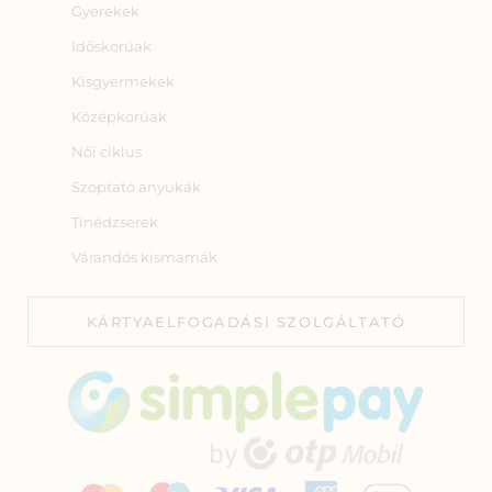
Gyerekek
Időskorúak
Kisgyermekek
Középkorúak
Női ciklus
Szoptató anyukák
Tinédzserek
Várandós kismamák
KÁRTYAELFOGADÁSI SZOLGÁLTATÓ