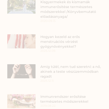
Kisgyermekek és kismamák
immunerősítése természetes
módszerekkel /Könyvbemutató
előadásanyaga/
2020.09.13.
Hogyan kezeld az erős
menstruációs vérzést
gyógynövényekkel?
2025.12.09.
Amíg túlél, nem tud szeretni: a nő,
akinek a teste vészüzemmódban
ragadt
2025.12.11.
Immunrendszer erősítése
természetes módszerekkel
2019.08.22.