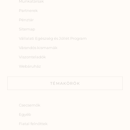
Munkatársak
Partnerek
Pénztár
Sitemap
Vállalati Egészség és Jóllét Program
Várandós kismamák
Viszonteladók
Webáruház
TÉMAKÖRÖK
Csecsemők
Egyéb
Fiatal felnőttek