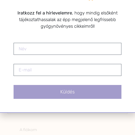
Kérlek a feliratkozáshoz fogadd el
Iratkozz fel a hírlevelemre
, hogy mindig elsőként
az alábbi nyilatkozatot:
tájékoztathassalak az épp megjelenő legfrissebb
Hozzájárulok, hogy az
gyógynövényes cikkeimről!
Adatkezelési tájékoztatóban
foglaltak szerint a HerbClinic
hírleveleket küldjön nekem.
A hírlevélről bármikor
leiratkozhatsz a levél alján található
linkre kattintva.
Küldés
OLDALAK
A fiókom