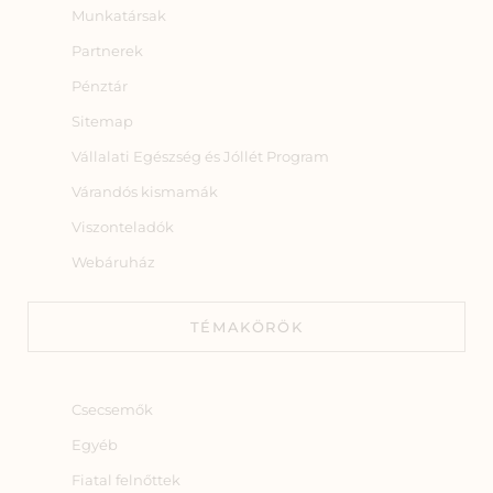
Munkatársak
Partnerek
Pénztár
Sitemap
Vállalati Egészség és Jóllét Program
Várandós kismamák
Viszonteladók
Webáruház
TÉMAKÖRÖK
Csecsemők
Egyéb
Fiatal felnőttek