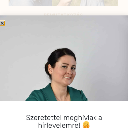
BEMUTATKOZÁS
Sziasztok! Szarvas Niki vagyok, a HerbClinic alapítója,
egészségügyi biomérnök, fitoterapeuta és édesanya.
Küldetésem a gyógynövények hatékony
alkalmazásának oktatása, a gyermekek, a nők és a
férfiak egészségének megőrzése és helyreállítása.
HÍRLEVÉL
HÍRLEVÉL FELIRATKOZÁS
*
E-mail cím
Szeretettel meghívlak a
hírlevelemre!