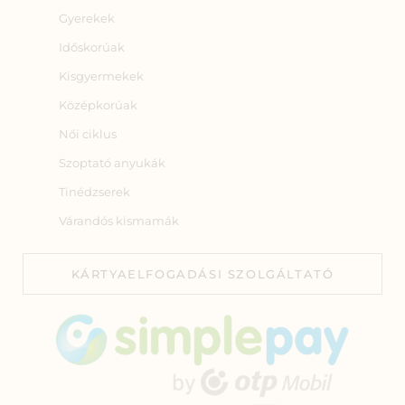
Gyerekek
Időskorúak
Kisgyermekek
Középkorúak
Női ciklus
Szoptató anyukák
Tinédzserek
Várandós kismamák
KÁRTYAELFOGADÁSI SZOLGÁLTATÓ