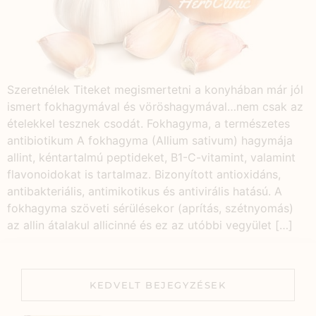
Szeretnélek Titeket megismertetni a konyhában már jól
ismert fokhagymával és vöröshagymával…nem csak az
ételekkel tesznek csodát. Fokhagyma, a természetes
antibiotikum A fokhagyma (Allium sativum) hagymája
allint, kéntartalmú peptideket, B1-C-vitamint, valamint
flavonoidokat is tartalmaz. Bizonyított antioxidáns,
antibakteriális, antimikotikus és antivirális hatású. A
fokhagyma szöveti sérülésekor (aprítás, szétnyomás)
az allin átalakul allicinné és ez az utóbbi vegyület […]
KEDVELT BEJEGYZÉSEK