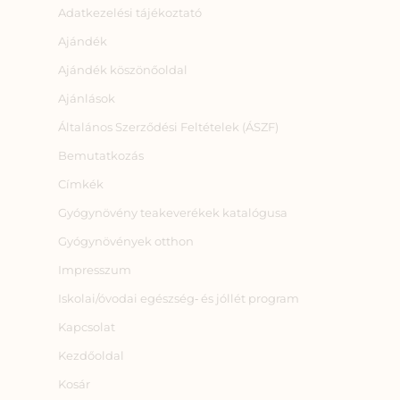
Adatkezelési tájékoztató
Ajándék
Ajándék köszönőoldal
Ajánlások
Általános Szerződési Feltételek (ÁSZF)
Bemutatkozás
Címkék
Gyógynövény teakeverékek katalógusa
Gyógynövények otthon
Impresszum
Iskolai/óvodai egészség‑ és jóllét program
Kapcsolat
Kezdőoldal
Kosár