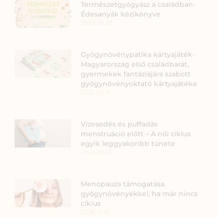
Természetgyógyász a családban-
Édesanyák kézikönyve
2020.05.27.
Gyógynövénypatika kártyajáték-
Magyarország első családbarát,
gyermekek fantáziájára szabott
gyógynövényoktató kártyajátéka
2022.02.18.
Vizesedés és puffadás
menstruáció előtt – A női ciklus
egyik leggyakoribb tünete
2025.09.05.
Menopauza támogatása
gyógynövényekkel, ha már nincs
ciklus
2026.01.15.