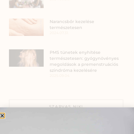
Narancsbőr kezelése
természetesen
2024.07.31.
PMS tünetek enyhítése
természetesen: gyógynövényes
megoldások a premenstruációs
szindróma kezelésére
2025.09.04.
SZARVAS NIKI