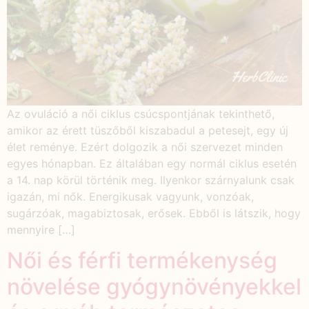
Az ovuláció a női ciklus csúcspontjának tekinthető,
amikor az érett tüszőből kiszabadul a petesejt, egy új
élet reménye. Ezért dolgozik a női szervezet minden
egyes hónapban. Ez általában egy normál ciklus esetén
a 14. nap körül történik meg. Ilyenkor szárnyalunk csak
igazán, mi nők. Energikusak vagyunk, vonzóak,
sugárzóak, magabiztosak, erősek. Ebből is látszik, hogy
mennyire […]
Női és férfi termékenység
növelése gyógynövényekkel