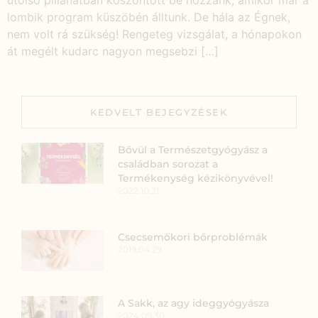
utolsó pillanatban köszöntött be hozzánk, amikor már a
lombik program küszöbén álltunk. De hála az Égnek,
nem volt rá szükség! Rengeteg vizsgálat, a hónapokon
át megélt kudarc nagyon megsebzi […]
KEDVELT BEJEGYZÉSEK
Bővül a Természetgyógyász a
családban sorozat a
Termékenység kézikönyvével!
2022.10.21.
Csecsemőkori bőrproblémák
2019.04.29.
A Sakk, az agy ideggyógyásza
2024.09.30.