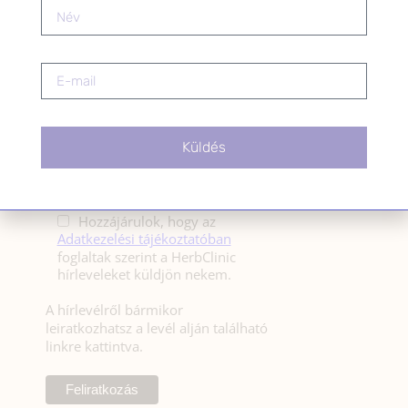
HÍRLEVÉL
HÍRLEVÉL FELIRATKOZÁS
*
E-mail cím
Küldés
Kérlek a feliratkozáshoz fogadd el
az alábbi nyilatkozatot:
Hozzájárulok, hogy az
Adatkezelési tájékoztatóban
foglaltak szerint a HerbClinic
hírleveleket küldjön nekem.
A hírlevélről bármikor
leiratkozhatsz a levél alján található
linkre kattintva.