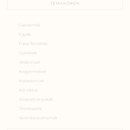
TÉMAKÖRÖK
Csecsemők
Egyéb
Fiatal felnőttek
Gyerekek
Időskorúak
Kisgyermekek
Középkorúak
Női ciklus
Szoptató anyukák
Tinédzserek
Várandós kismamák