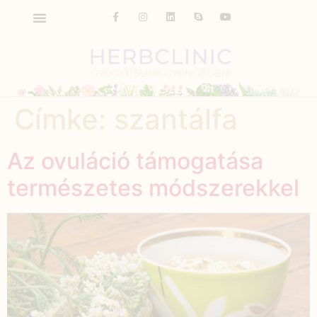
Címke:
szantálfa
Az ovuláció támogatása
természetes módszerekkel