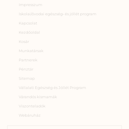
Impresszum
Iskolai/óvodai egészség‑ és jóllét program
Kapcsolat
Kezdőoldal
Kosár
Munkatársak
Partnerek
Pénztár
Sitemap
Vállalati Egészség és Jóllét Program
Várandós kismamák
Viszonteladók
Webáruház