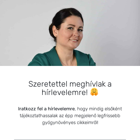
BEMUTATKOZÁS
Sziasztok! Szarvas Niki vagyok, a HerbClinic alapítója,
Szeretettel meghívlak a
egészségügyi biomérnök, fitoterapeuta és édesanya.
hírlevelemre!
Küldetésem a gyógynövények hatékony
alkalmazásának oktatása, a gyermekek, a nők és a
férfiak egészségének megőrzése és helyreállítása.
Iratkozz fel a hírlevelemre
, hogy mindig elsőként
tájékoztathassalak az épp megjelenő legfrissebb
gyógynövényes cikkeimről!