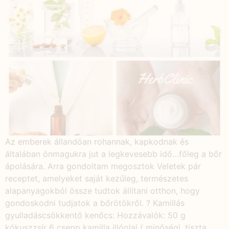
Az emberek állandóan rohannak, kapkodnak és
általában önmagukra jut a legkevesebb idő…főleg a bőr
ápolására. Arra gondoltam megosztok Veletek pár
receptet, amelyeket saját kezűleg, természetes
alapanyagokból össze tudtok állítani otthon, hogy
gondoskodni tudjatok a bőrötökről. ? Kamillás
gyulladáscsökkentő kenőcs: Hozzávalók: 50 g
kókuszzsír 6 csepp kamilla illóolaj ( minőségi, tiszta,