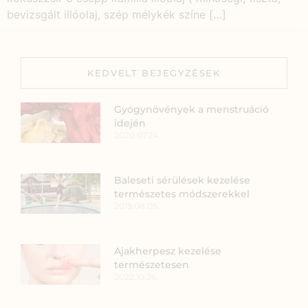
bevizsgált illóolaj, szép mélykék színe […]
KEDVELT BEJEGYZÉSEK
Gyógynövények a menstruáció
idején
2020.07.24.
Baleseti sérülések kezelése
természetes módszerekkel
2019.08.05.
Ajakherpesz kezelése
természetesen
2022.10.26.