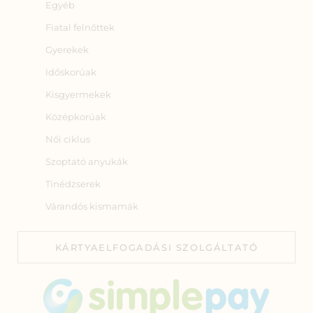
Egyéb
Fiatal felnőttek
Gyerekek
Időskorúak
Kisgyermekek
Középkorúak
Női ciklus
Szoptató anyukák
Tinédzserek
Várandós kismamák
KÁRTYAELFOGADÁSI SZOLGÁLTATÓ