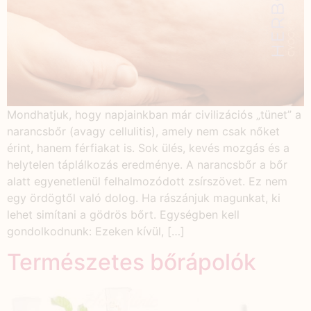
Mondhatjuk, hogy napjainkban már civilizációs „tünet” a
narancsbőr (avagy cellulitis), amely nem csak nőket
érint, hanem férfiakat is. Sok ülés, kevés mozgás és a
helytelen táplálkozás eredménye. A narancsbőr a bőr
alatt egyenetlenül felhalmozódott zsírszövet. Ez nem
egy ördögtől való dolog. Ha rászánjuk magunkat, ki
lehet simítani a gödrös bőrt. Egységben kell
gondolkodnunk: Ezeken kívül, […]
Természetes bőrápolók