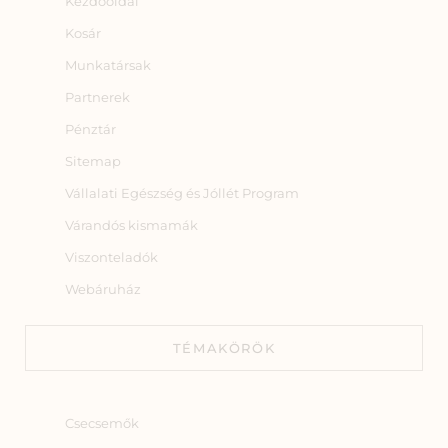
Kezdőoldal
Kosár
Munkatársak
Partnerek
Pénztár
Sitemap
Vállalati Egészség és Jóllét Program
Várandós kismamák
Viszonteladók
Webáruház
TÉMAKÖRÖK
Csecsemők