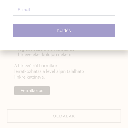
Kérlek a feliratkozáshoz fogadd el
az alábbi nyilatkozatot:
Küldés
Hozzájárulok, hogy az
Adatkezelési tájékoztatóban
foglaltak szerint a HerbClinic
hírleveleket küldjön nekem.
A hírlevélről bármikor
leiratkozhatsz a levél alján található
linkre kattintva.
OLDALAK