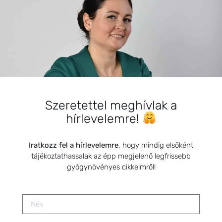
BEMUTATKOZÁS
Sziasztok! Szarvas Niki vagyok, a HerbClinic alapítója,
egészségügyi biomérnök, fitoterapeuta és édesanya.
Küldetésem a gyógynövények hatékony
Szeretettel meghívlak a
alkalmazásának oktatása, a gyermekek, a nők és a
férfiak egészségének megőrzése és helyreállítása.
hírlevelemre!
Iratkozz fel a hírlevelemre
, hogy mindig elsőként
tájékoztathassalak az épp megjelenő legfrissebb
gyógynövényes cikkeimről!
HÍRLEVÉL
HÍRLEVÉL FELIRATKOZÁS
*
E-mail cím