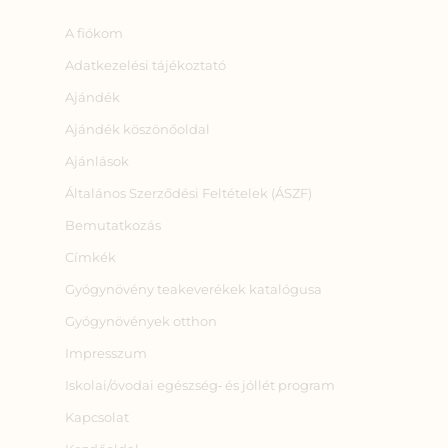
A fiókom
Adatkezelési tájékoztató
Ajándék
Ajándék köszönőoldal
Ajánlások
Általános Szerződési Feltételek (ÁSZF)
Bemutatkozás
Címkék
Gyógynövény teakeverékek katalógusa
Gyógynövények otthon
Impresszum
Iskolai/óvodai egészség‑ és jóllét program
Kapcsolat