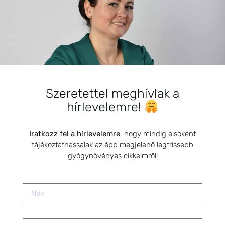
A SZŰRŐVIZSGÁLATOK ÉS A
HELYES DIAGNÓZIS FONTOSSÁGA
2024.09.09.
Szeretettel meghívlak a
SZARVAS NIKI
hírlevelemre!
Iratkozz fel a hírlevelemre
, hogy mindig elsőként
tájékoztathassalak az épp megjelenő legfrissebb
gyógynövényes cikkeimről!