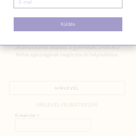
BEMUTATKOZÁS
Küldés
Sziasztok! Szarvas Niki vagyok, a HerbClinic alapítója,
egészségügyi biomérnök, fitoterapeuta és édesanya.
Küldetésem a gyógynövények hatékony
alkalmazásának oktatása, a gyermekek, a nők és a
férfiak egészségének megőrzése és helyreállítása.
HÍRLEVÉL
HÍRLEVÉL FELIRATKOZÁS
*
E-mail cím