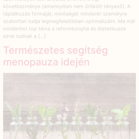
következménye (amennyiben nem örökölt tényező). A
táplálkozás formáját, minőségét mindenki személyre
szabottan tudja legmegfelelőbben optimalizálni. Ma már
mindenhol top téma a reformkonyha és dietetikusok
ezrei tudnak a […]
Természetes segítség
menopauza idején