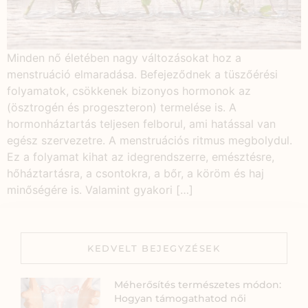
Minden nő életében nagy változásokat hoz a
menstruáció elmaradása. Befejeződnek a tüszőérési
folyamatok, csökkenek bizonyos hormonok az
(ösztrogén és progeszteron) termelése is. A
hormonháztartás teljesen felborul, ami hatással van
egész szervezetre. A menstruációs ritmus megbolydul.
Ez a folyamat kihat az idegrendszerre, emésztésre,
hőháztartásra, a csontokra, a bőr, a köröm és haj
minőségére is. Valamint gyakori […]
KEDVELT BEJEGYZÉSEK
Méherősítés természetes módon:
Hogyan támogathatod női