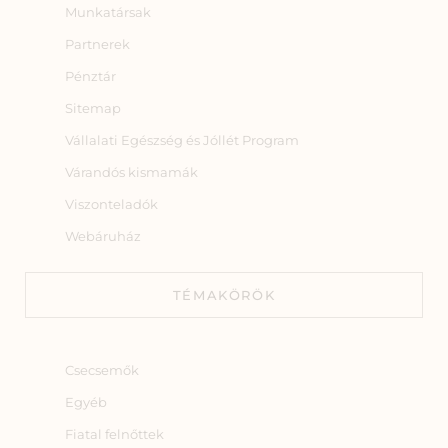
Munkatársak
Partnerek
Pénztár
Sitemap
Vállalati Egészség és Jóllét Program
Várandós kismamák
Viszonteladók
Webáruház
TÉMAKÖRÖK
Csecsemők
Egyéb
Fiatal felnőttek