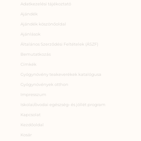
Adatkezelési tájékoztató
Ajándék
Ajándék köszönőoldal
Ajánlások
Általános Szerződési Feltételek (ÁSZF)
Bemutatkozás
Címkék
Gyógynövény teakeverékek katalógusa
Gyógynövények otthon
Impresszum
Iskolai/óvodai egészség‑ és jóllét program
Kapcsolat
Kezdőoldal
Kosár