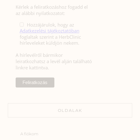
Kérlek a feliratkozáshoz fogadd el
az alábbi nyilatkozatot:
Hozzájárulok, hogy az
Adatkezelési tájékoztatóban
foglaltak szerint a HerbClinic
hírleveleket küldjön nekem.
A hírlevélről bármikor
leiratkozhatsz a levél alján található
linkre kattintva.
OLDALAK
A fiókom