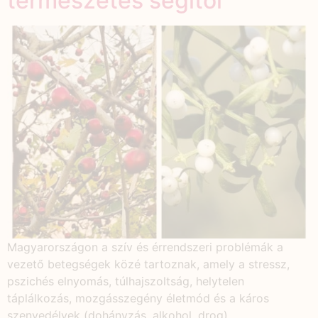
természetes segítői
Magyarországon a szív és érrendszeri problémák a
vezető betegségek közé tartoznak, amely a stressz,
pszichés elnyomás, túlhajszoltság, helytelen
táplálkozás, mozgásszegény életmód és a káros
szenvedélyek (dohányzás, alkohol, drog)