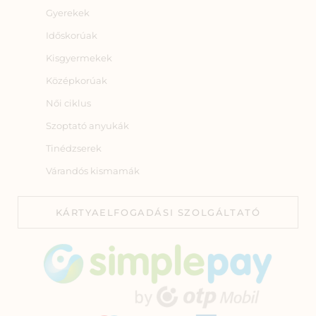
Gyerekek
Időskorúak
Kisgyermekek
Középkorúak
Női ciklus
Szoptató anyukák
Tinédzserek
Várandós kismamák
KÁRTYAELFOGADÁSI SZOLGÁLTATÓ