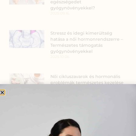
egészségedet
gyógynövényekkel?
2025.09.16.
Stressz és idegi kimerültség
hatása a női hormonrendszerre –
Természetes támogatás
gyógynövényekkel
2025.10.06.
Női cikluszavarok és hormonális
problémák természetes kezelése
– Tudományos
gyógynövényhasználattal
2026.01.27.
Narancsbőr kezelése
természetesen
2024.07.31.