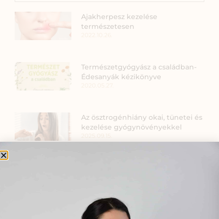
Ajakherpesz kezelése
természetesen
2022.10.26.
Természetgyógyász a családban-
Édesanyák kézikönyve
2020.05.27.
Az ösztrogénhiány okai, tünetei és
kezelése gyógynövényekkel
2025.09.15.
Magas ösztrogénszint
csökkentése természetes
módszerekkel
2025.09.10.