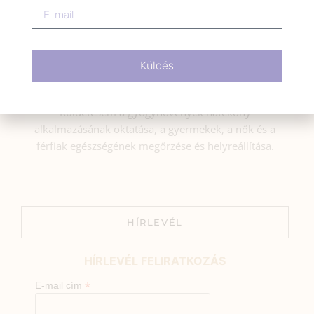
BEMUTATKOZÁS
Küldés
Sziasztok! Szarvas Niki vagyok, a HerbClinic alapítója,
egészségügyi biomérnök, fitoterapeuta és édesanya.
Küldetésem a gyógynövények hatékony
alkalmazásának oktatása, a gyermekek, a nők és a
férfiak egészségének megőrzése és helyreállítása.
HÍRLEVÉL
HÍRLEVÉL FELIRATKOZÁS
*
E-mail cím