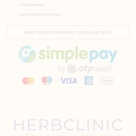
Tinédzserek
Várandós kismamák
KÁRTYAELFOGADÁSI SZOLGÁLTATÓ