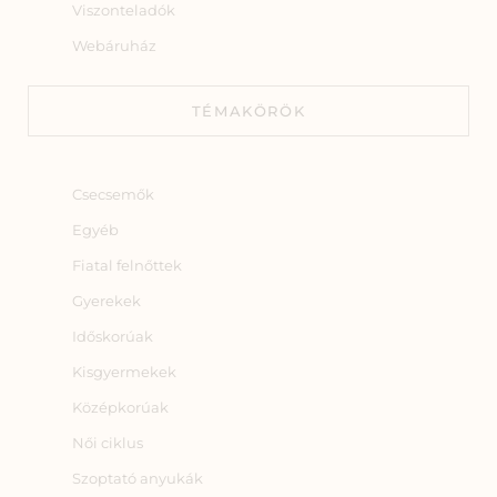
Viszonteladók
Webáruház
TÉMAKÖRÖK
Csecsemők
Egyéb
Fiatal felnőttek
Gyerekek
Időskorúak
Kisgyermekek
Középkorúak
Női ciklus
Szoptató anyukák