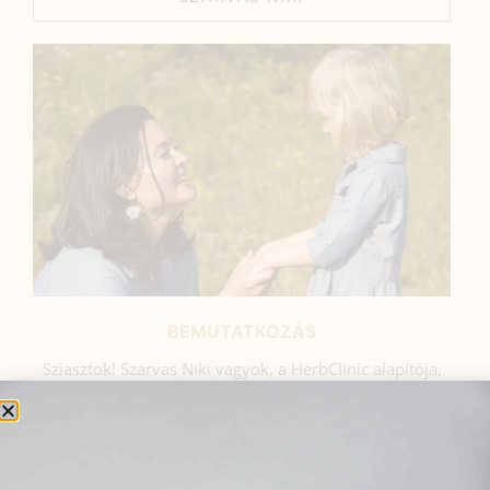
BEMUTATKOZÁS
Sziasztok! Szarvas Niki vagyok, a HerbClinic alapítója,
egészségügyi biomérnök, fitoterapeuta és édesanya.
Küldetésem a gyógynövények hatékony
alkalmazásának oktatása, a gyermekek, a nők és a
férfiak egészségének megőrzése és helyreállítása.