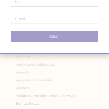
leiratkozhatsz a levél alján található
linkre kattintva.
Küldés
OLDALAK
A fiókom
Adatkezelési tájékoztató
Ajándék
Ajándék köszönőoldal
Ajánlások
Általános Szerződési Feltételek (ÁSZF)
Bemutatkozás