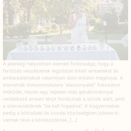
A jelenlegi helyzetben kiemelt fontosságú, hogy a
fertőzés veszélyének legjobban kitett embereket és
emberpalántákat valamilyen úton-módon megóvjuk. A
kismamák immunrendszere ”alacsonyabb” fokozaton
működik, hiszen egy teljesen más génállománnyal
rendelkező emberi lényt hordoznak a szívük alatt, amit
a szervezetüknek ”be kell fogadnia”. A kisgyermekek
pedig a bölcsődei és óvodai közösségben jobban ki
vannak téve a kórokozóknak, […]