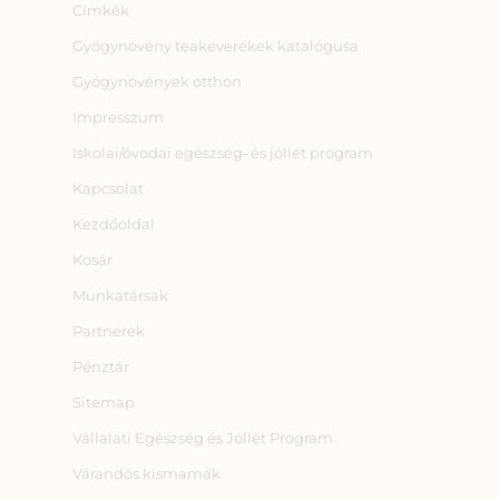
Címkék
Gyógynövény teakeverékek katalógusa
Gyógynövények otthon
Impresszum
Iskolai/óvodai egészség‑ és jóllét program
Kapcsolat
Kezdőoldal
Kosár
Munkatársak
Partnerek
Pénztár
Sitemap
Vállalati Egészség és Jóllét Program
Várandós kismamák