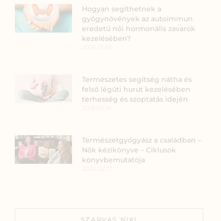
Hogyan segíthetnek a
gyógynövények az autoimmun
eredetű női hormonális zavarok
kezelésében?
2026.01.05.
Természetes segítség nátha és
felső légúti hurut kezelésében
terhesség és szoptatás idején
2019.04.14.
Természetgyógyász a családban –
Nők kézikönyve – Ciklusok
könyvbemutatója
2022.02.21.
SZARVAS NIKI