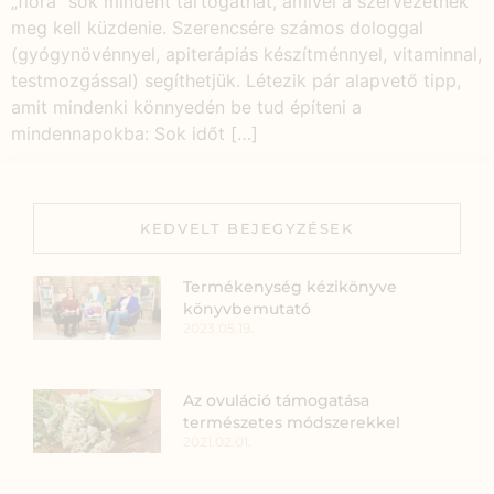
„flóra” sok mindent tartogathat, amivel a szervezetnek
meg kell küzdenie. Szerencsére számos dologgal
(gyógynövénnyel, apiterápiás készítménnyel, vitaminnal,
testmozgással) segíthetjük. Létezik pár alapvető tipp,
amit mindenki könnyedén be tud építeni a
mindennapokba: Sok időt […]
KEDVELT BEJEGYZÉSEK
Termékenység kézikönyve
könyvbemutató
2023.05.19.
Az ovuláció támogatása
természetes módszerekkel
2021.02.01.