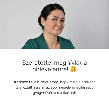
HÍRLEVÉL
HÍRLEVÉL FELIRATKOZÁS
*
E-mail cím
Szeretettel meghívlak a
Kérlek a feliratkozáshoz fogadd el
hírlevelemre!
az alábbi nyilatkozatot:
Hozzájárulok, hogy az
Iratkozz fel a hírlevelemre
, hogy mindig elsőként
Adatkezelési tájékoztatóban
tájékoztathassalak az épp megjelenő legfrissebb
foglaltak szerint a HerbClinic
gyógynövényes cikkeimről!
hírleveleket küldjön nekem.
A hírlevélről bármikor