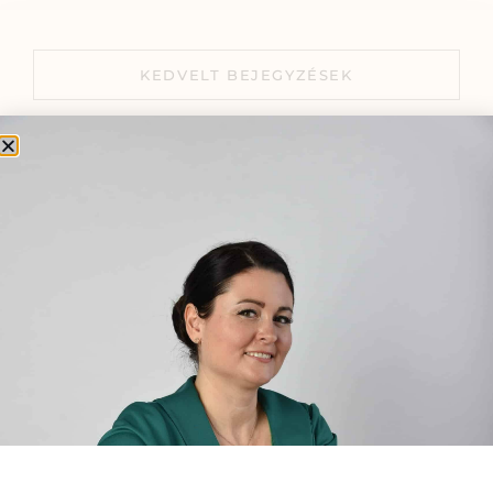
KEDVELT BEJEGYZÉSEK
FOKOZATOSSÁG, TUDATOSSÁG,
ÖNSZERETET – és mi köze ezekhez
a gyógynövényeknek?
2024.02.13.
Viselj gyógynövényt
mindennap!..munkában vagy séta
közben, Te döntesz.
2024.11.20.
A csodatévő hagymák
2020.11.12.