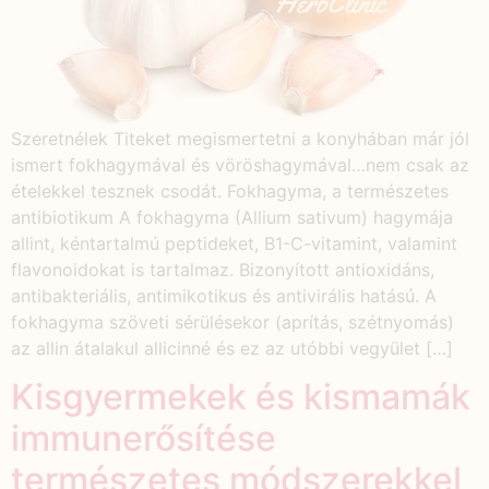
Szeretnélek Titeket megismertetni a konyhában már jól
ismert fokhagymával és vöröshagymával…nem csak az
ételekkel tesznek csodát. Fokhagyma, a természetes
antibiotikum A fokhagyma (Allium sativum) hagymája
allint, kéntartalmú peptideket, B1-C-vitamint, valamint
flavonoidokat is tartalmaz. Bizonyított antioxidáns,
antibakteriális, antimikotikus és antivirális hatású. A
fokhagyma szöveti sérülésekor (aprítás, szétnyomás)
az allin átalakul allicinné és ez az utóbbi vegyület […]
Kisgyermekek és kismamák
immunerősítése
természetes módszerekkel