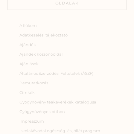
OLDALAK
A fiókom
Adatkezelési tájékoztató
Ajándék
Ajándék köszönőoldal
Ajánlások
Általános Szerződési Feltételek (ÁSZF)
Bemutatkozás
Címkék
Gyógynövény teakeverékek katalógusa
Gyógynövények otthon
Impresszum
Iskolai/óvodai egészség‑ és jóllét program