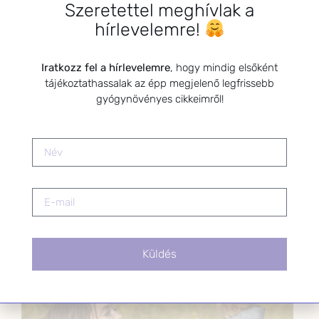
Szeretettel meghívlak a
Hormonális zavar és meddőség:
gyógynövényes támogatás a
hírlevelemre!
természetes fogantatásért
2025.10.02.
Iratkozz fel a hírlevelemre
, hogy mindig elsőként
tájékoztathassalak az épp megjelenő legfrissebb
Természetgyógyász a családban
gyógynövényes cikkeimről!
könyvsorozat első két kötete a
kezeimben
2021.12.11.
SZARVAS NIKI
Küldés