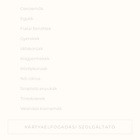
Csecsemők
Egyéb
Fiatal felnőttek
Gyerekek
Időskorúak
Kisgyermekek
Középkorúak
Női ciklus
Szoptató anyukák
Tinédzserek
Várandós kismamák
KÁRTYAELFOGADÁSI SZOLGÁLTATÓ