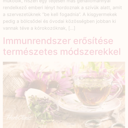
működik, hiszen egy teljesen más génállománnyal
rendelkező emberi lényt hordoznak a szívük alatt, amit
a szervezetüknek ”be kell fogadnia”. A kisgyermekek
pedig a bölcsődei és óvodai közösségben jobban ki
vannak téve a kórokozóknak, […]
Immunrendszer erősítése
természetes módszerekkel