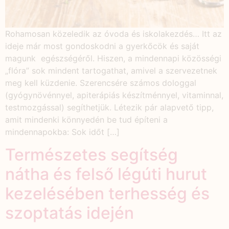
Rohamosan közeledik az óvoda és iskolakezdés… Itt az
ideje már most gondoskodni a gyerkőcök és saját
magunk egészségéről. Hiszen, a mindennapi közösségi
„flóra” sok mindent tartogathat, amivel a szervezetnek
meg kell küzdenie. Szerencsére számos dologgal
(gyógynövénnyel, apiterápiás készítménnyel, vitaminnal,
testmozgással) segíthetjük. Létezik pár alapvető tipp,
amit mindenki könnyedén be tud építeni a
mindennapokba: Sok időt […]
Természetes segítség
nátha és felső légúti hurut
kezelésében terhesség és
szoptatás idején