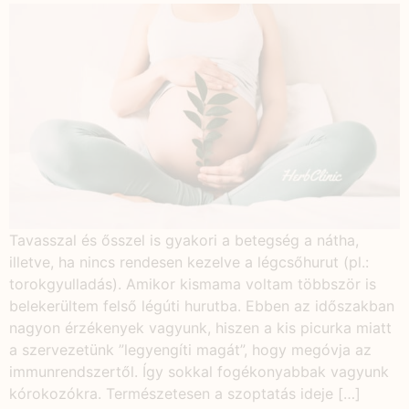
Tavasszal és ősszel is gyakori a betegség a nátha,
illetve, ha nincs rendesen kezelve a légcsőhurut (pl.:
torokgyulladás). Amikor kismama voltam többször is
belekerültem felső légúti hurutba. Ebben az időszakban
nagyon érzékenyek vagyunk, hiszen a kis picurka miatt
a szervezetünk ”legyengíti magát”, hogy megóvja az
immunrendszertől. Így sokkal fogékonyabbak vagyunk
kórokozókra. Természetesen a szoptatás ideje […]