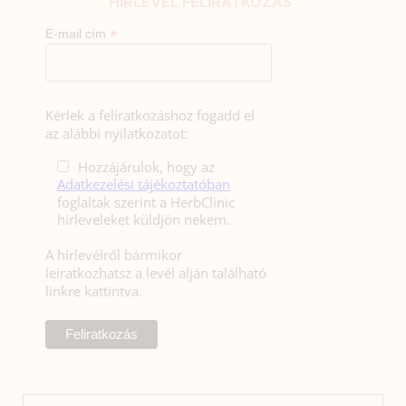
HÍRLEVÉL FELIRATKOZÁS
*
E-mail cím
Kérlek a feliratkozáshoz fogadd el
az alábbi nyilatkozatot:
Hozzájárulok, hogy az
Adatkezelési tájékoztatóban
foglaltak szerint a HerbClinic
hírleveleket küldjön nekem.
A hírlevélről bármikor
leiratkozhatsz a levél alján található
linkre kattintva.