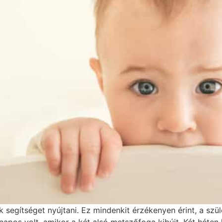
segítséget nyújtani. Ez mindenkit érzékenyen érint, a szü