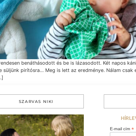
rendesen benáthásodott és be is lázasodott. Két napos káni
e süljünk pirítósra… Meg is lett az eredménye. Nálam csak 
…]
SZARVAS NIKI
HÍRLE
*
E-mail cím