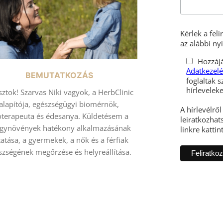
Kérlek a fel
az alábbi nyi
Hozzájá
Adatkezelé
BEMUTATKOZÁS
foglaltak s
sztok! Szarvas Niki vagyok, a HerbClinic
alapítója, egészségügyi biomérnök,
A hírlevélrő
toterapeuta és édesanya. Küldetésem a
leiratkozhats
gynövények hatékony alkalmazásának
linkre kattin
atása, a gyermekek, a nők és a férfiak
szségének megőrzése és helyreállítása.