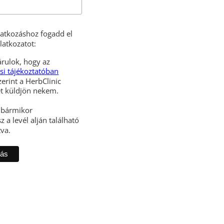
iratkozáshoz fogadd el
latkozatot:
rulok, hogy az
si tájékoztatóban
zerint a HerbClinic
hírleveleket küldjön nekem.
l bármikor
z a levél alján található
tva.