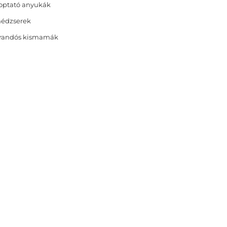
optató anyukák
nédzserek
randós kismamák