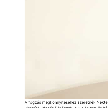
A fogzás megkönnyítéséhez szeretnék Nektek 