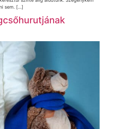
 keresztül szinte alig aludtunk. Szegénykém
ni sem. […]
gcsőhurutjának