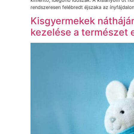
kimerítő, idegőrlő időszak. A kislányom öt hó
rendszeresen felébredt éjszaka az ínyfájdalo
Kisgyermekek nátháján
kezelése a természet e