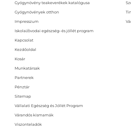
Gyógynövény teakeverékek katalógusa
Sz
Gyógynövények otthon
Ti
Impresszum
Vá
Iskolai/óvodai egészség‑ és jóllét program
Kapcsolat
Kezdőoldal
Kosár
Munkatársak
Partnerek
Pénztár
Sitemap
Vállalati Egészség és Jóllét Program
Várandós kismamák
Viszonteladók