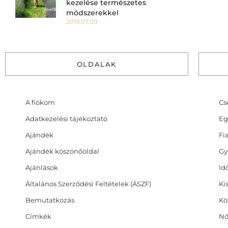
kezelése természetes
módszerekkel
2019.07.09.
OLDALAK
A fiókom
Cs
Adatkezelési tájékoztató
Eg
Ajándék
Fi
Ajándék köszönőoldal
Gy
Ajánlások
Id
Általános Szerződési Feltételek (ÁSZF)
Ki
Bemutatkozás
Kö
Címkék
Nő