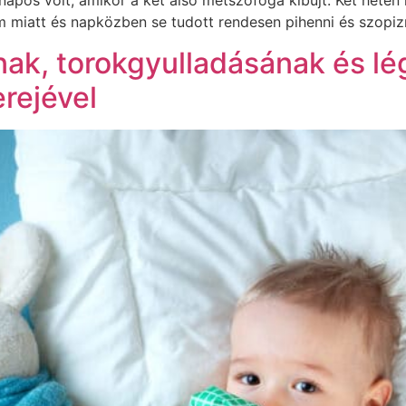
napos volt, amikor a két alsó metszőfoga kibújt. Két héten
m miatt és napközben se tudott rendesen pihenni és szopiz
ak, torokgyulladásának és lé
rejével