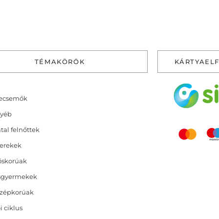
TÉMAKÖRÖK
KÁRTYAEL
ecsemők
yéb
atal felnőttek
erekek
őskorúak
sgyermekek
zépkorúak
i ciklus