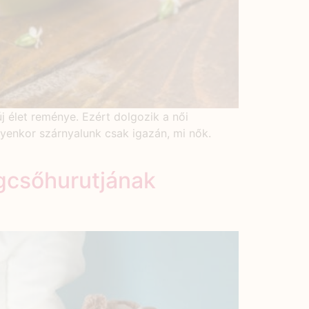
új élet reménye. Ezért dolgozik a női
lyenkor szárnyalunk csak igazán, mi nők.
gcsőhurutjának