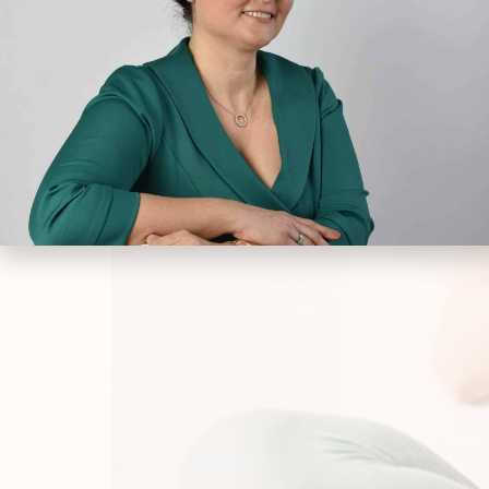
Természetes segítség 
és szoptatás idején