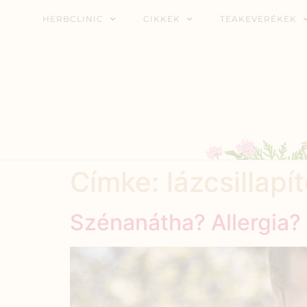
HERBCLINIC
CIKKEK
TEAKEVERÉKEK
Címke:
lázcsillapí
Szénanátha? Allergia?