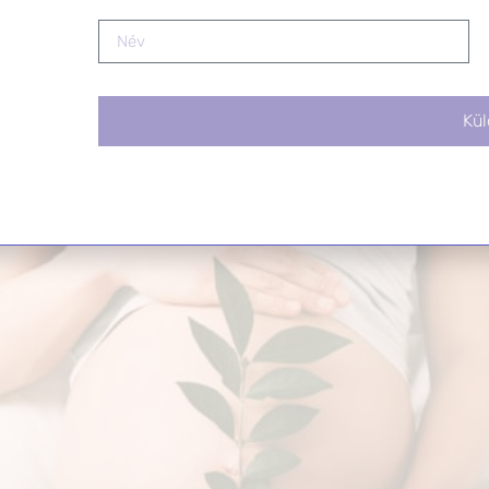
nátha és felső légúti hurut k
Kül