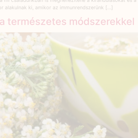
 mi családunkban is megnehezítené a kirándulásokat és a 
kor alakulnak ki, amikor az immunrendszerünk […]
sa természetes módszerekkel