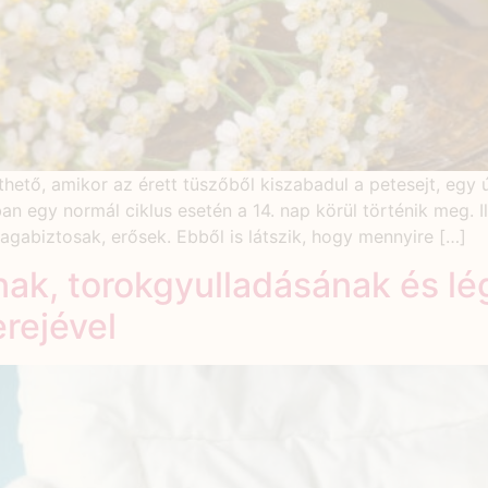
thető, amikor az érett tüszőből kiszabadul a petesejt, egy 
n egy normál ciklus esetén a 14. nap körül történik meg. I
gabiztosak, erősek. Ebből is látszik, hogy mennyire […]
ak, torokgyulladásának és lé
rejével