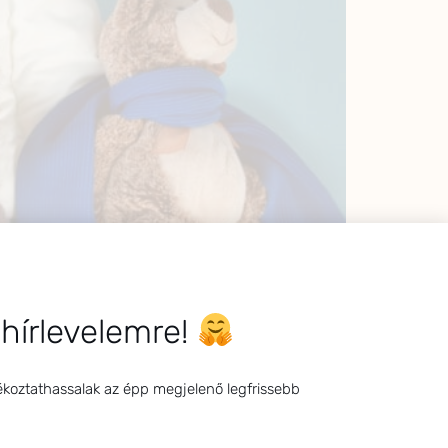
 hírlevelemre!
ékoztathassalak az épp megjelenő legfrissebb
kula volt, kint 30 fok, a lakásban 20 fok…
enyhe orrfolyás alakult ki. Gondolom többen