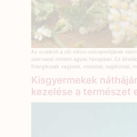
Az ovuláció a női ciklus csúcspontjának tekin
szervezet minden egyes hónapban. Ez általába
Energikusak vagyunk, vonzóak, sugárzóak, ma
Kisgyermekek nátháján
kezelése a természet e