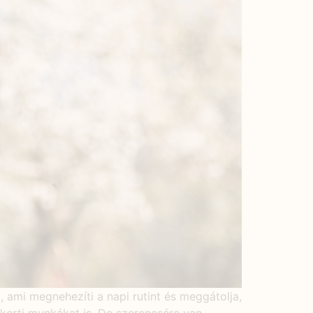
 ami megnehezíti a napi rutint és meggátolja,