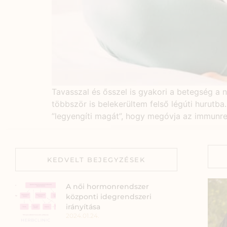
Tavasszal és ősszel is gyakori a betegség a n
többször is belekerültem felső légúti hurutb
”legyengíti magát”, hogy megóvja az immunr
KEDVELT BEJEGYZÉSEK
A női hormonrendszer
központi idegrendszeri
irányítása
2024.01.24.