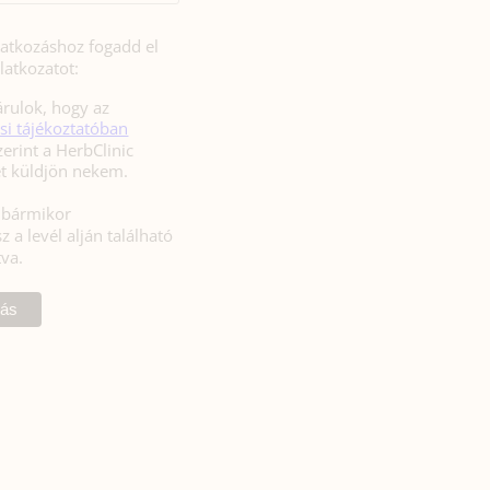
iratkozáshoz fogadd el
latkozatot:
rulok, hogy az
si tájékoztatóban
zerint a HerbClinic
hírleveleket küldjön nekem.
l bármikor
z a levél alján található
tva.