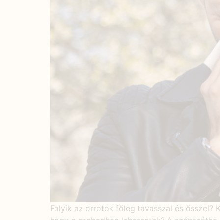
Folyik az orrotok főleg tavasszal és ősszel?