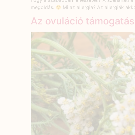
hogy a szabadban lehessetek? A szénanátha a
megoldás.
Mi az allergia? Az allergiák ak
Az ovuláció támogatá