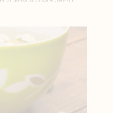
kerti munkákat is. De szerencsére van