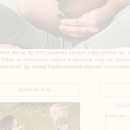
átha, illetve, ha nincs rendesen kezelve a légcsőhurut (pl.
a. Ebben az időszakban nagyon érzékenyek vagyunk, hiszen 
endszertől. Így sokkal fogékonyabbak vagyunk kórokozókra
SZARVAS NIKI
HÍRLE
*
E-mail cím