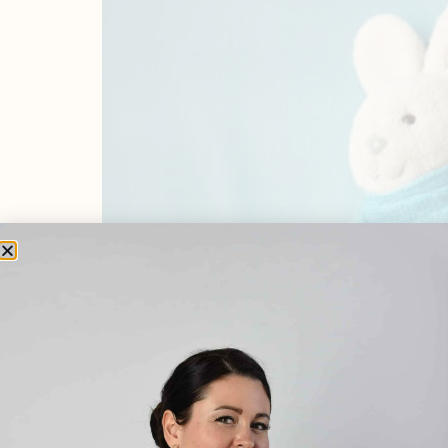
A múlt héten a kislányom sikeresen meghűlt, 
Persze a kocsiban is ment a légkondi, hogy n
is így jártatok ebben a szélsőséges tavaszi [