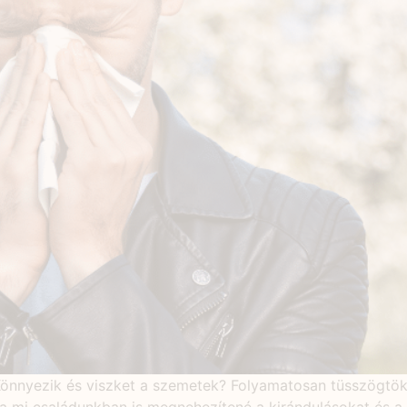
 Könnyezik és viszket a szemetek? Folyamatosan tüsszögtök,