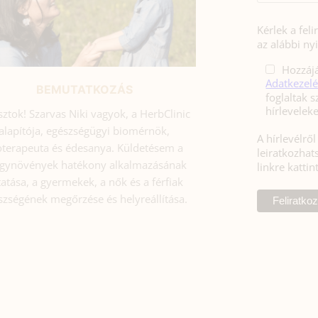
Kérlek a fel
az alábbi nyi
Hozzájá
Adatkezelé
BEMUTATKOZÁS
foglaltak s
sztok! Szarvas Niki vagyok, a HerbClinic
alapítója, egészségügyi biomérnök,
A hírlevélrő
toterapeuta és édesanya. Küldetésem a
leiratkozhats
gynövények hatékony alkalmazásának
linkre kattin
atása, a gyermekek, a nők és a férfiak
szségének megőrzése és helyreállítása.