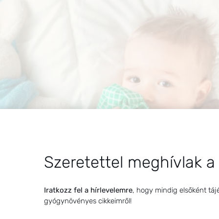
Szeretettel meghívlak a
Iratkozz fel a hírlevelemre
, hogy mindig elsőként táj
rendesen benáthásodott és be is lázasodott. Két napos káni
gyógynövényes cikkeimről!
e süljünk pirítósra… Meg is lett az eredménye. Nálam csak 
…]