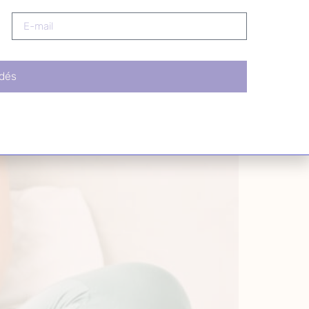
ezelésében terhesség
dés