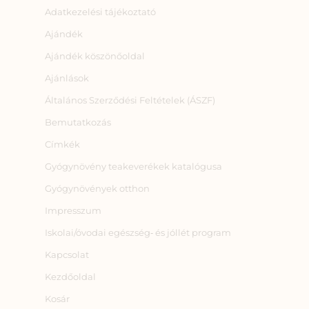
Adatkezelési tájékoztató
Ajándék
Ajándék köszönőoldal
Ajánlások
Általános Szerződési Feltételek (ÁSZF)
Bemutatkozás
Címkék
Gyógynövény teakeverékek katalógusa
Gyógynövények otthon
Impresszum
Iskolai/óvodai egészség‑ és jóllét program
Kapcsolat
Kezdőoldal
Kosár