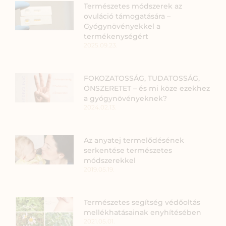
Természetes módszerek az
ovuláció támogatására –
Gyógynövényekkel a
termékenységért
2025.09.23.
FOKOZATOSSÁG, TUDATOSSÁG,
ÖNSZERETET – és mi köze ezekhez
a gyógynövényeknek?
2024.02.13.
Az anyatej termelődésének
serkentése természetes
módszerekkel
2019.05.19.
Természetes segítség védőoltás
mellékhatásainak enyhítésében
2021.05.01.