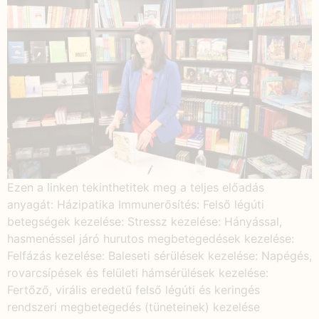
Ezen a linken tekinthetitek meg a teljes előadás
anyagát: Házipatika Immunerősítés: Felső légúti
betegségek kezelése: Stressz kezelése: Hányással,
hasmenéssel járó hurutos megbetegedések kezelése:
Felfázás kezelése: Baleseti sérülések kezelése: Napégés,
rovarcsípések és felületi hámsérülések kezelése:
Fertőző, virális eredetű felső légúti és keringés
rendszeri megbetegedés (tüneteinek) kezelése