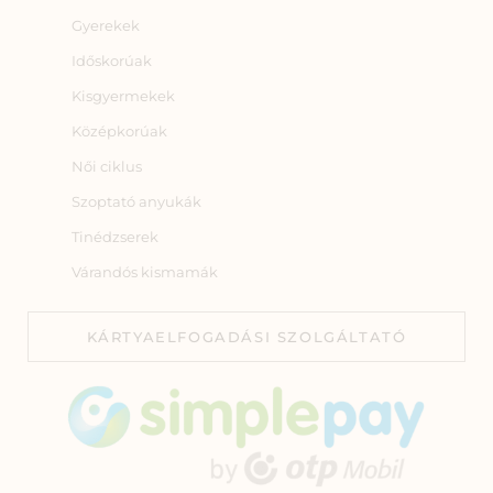
Gyerekek
Időskorúak
Kisgyermekek
Középkorúak
Női ciklus
Szoptató anyukák
Tinédzserek
Várandós kismamák
KÁRTYAELFOGADÁSI SZOLGÁLTATÓ