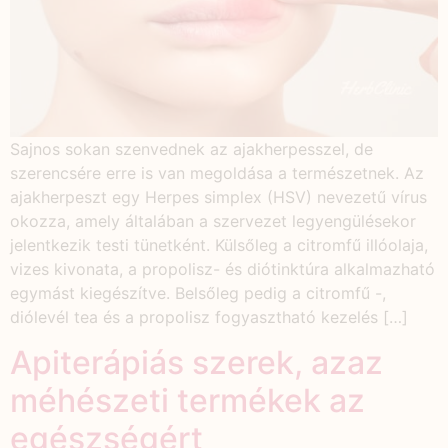
Sajnos sokan szenvednek az ajakherpesszel, de
szerencsére erre is van megoldása a természetnek. Az
ajakherpeszt egy Herpes simplex (HSV) nevezetű vírus
okozza, amely általában a szervezet legyengülésekor
jelentkezik testi tünetként. Külsőleg a citromfű illóolaja,
vizes kivonata, a propolisz- és diótinktúra alkalmazható
egymást kiegészítve. Belsőleg pedig a citromfű -,
diólevél tea és a propolisz fogyasztható kezelés […]
Apiterápiás szerek, azaz
méhészeti termékek az
egészségért