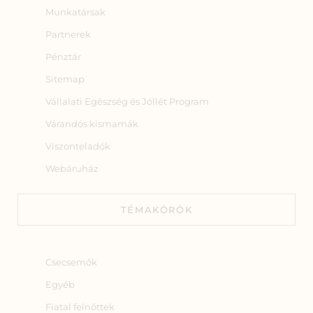
Munkatársak
Partnerek
Pénztár
Sitemap
Vállalati Egészség és Jóllét Program
Várandós kismamák
Viszonteladók
Webáruház
TÉMAKÖRÖK
Csecsemők
Egyéb
Fiatal felnőttek