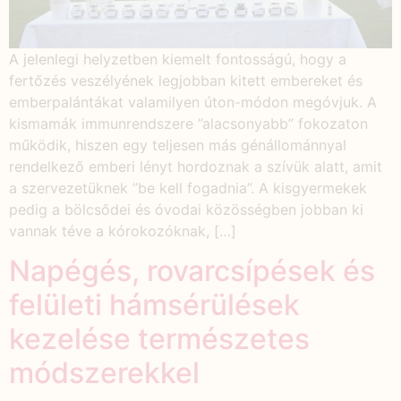
A jelenlegi helyzetben kiemelt fontosságú, hogy a
fertőzés veszélyének legjobban kitett embereket és
emberpalántákat valamilyen úton-módon megóvjuk. A
kismamák immunrendszere ”alacsonyabb” fokozaton
működik, hiszen egy teljesen más génállománnyal
rendelkező emberi lényt hordoznak a szívük alatt, amit
a szervezetüknek ”be kell fogadnia”. A kisgyermekek
pedig a bölcsődei és óvodai közösségben jobban ki
vannak téve a kórokozóknak, […]
Napégés, rovarcsípések és
felületi hámsérülések
kezelése természetes
módszerekkel