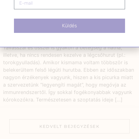
Küldés
Tavasszal és ősszel is gyakori a betegség a nátha,
illetve, ha nincs rendesen kezelve a légcsőhurut (pl.:
torokgyulladás). Amikor kismama voltam többször is
belekerültem felső légúti hurutba. Ebben az időszakban
nagyon érzékenyek vagyunk, hiszen a kis picurka miatt
a szervezetünk ”legyengíti magát”, hogy megóvja az
immunrendszertől. Így sokkal fogékonyabbak vagyunk
kórokozókra. Természetesen a szoptatás ideje […]
KEDVELT BEJEGYZÉSEK