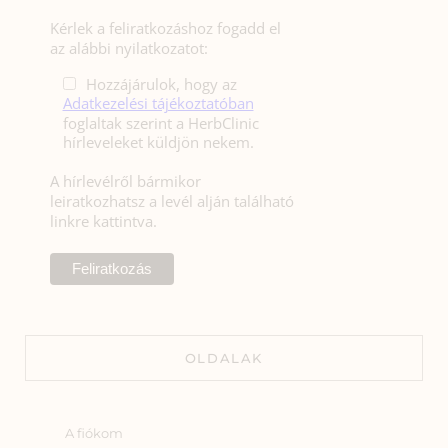
Kérlek a feliratkozáshoz fogadd el
az alábbi nyilatkozatot:
Hozzájárulok, hogy az
Adatkezelési tájékoztatóban
foglaltak szerint a HerbClinic
hírleveleket küldjön nekem.
A hírlevélről bármikor
leiratkozhatsz a levél alján található
linkre kattintva.
OLDALAK
A fiókom