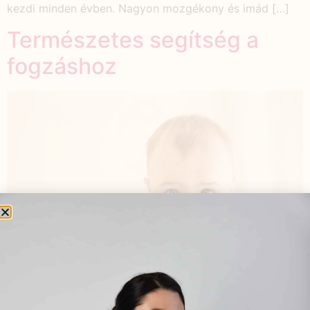
kezdi minden évben. Nagyon mozgékony és imád […]
Természetes segítség a
fogzáshoz
A fogzás megkönnyítéséhez szeretnék Nektek