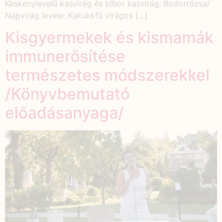
Keskenylevelű kasvirág és bíbor kasvirág: Bodorrózsa/
Napvirág levele: Kakukkfű virágos […]
Kisgyermekek és kismamák
immunerősítése
természetes módszerekkel
/Könyvbemutató
előadásanyaga/