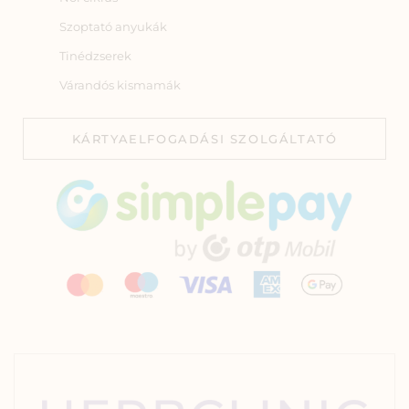
Szoptató anyukák
Tinédzserek
Várandós kismamák
KÁRTYAELFOGADÁSI SZOLGÁLTATÓ