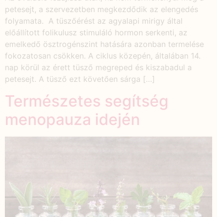
petesejt, a szervezetben megkezdődik az elengedés
folyamata. A tüszőérést az agyalapi mirigy által
előállított folikulusz stimuláló hormon serkenti, az
emelkedő ösztrogénszint hatására azonban termelése
fokozatosan csökken. A ciklus közepén, általában 14.
nap körül az érett tüsző megreped és kiszabadul a
petesejt. A tüsző ezt követően sárga […]
Természetes segítség
menopauza idején