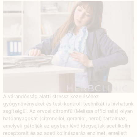
A várandósság alatti stressz kezeléséhez
gyógynövényeket és test-kontroll technikát is hívhatunk
segítségül. Az orvosi citromfű (Melissa officinalis) olyan
hatóanyagokat (citronellol, geraniol, nerol) tartalmaz,
amelyek gátolják az agyban lévő idegsejtek acetilkolin
receptorait és az acetilkolinészeráz enzimet, emellett