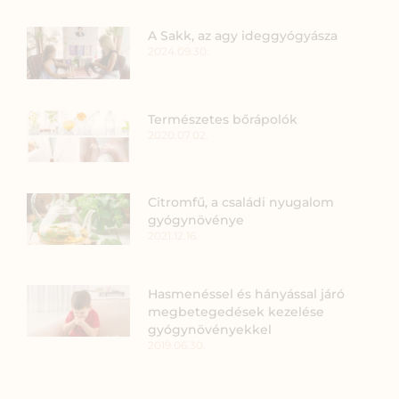
A Sakk, az agy ideggyógyásza
2024.09.30.
Természetes bőrápolók
2020.07.02.
Citromfű, a családi nyugalom
gyógynövénye
2021.12.16.
Hasmenéssel és hányással járó
megbetegedések kezelése
gyógynövényekkel
2019.06.30.