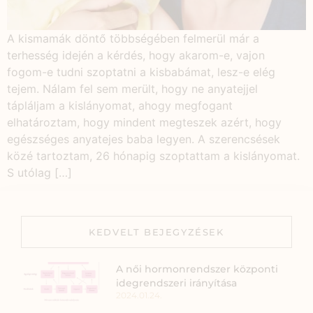
A kismamák döntő többségében felmerül már a
terhesség idején a kérdés, hogy akarom-e, vajon
fogom-e tudni szoptatni a kisbabámat, lesz-e elég
tejem. Nálam fel sem merült, hogy ne anyatejjel
tápláljam a kislányomat, ahogy megfogant
elhatároztam, hogy mindent megteszek azért, hogy
egészséges anyatejes baba legyen. A szerencsések
közé tartoztam, 26 hónapig szoptattam a kislányomat.
S utólag […]
KEDVELT BEJEGYZÉSEK
A női hormonrendszer központi
idegrendszeri irányítása
2024.01.24.