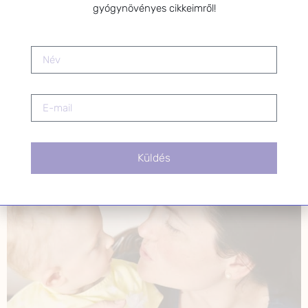
második kategóriába tartozom…így nekem is
gyógynövényes cikkeimről!
szükségem van külső segítségre gyógynövények és
mozgásterápia, test-kontroll technika […]
Az anyatej termelődésének
serkentése természetes
módszerekkel
Küldés