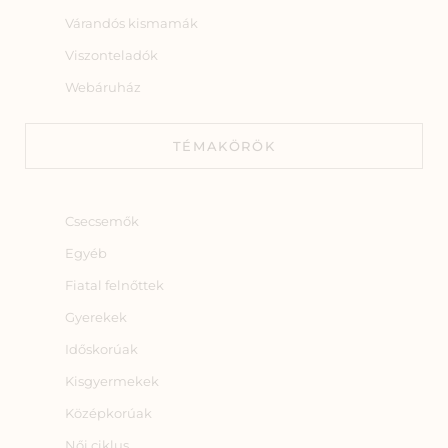
Várandós kismamák
Viszonteladók
Webáruház
TÉMAKÖRÖK
Csecsemők
Egyéb
Fiatal felnőttek
Gyerekek
Időskorúak
Kisgyermekek
Középkorúak
Női ciklus