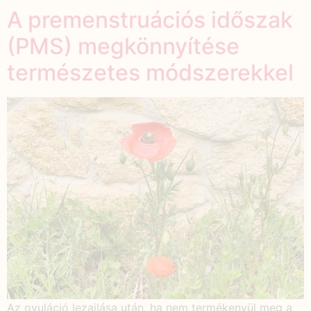
A premenstruációs időszak
(PMS) megkönnyítése
természetes módszerekkel
Az ovuláció lezajlása után, ha nem termékenyül meg a