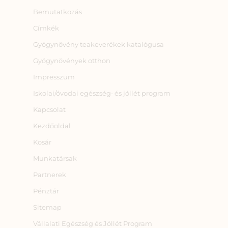
Bemutatkozás
Címkék
Gyógynövény teakeverékek katalógusa
Gyógynövények otthon
Impresszum
Iskolai/óvodai egészség‑ és jóllét program
Kapcsolat
Kezdőoldal
Kosár
Munkatársak
Partnerek
Pénztár
Sitemap
Vállalati Egészség és Jóllét Program