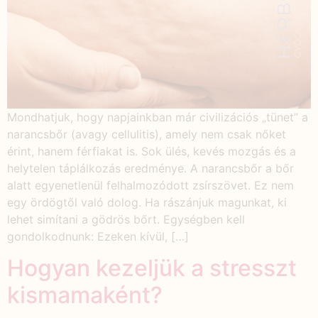
Mondhatjuk, hogy napjainkban már civilizációs „tünet” a
narancsbőr (avagy cellulitis), amely nem csak nőket
érint, hanem férfiakat is. Sok ülés, kevés mozgás és a
helytelen táplálkozás eredménye. A narancsbőr a bőr
alatt egyenetlenül felhalmozódott zsírszövet. Ez nem
egy ördögtől való dolog. Ha rászánjuk magunkat, ki
lehet simítani a gödrös bőrt. Egységben kell
gondolkodnunk: Ezeken kívül, […]
Hogyan kezeljük a stresszt
kismamaként?