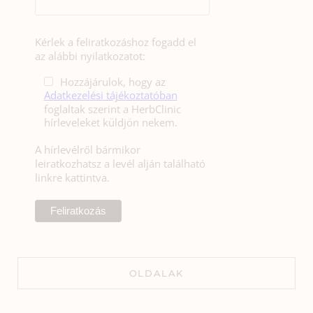
Kérlek a feliratkozáshoz fogadd el
az alábbi nyilatkozatot:
Hozzájárulok, hogy az
Adatkezelési tájékoztatóban
foglaltak szerint a HerbClinic
hírleveleket küldjön nekem.
A hírlevélről bármikor
leiratkozhatsz a levél alján található
linkre kattintva.
OLDALAK