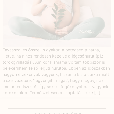
Tavasszal és ősszel is gyakori a betegség a nátha,
illetve, ha nincs rendesen kezelve a légcsőhurut (pl.:
torokgyulladás). Amikor kismama voltam többször is
belekerültem felső légúti hurutba. Ebben az időszakban
nagyon érzékenyek vagyunk, hiszen a kis picurka miatt
a szervezetünk ”legyengíti magát”, hogy megóvja az
immunrendszertől. Így sokkal fogékonyabbak vagyunk
kórokozókra. Természetesen a szoptatás ideje […]