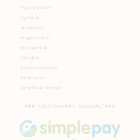
Fiatal felnőttek
Gyerekek
Időskorúak
Kisgyermekek
Középkorúak
Női ciklus
Szoptató anyukák
Tinédzserek
Várandós kismamák
KÁRTYAELFOGADÁSI SZOLGÁLTATÓ