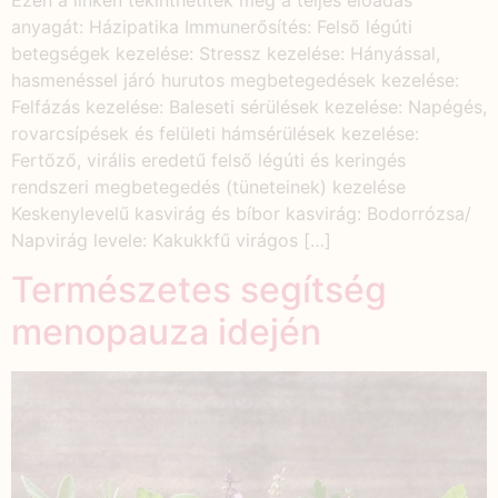
anyagát: Házipatika Immunerősítés: Felső légúti
betegségek kezelése: Stressz kezelése: Hányással,
hasmenéssel járó hurutos megbetegedések kezelése:
Felfázás kezelése: Baleseti sérülések kezelése: Napégés,
rovarcsípések és felületi hámsérülések kezelése:
Fertőző, virális eredetű felső légúti és keringés
rendszeri megbetegedés (tüneteinek) kezelése
Keskenylevelű kasvirág és bíbor kasvirág: Bodorrózsa/
Napvirág levele: Kakukkfű virágos […]
Természetes segítség
menopauza idején