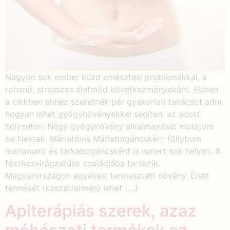
Nagyon sok ember küzd emésztési problémákkal, a
rohanó, stresszes életmód következményeként. Ebben
a cikkben ehhez szeretnék pár gyakorlati tanácsot adni,
hogyan lehet gyógynövényekkel segíteni az adott
helyzeten. Négy gyógynövény alkalmazását mutatom
be Nektek. Máriatövis Máriabogáncsként (Silybum
marianum) és tarkabogáncsként is ismert sok helyen. A
fészkesvirágzatúak családjába tartozik.
Magyarországon egyéves, termesztett növény. Érett
termését (kaszattermés) lehet […]
Apiterápiás szerek, azaz