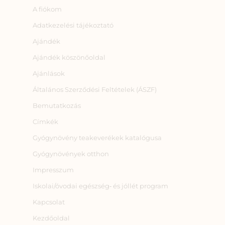
A fiókom
Adatkezelési tájékoztató
Ajándék
Ajándék köszönőoldal
Ajánlások
Általános Szerződési Feltételek (ÁSZF)
Bemutatkozás
Címkék
Gyógynövény teakeverékek katalógusa
Gyógynövények otthon
Impresszum
Iskolai/óvodai egészség‑ és jóllét program
Kapcsolat
Kezdőoldal