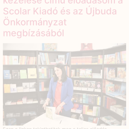
kezelése című előadásom a
Scolar Kiadó és az Újbuda
Önkormányzat
megbízásából
Ezen a linken tekinthetitek meg a teljes előadás