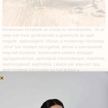
Rohamosan közeledik az óvoda és iskolakezdés… Itt az
ideje már most gondoskodni a gyerkőcök és saját
magunk egészségéről. Hiszen, a mindennapi közösségi
„flóra” sok mindent tartogathat, amivel a szervezetnek
meg kell küzdenie. Szerencsére számos dologgal
(gyógynövénnyel, apiterápiás készítménnyel, vitaminnal,
testmozgással) segíthetjük. Létezik pár alapvető tipp,
amit mindenki könnyedén be tud építeni a
mindennapokba: Sok időt […]
Energetizáló
gyógynövények és a
méhpempő