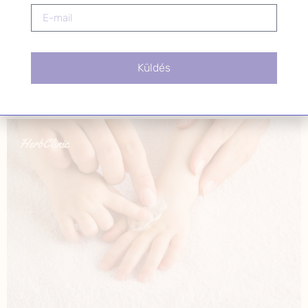
hogy ez rendeződjön, sok esetben „külső segítség” kell.
Nagyon fontos, hogy a testi-szellemi-lelki harmóniánk
megmaradjon és egészségesen, aktívan […]
Csecsemőkori
Küldés
bőrproblémák