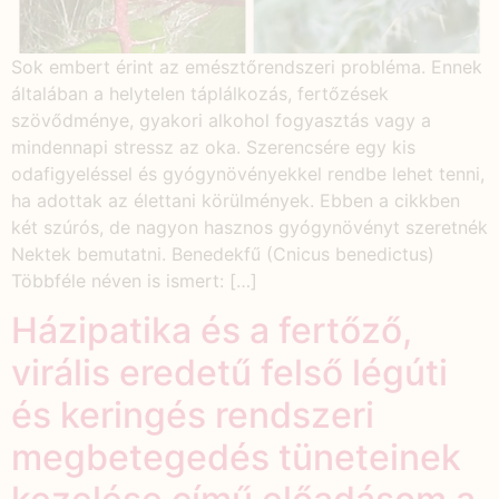
Sok embert érint az emésztőrendszeri probléma. Ennek
általában a helytelen táplálkozás, fertőzések
szövődménye, gyakori alkohol fogyasztás vagy a
mindennapi stressz az oka. Szerencsére egy kis
odafigyeléssel és gyógynövényekkel rendbe lehet tenni,
ha adottak az élettani körülmények. Ebben a cikkben
két szúrós, de nagyon hasznos gyógynövényt szeretnék
Nektek bemutatni. Benedekfű (Cnicus benedictus)
Többféle néven is ismert: […]
Házipatika és a fertőző,
virális eredetű felső légúti
és keringés rendszeri
megbetegedés tüneteinek