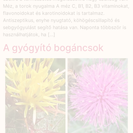
Méz, a torok nyugalma A méz C, B1, B2, B3 vitaminokat,
flavonoidokat és karotinoidokat is tartalmaz.
Antiszeptikus, enyhe nyugtató, köhögéscsillapító és
sebgyógyulást segítő hatása van. Naponta többször is
használhatjátok, ha […]
A gyógyító bogáncsok