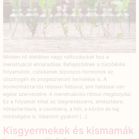
Minden nő életében nagy változásokat hoz a
menstruáció elmaradása. Befejeződnek a tüszőérési
folyamatok, csökkenek bizonyos hormonok az
(ösztrogén és progeszteron) termelése is. A
hormonháztartás teljesen felborul, ami hatással van
egész szervezetre. A menstruációs ritmus megbolydul.
Ez a folyamat kihat az idegrendszerre, emésztésre,
hőháztartásra, a csontokra, a bőr, a köröm és haj
minőségére is. Valamint gyakori […]
Kisgyermekek és kismamák