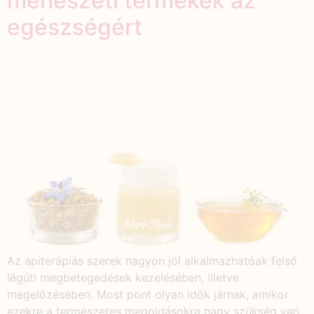
méhészeti termékek az
egészségért
Az apiterápiás szerek nagyon jól alkalmazhatóak felső
légúti megbetegedések kezelésében, illetve
megelőzésében. Most pont olyan idők járnak, amikor
ezekre a természetes megoldásokra nagy szükség van.