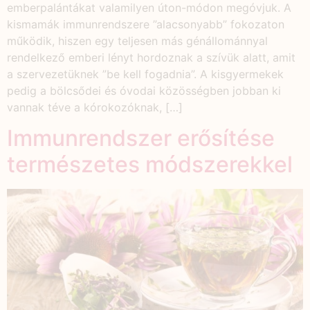
emberpalántákat valamilyen úton-módon megóvjuk. A
kismamák immunrendszere ”alacsonyabb” fokozaton
működik, hiszen egy teljesen más génállománnyal
rendelkező emberi lényt hordoznak a szívük alatt, amit
a szervezetüknek ”be kell fogadnia”. A kisgyermekek
pedig a bölcsődei és óvodai közösségben jobban ki
vannak téve a kórokozóknak, […]
Immunrendszer erősítése
természetes módszerekkel