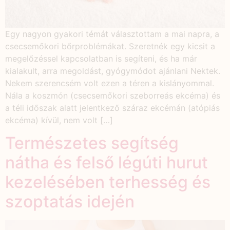
Egy nagyon gyakori témát választottam a mai napra, a
csecsemőkori bőrproblémákat. Szeretnék egy kicsit a
megelőzéssel kapcsolatban is segíteni, és ha már
kialakult, arra megoldást, gyógymódot ajánlani Nektek.
Nekem szerencsém volt ezen a téren a kislányommal.
Nála a koszmón (csecsemőkori szeborreás ekcéma) és
a téli időszak alatt jelentkező száraz ekcémán (atópiás
ekcéma) kívül, nem volt […]
Természetes segítség
nátha és felső légúti hurut
kezelésében terhesség és
szoptatás idején