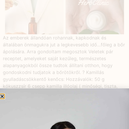
Az emberek állandóan rohannak, kapkodnak és
általában önmagukra jut a legkevesebb idő…főleg a bőr
ápolására. Arra gondoltam megosztok Veletek pár
receptet, amelyeket saját kezűleg, természetes
alapanyagokból össze tudtok állítani otthon, hogy
gondoskodni tudjatok a bőrötökről. ? Kamillás
gyulladáscsökkentő kenőcs: Hozzávalók: 50 g
kókuszzsír 6 csepp kamilla illóolaj ( minőségi, tiszta,
bevizsgált illóolaj, szép mélykék színe […]
Női és férfi termékenység
növelése gyógynövényekkel
és egyéb természetes