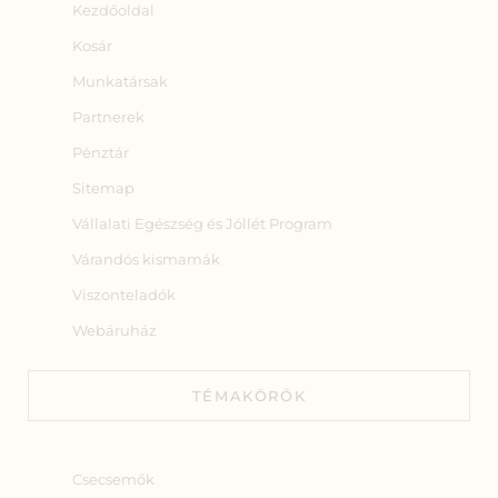
Kezdőoldal
Kosár
Munkatársak
Partnerek
Pénztár
Sitemap
Vállalati Egészség és Jóllét Program
Várandós kismamák
Viszonteladók
Webáruház
TÉMAKÖRÖK
Csecsemők