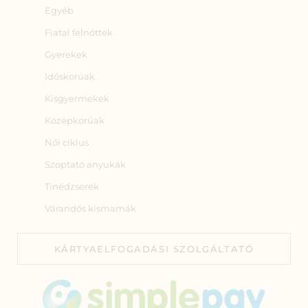
Egyéb
Fiatal felnőttek
Gyerekek
Időskorúak
Kisgyermekek
Középkorúak
Női ciklus
Szoptató anyukák
Tinédzserek
Várandós kismamák
KÁRTYAELFOGADÁSI SZOLGÁLTATÓ