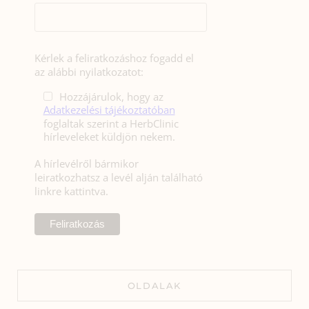
Kérlek a feliratkozáshoz fogadd el
az alábbi nyilatkozatot:
Hozzájárulok, hogy az
Adatkezelési tájékoztatóban
foglaltak szerint a HerbClinic
hírleveleket küldjön nekem.
A hírlevélről bármikor
leiratkozhatsz a levél alján található
linkre kattintva.
OLDALAK