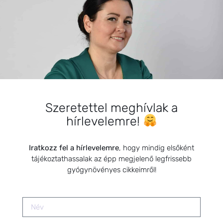
módszerek segítségével
Szeretettel meghívlak a
hírlevelemre!
Iratkozz fel a hírlevelemre
, hogy mindig elsőként
tájékoztathassalak az épp megjelenő legfrissebb
gyógynövényes cikkeimről!
Ez az a téma, ami nagyon vegyes érzelmeket vált ki
bennem. Már korábban meséltem arról Nektek, hogy mi
három évet vártunk a kis Csodánkra. Tulajdonképpen az
utolsó pillanatban köszöntött be hozzánk, amikor már a