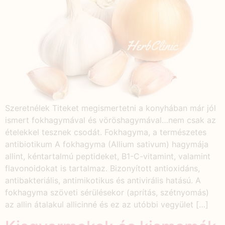
Szeretnélek Titeket megismertetni a konyhában már jól
ismert fokhagymával és vöröshagymával…nem csak az
ételekkel tesznek csodát. Fokhagyma, a természetes
antibiotikum A fokhagyma (Allium sativum) hagymája
allint, kéntartalmú peptideket, B1-C-vitamint, valamint
flavonoidokat is tartalmaz. Bizonyított antioxidáns,
antibakteriális, antimikotikus és antivirális hatású. A
fokhagyma szöveti sérülésekor (aprítás, szétnyomás)
az allin átalakul allicinné és ez az utóbbi vegyület […]