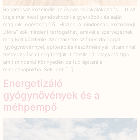
Rohamosan közeledik az óvoda és iskolakezdés… Itt az
ideje már most gondoskodni a gyerkőcök és saját
magunk egészségéről. Hiszen, a mindennapi közösségi
„flóra” sok mindent tartogathat, amivel a szervezetnek
meg kell küzdenie. Szerencsére számos dologgal
(gyógynövénnyel, apiterápiás készítménnyel, vitaminnal,
testmozgással) segíthetjük. Létezik pár alapvető tipp,
amit mindenki könnyedén be tud építeni a
mindennapokba: Sok időt […]
Energetizáló
gyógynövények és a
méhpempő