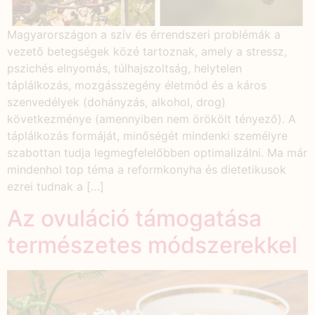
Magyarországon a szív és érrendszeri problémák a
vezető betegségek közé tartoznak, amely a stressz,
pszichés elnyomás, túlhajszoltság, helytelen
táplálkozás, mozgásszegény életmód és a káros
szenvedélyek (dohányzás, alkohol, drog)
következménye (amennyiben nem örökölt tényező). A
táplálkozás formáját, minőségét mindenki személyre
szabottan tudja legmegfelelőbben optimalizálni. Ma már
mindenhol top téma a reformkonyha és dietetikusok
ezrei tudnak a […]
Az ovuláció támogatása
természetes módszerekkel