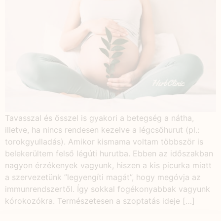
Tavasszal és ősszel is gyakori a betegség a nátha,
illetve, ha nincs rendesen kezelve a légcsőhurut (pl.:
torokgyulladás). Amikor kismama voltam többször is
belekerültem felső légúti hurutba. Ebben az időszakban
nagyon érzékenyek vagyunk, hiszen a kis picurka miatt
a szervezetünk ”legyengíti magát”, hogy megóvja az
immunrendszertől. Így sokkal fogékonyabbak vagyunk
kórokozókra. Természetesen a szoptatás ideje […]