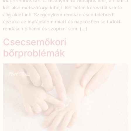
idegőrlő időszak. A kislányom öt hónapos volt, amikor a
két alsó metszőfoga kibújt. Két héten keresztül szinte
alig aludtunk. Szegénykém rendszeresen felébredt
éjszaka az ínyfájdalom miatt és napközben se tudott
rendesen pihenni és szopizni sem. […]
Csecsemőkori
bőrproblémák