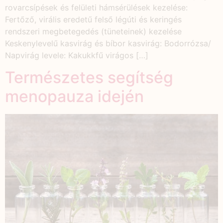
rovarcsípések és felületi hámsérülések kezelése:
Fertőző, virális eredetű felső légúti és keringés
rendszeri megbetegedés (tüneteinek) kezelése
Keskenylevelű kasvirág és bíbor kasvirág: Bodorrózsa/
Napvirág levele: Kakukkfű virágos […]
Természetes segítség
menopauza idején