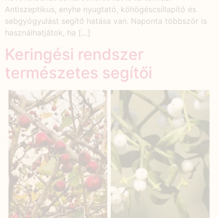
Antiszeptikus, enyhe nyugtató, köhögéscsillapító és
sebgyógyulást segítő hatása van. Naponta többször is
használhatjátok, ha […]
Keringési rendszer
természetes segítői