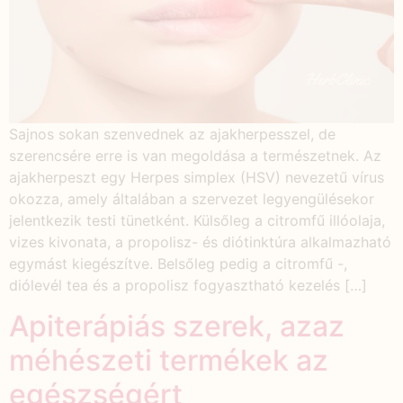
Sajnos sokan szenvednek az ajakherpesszel, de
szerencsére erre is van megoldása a természetnek. Az
ajakherpeszt egy Herpes simplex (HSV) nevezetű vírus
okozza, amely általában a szervezet legyengülésekor
jelentkezik testi tünetként. Külsőleg a citromfű illóolaja,
vizes kivonata, a propolisz- és diótinktúra alkalmazható
egymást kiegészítve. Belsőleg pedig a citromfű -,
diólevél tea és a propolisz fogyasztható kezelés […]
Apiterápiás szerek, azaz
méhészeti termékek az
egészségért