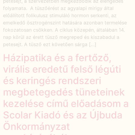
petesejt, a szervezetben megkezdődik az elengedés
folyamata. A tüszőérést az agyalapi mirigy által
előállított folikulusz stimuláló hormon serkenti, az
emelkedő ösztrogénszint hatására azonban termelése
fokozatosan csökken. A ciklus közepén, általában 14.
nap körül az érett tüsző megreped és kiszabadul a
petesejt. A tüsző ezt követően sárga […]
Házipatika és a fertőző,
virális eredetű felső légúti
és keringés rendszeri
megbetegedés tüneteinek
kezelése című előadásom a
Scolar Kiadó és az Újbuda
Önkormányzat