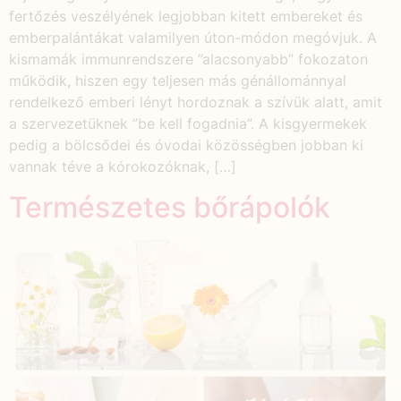
fertőzés veszélyének legjobban kitett embereket és
emberpalántákat valamilyen úton-módon megóvjuk. A
kismamák immunrendszere ”alacsonyabb” fokozaton
működik, hiszen egy teljesen más génállománnyal
rendelkező emberi lényt hordoznak a szívük alatt, amit
a szervezetüknek ”be kell fogadnia”. A kisgyermekek
pedig a bölcsődei és óvodai közösségben jobban ki
vannak téve a kórokozóknak, […]
Természetes bőrápolók