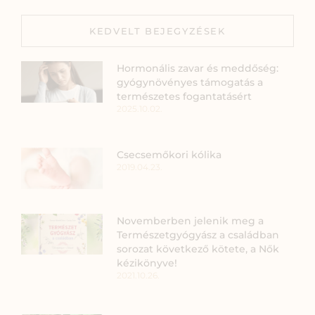
KEDVELT BEJEGYZÉSEK
Hormonális zavar és meddőség:
gyógynövényes támogatás a
természetes fogantatásért
2025.10.02.
Csecsemőkori kólika
2019.04.23.
Novemberben jelenik meg a
Természetgyógyász a családban
sorozat következő kötete, a Nők
kézikönyve!
2021.10.26.