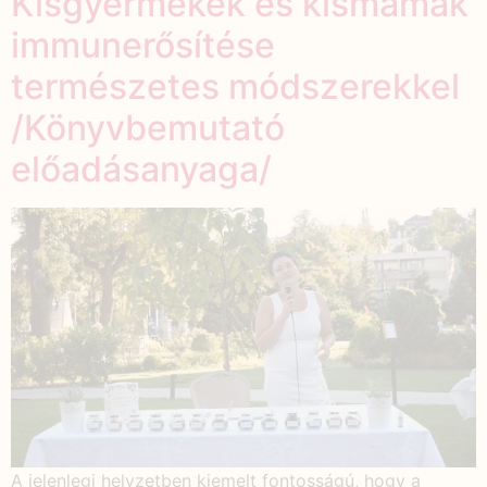
Kisgyermekek és kismamák
immunerősítése
természetes módszerekkel
/Könyvbemutató
előadásanyaga/
A jelenlegi helyzetben kiemelt fontosságú, hogy a