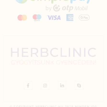
© COPYRIGHT HERBCLINIC.HU 2019 MINDEN JOG