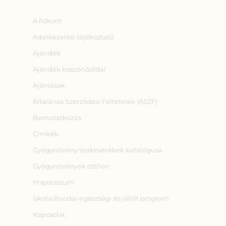
A fiókom
Adatkezelési tájékoztató
Ajándék
Ajándék köszönőoldal
Ajánlások
Általános Szerződési Feltételek (ÁSZF)
Bemutatkozás
Címkék
Gyógynövény teakeverékek katalógusa
Gyógynövények otthon
Impresszum
Iskolai/óvodai egészség‑ és jóllét program
Kapcsolat