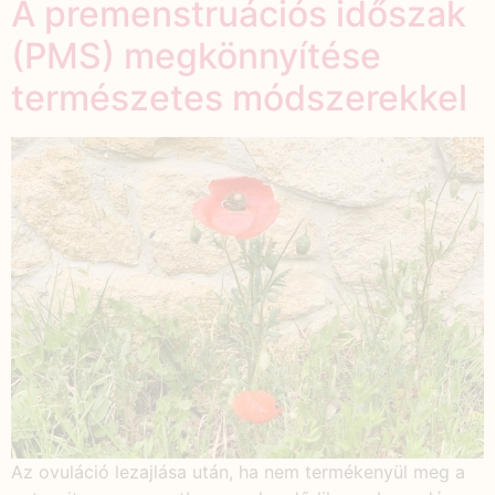
A premenstruációs időszak
(PMS) megkönnyítése
természetes módszerekkel
Az ovuláció lezajlása után, ha nem termékenyül meg a