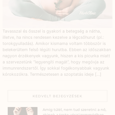
Tavasszal és ősszel is gyakori a betegség a nátha,
illetve, ha nincs rendesen kezelve a légcsőhurut (pl.:
torokgyulladás). Amikor kismama voltam többször is
belekerültem felső légúti hurutba. Ebben az időszakban
nagyon érzékenyek vagyunk, hiszen a kis picurka miatt
a szervezetünk ”legyengíti magát”, hogy megóvja az
immunrendszertől. Így sokkal fogékonyabbak vagyunk
kórokozókra. Természetesen a szoptatás ideje […]
KEDVELT BEJEGYZÉSEK
Amíg túlél, nem tud szeretni: a nő,
akinek a teste vészüzemmódban