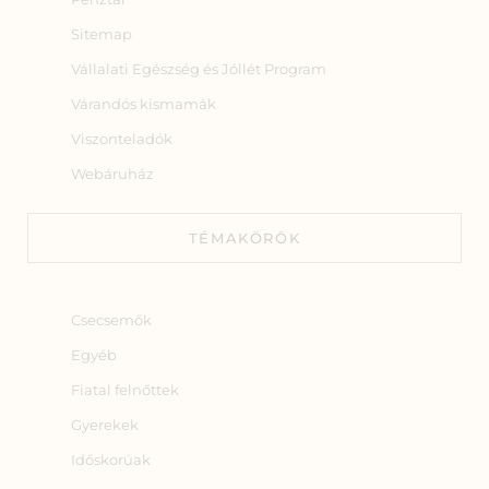
Sitemap
Vállalati Egészség és Jóllét Program
Várandós kismamák
Viszonteladók
Webáruház
TÉMAKÖRÖK
Csecsemők
Egyéb
Fiatal felnőttek
Gyerekek
Időskorúak