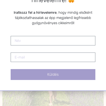
mindennapokba: Sok időt […]
Iratkozz fel a hírlevelemre
, hogy mindig elsőként
Napégés, rovarcsípések és
tájékoztathassalak az épp megjelenő legfrissebb
felületi hámsérülések
gyógynövényes cikkeimről!
kezelése természetes
módszerekkel
Küldés