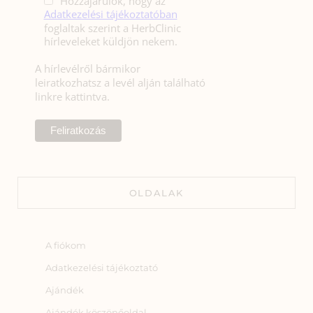
Hozzájárulok, hogy az
Adatkezelési tájékoztatóban
foglaltak szerint a HerbClinic
hírleveleket küldjön nekem.
A hírlevélről bármikor
leiratkozhatsz a levél alján található
linkre kattintva.
OLDALAK
A fiókom
Adatkezelési tájékoztató
Ajándék
Ajándék köszönőoldal