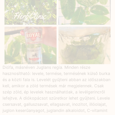
Diófa, másnéven Juglans regia. Minden része
hasznosítható: levele, termése, termésének külső burka
és a közti fala is. Levelét gyűjteni abban az időszakban
kell, amikor a zöld termések már megjelennek. Csak
szép zöld, ép levelek használhatóak, a levélgerincről
lefejtve. A diókopácsot szüretkor lehet gyűjteni. Levele
csersavat, galluszsavat, ellagsavat, inozitot, illóolajat,
juglon keserűanyagot, juglandin alkaloidot, C-vitamint