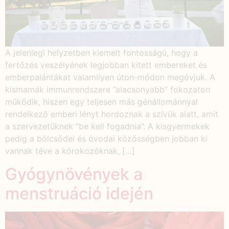
A jelenlegi helyzetben kiemelt fontosságú, hogy a
fertőzés veszélyének legjobban kitett embereket és
emberpalántákat valamilyen úton-módon megóvjuk. A
kismamák immunrendszere ”alacsonyabb” fokozaton
működik, hiszen egy teljesen más génállománnyal
rendelkező emberi lényt hordoznak a szívük alatt, amit
a szervezetüknek ”be kell fogadnia”. A kisgyermekek
pedig a bölcsődei és óvodai közösségben jobban ki
vannak téve a kórokozóknak, […]
Gyógynövények a
menstruáció idején