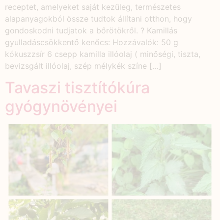
receptet, amelyeket saját kezűleg, természetes
alapanyagokból össze tudtok állítani otthon, hogy
gondoskodni tudjatok a bőrötökről. ? Kamillás
gyulladáscsökkentő kenőcs: Hozzávalók: 50 g
kókuszzsír 6 csepp kamilla illóolaj ( minőségi, tiszta,
bevizsgált illóolaj, szép mélykék színe […]
Tavaszi tisztítókúra
gyógynövényei