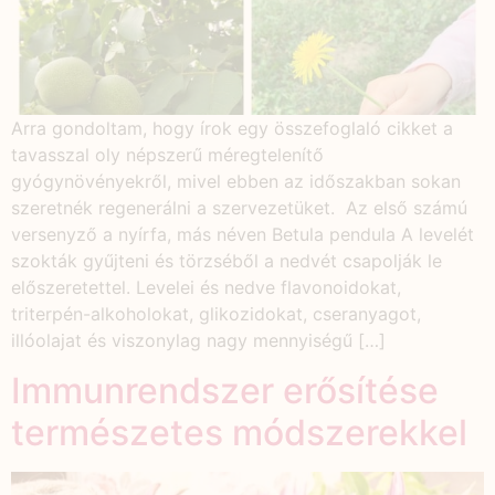
Arra gondoltam, hogy írok egy összefoglaló cikket a
tavasszal oly népszerű méregtelenítő
gyógynövényekről, mivel ebben az időszakban sokan
szeretnék regenerálni a szervezetüket. Az első számú
versenyző a nyírfa, más néven Betula pendula A levelét
szokták gyűjteni és törzséből a nedvét csapolják le
előszeretettel. Levelei és nedve flavonoidokat,
triterpén-alkoholokat, glikozidokat, cseranyagot,
illóolajat és viszonylag nagy mennyiségű […]
Immunrendszer erősítése
természetes módszerekkel