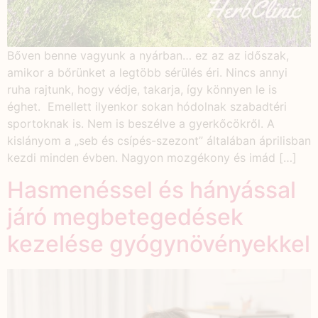
Bőven benne vagyunk a nyárban… ez az az időszak,
amikor a bőrünket a legtöbb sérülés éri. Nincs annyi
ruha rajtunk, hogy védje, takarja, így könnyen le is
éghet. Emellett ilyenkor sokan hódolnak szabadtéri
sportoknak is. Nem is beszélve a gyerkőcökről. A
kislányom a „seb és csípés-szezont” általában áprilisban
kezdi minden évben. Nagyon mozgékony és imád […]
Hasmenéssel és hányással
járó megbetegedések
kezelése gyógynövényekkel