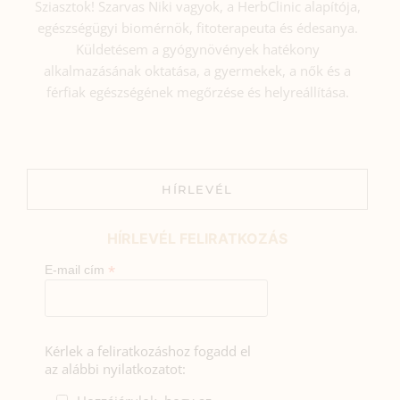
Sziasztok! Szarvas Niki vagyok, a HerbClinic alapítója,
egészségügyi biomérnök, fitoterapeuta és édesanya.
Küldetésem a gyógynövények hatékony
alkalmazásának oktatása, a gyermekek, a nők és a
férfiak egészségének megőrzése és helyreállítása.
HÍRLEVÉL
HÍRLEVÉL FELIRATKOZÁS
*
E-mail cím
Kérlek a feliratkozáshoz fogadd el
az alábbi nyilatkozatot: