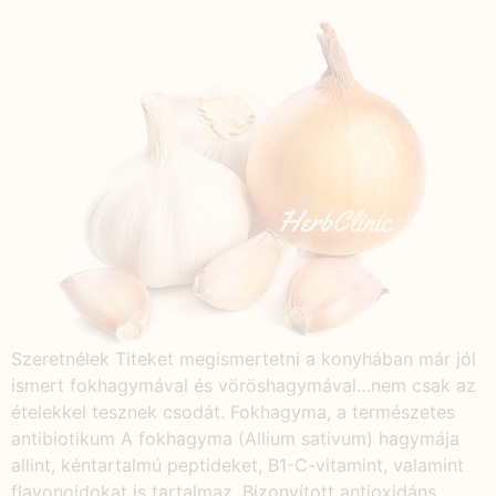
Szeretnélek Titeket megismertetni a konyhában már jól
ismert fokhagymával és vöröshagymával…nem csak az
ételekkel tesznek csodát. Fokhagyma, a természetes
antibiotikum A fokhagyma (Allium sativum) hagymája
allint, kéntartalmú peptideket, B1-C-vitamint, valamint
flavonoidokat is tartalmaz. Bizonyított antioxidáns,