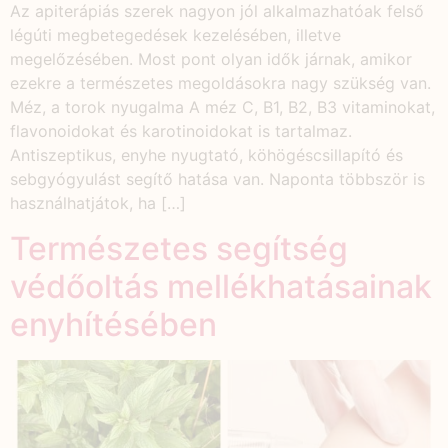
Az apiterápiás szerek nagyon jól alkalmazhatóak felső
légúti megbetegedések kezelésében, illetve
megelőzésében. Most pont olyan idők járnak, amikor
ezekre a természetes megoldásokra nagy szükség van.
Méz, a torok nyugalma A méz C, B1, B2, B3 vitaminokat,
flavonoidokat és karotinoidokat is tartalmaz.
Antiszeptikus, enyhe nyugtató, köhögéscsillapító és
sebgyógyulást segítő hatása van. Naponta többször is
használhatjátok, ha […]
Természetes segítség
védőoltás mellékhatásainak
enyhítésében