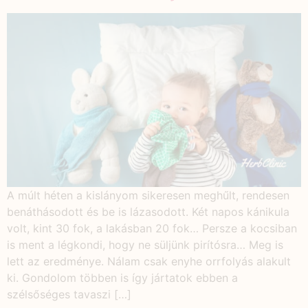
A múlt héten a kislányom sikeresen meghűlt, rendesen
benáthásodott és be is lázasodott. Két napos kánikula
volt, kint 30 fok, a lakásban 20 fok… Persze a kocsiban
is ment a légkondi, hogy ne süljünk pirítósra… Meg is
lett az eredménye. Nálam csak enyhe orrfolyás alakult
ki. Gondolom többen is így jártatok ebben a
szélsőséges tavaszi […]