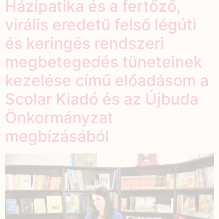
Házipatika és a fertőző,
virális eredetű felső légúti
és keringés rendszeri
megbetegedés tüneteinek
kezelése című előadásom a
Scolar Kiadó és az Újbuda
Önkormányzat
megbízásából