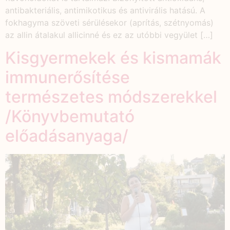
antibakteriális, antimikotikus és antivirális hatású. A
fokhagyma szöveti sérülésekor (aprítás, szétnyomás)
az allin átalakul allicinné és ez az utóbbi vegyület […]
Kisgyermekek és kismamák
immunerősítése
természetes módszerekkel
/Könyvbemutató
előadásanyaga/