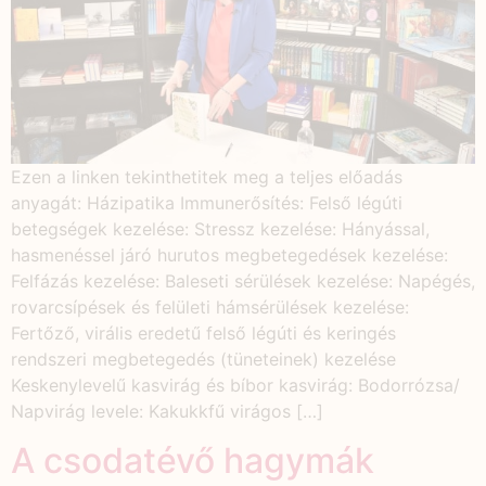
Ezen a linken tekinthetitek meg a teljes előadás
anyagát: Házipatika Immunerősítés: Felső légúti
betegségek kezelése: Stressz kezelése: Hányással,
hasmenéssel járó hurutos megbetegedések kezelése:
Felfázás kezelése: Baleseti sérülések kezelése: Napégés,
rovarcsípések és felületi hámsérülések kezelése:
Fertőző, virális eredetű felső légúti és keringés
rendszeri megbetegedés (tüneteinek) kezelése
Keskenylevelű kasvirág és bíbor kasvirág: Bodorrózsa/
Napvirág levele: Kakukkfű virágos […]
A csodatévő hagymák