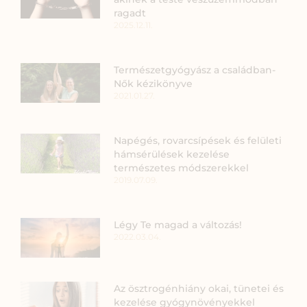
ragadt
2025.12.11.
Természetgyógyász a családban-
Nők kézikönyve
2021.01.27.
Napégés, rovarcsípések és felületi
hámsérülések kezelése
természetes módszerekkel
2019.07.09.
Légy Te magad a változás!
2022.03.04.
Az ösztrogénhiány okai, tünetei és
kezelése gyógynövényekkel