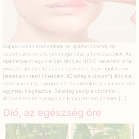
Sajnos sokan szenvednek az ajakherpesszel, de
szerencsére erre is van megoldása a természetnek. Az
ajakherpeszt egy Herpes simplex (HSV) nevezetű vírus
okozza, amely általában a szervezet legyengülésekor
jelentkezik testi tünetként. Külsőleg a citromfű illóolaja,
vizes kivonata, a propolisz- és diótinktúra alkalmazható
egymást kiegészítve. Belsőleg pedig a citromfű -,
diólevél tea és a propolisz fogyasztható kezelés […]
Dió, az egészség őre