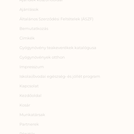
Ajánlások
Általános Szerződési Feltételek (ÁSZF)
Bemutatkozás
Címkék
Gyógynövény teakeverékek katalógusa
Gyógynövények otthon
Impresszum
Iskolai/óvodai egészség‑ és jóllét program
Kapcsolat
Kezdőoldal
Kosár
Munkatársak
Partnerek
Pénztár