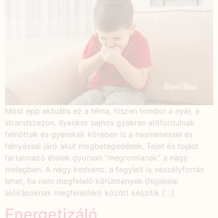
Most épp aktuális ez a téma, hiszen tombol a nyár, a
strandszezon. Ilyenkor sajnos gyakran előfordulnak
felnőttek és gyerekek körében is a hasmenéssel és
hányással járó akut megbetegedések. Tejet és tojást
tartalmazó ételek gyorsan ”megromlanak” a nagy
melegben. A nagy kedvenc, a fagylalt is veszélyforrás
lehet, ha nem megfelelő körülmények (higiéniai
előírásoknak megfelelően) között készítik […]
Energetizáló